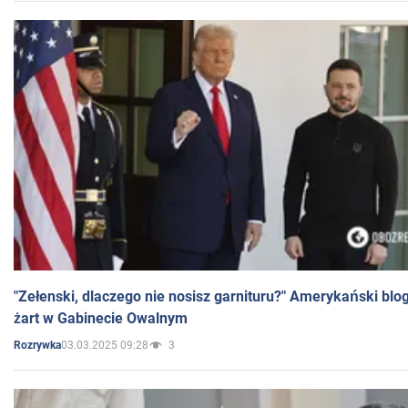
"Zełenski, dlaczego nie nosisz garnituru?" Amerykański blo
żart w Gabinecie Owalnym
03.03.2025 09:28
3
Rozrywka