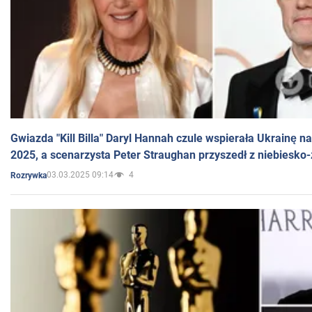
Gwiazda "Kill Billa" Daryl Hannah czule wspierała Ukrainę 
2025, a scenarzysta Peter Straughan przyszedł z niebiesko-
03.03.2025 09:14
4
Rozrywka