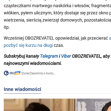
cząsteczkami martwego naskórka i włosów, fragment
włókien, pyłem ulicznym, który dostaje się przez okno
wietrzenia, sierścią zwierząt domowych, pozostałościa
itp.
Wcześniej OBOZREVATEL opowiedział, jak przecierać
s
pozbyć się kurzu na długi
czas.
Subskrybuj kanały
Telegram
i
Viber
OBOZREVATEL, aby b
najnowszymi wiadomościami.
/
Życie
/
Zapomnij o kurzu...
Inne wiadomości