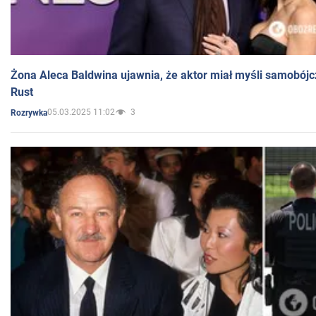
Żona Aleca Baldwina ujawnia, że aktor miał myśli samobójc
Rust
05.03.2025 11:02
3
Rozrywka