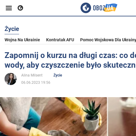
Życie
Biznes
Wojna Na Ukrainie
Kontratak AFU
Pomoc Wojskowa Dla Ukrain
Sport
Zapomnij o kurzu na długi czas: co 
wody, aby czyszczenie było skutecz
Rozrywka
Alina Milsent
Życie
06.06.2023 19:56
Życie
Polityka
Społeczeństwo