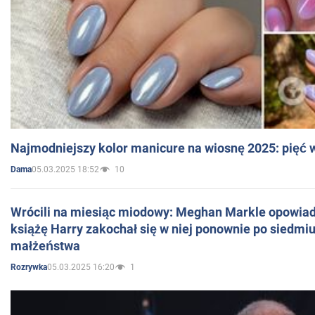
Najmodniejszy kolor manicure na wiosnę 2025: pięć
05.03.2025 18:52
10
Dama
Wrócili na miesiąc miodowy: Meghan Markle opowiada
książę Harry zakochał się w niej ponownie po siedmiu
małżeństwa
05.03.2025 16:20
1
Rozrywka