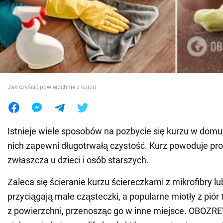
Wojna na Ukrainie
Świat
Jedzenie
Jak czyścić powierzchnie z kurzu
Istnieje wiele sposobów na pozbycie się kurzu w domu, 
nich zapewni długotrwałą czystość. Kurz powoduje pr
zwłaszcza u dzieci i osób starszych.
Zaleca się ścieranie kurzu ściereczkami z mikrofibry l
przyciągają małe cząsteczki, a popularne miotły z piór 
z powierzchni, przenosząc go w inne miejsce. OBOZR