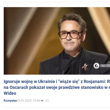
Ignoruje wojnę w Ukrainie i "wiąże się" z Rosjanami: 
na Oscarach pokazał swoje prawdziwe stanowisko w s
Wideo
03.03.2025 15:46
31
Rozrywka