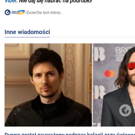
Viber
. Nie daj się nabrać na podróbki!
/
Życie
/
Dla tych którzy...
Inne wiadomości
Durow został zauważony podczas kolacji przy świeca