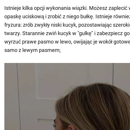
Istnieje kilka opcji wykonania wiązki. Możesz zaplecić
opaskę uciskową i zrobić z niego bułkę. Istnieje równie
fryzura: zrób zwykły niski kucyk, pozostawiając szero
twarzy. Starannie zwiń kucyk w "gulkę" i zabezpiecz g
wyrzuć prawe pasmo w lewo, owijając je wokół gotowej
samo z lewym pasmem;