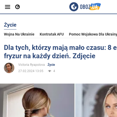
Życie
Biznes
Wojna Na Ukrainie
Kontratak AFU
Pomoc Wojskowa Dla Ukrain
Sport
Dla tych, którzy mają mało czasu: 8 
fryzur na każdy dzień. Zdjęcie
Rozrywka
Victoria Ryapolova
Życie
27.02.2024 13:05
4
Życie
Polityka
Społeczeństwo