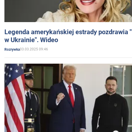
Legenda amerykańskiej estrady pozdrawia "br
w Ukrainie". Wideo
03.03.2025 09:46
Rozrywka