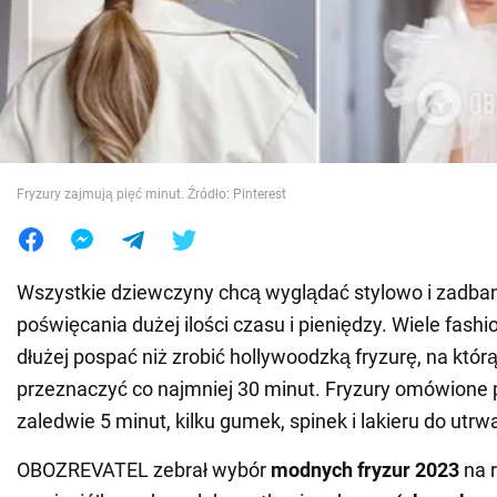
Wojna na Ukrainie
Świat
Jedzenie
Fryzury zajmują pięć minut. Źródło: Pinterest
Wszystkie dziewczyny chcą wyglądać stylowo i zadba
poświęcania dużej ilości czasu i pieniędzy. Wiele fashi
dłużej pospać niż zrobić hollywoodzką fryzurę, na któr
przeznaczyć co najmniej 30 minut. Fryzury omówione
zaledwie 5 minut, kilku gumek, spinek i lakieru do utrw
OBOZREVATEL zebrał wybór
modnych fryzur 2023
na r