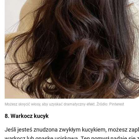
8. Warkocz kucyk
Jeśli jesteś znudzona zwykłym kucykiem, możesz zap
warkocz lub opaskę uciskową. Ten pomysł nadaje się 