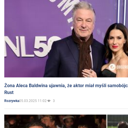
Żona Aleca Baldwina ujawnia, że aktor miał myśli samobójc
Rust
05.03.2025 11:02
3
Rozrywka