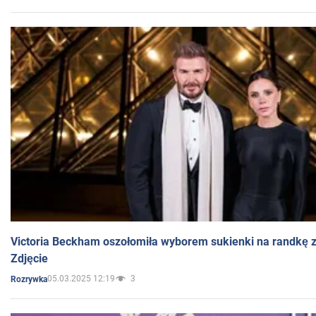
Victoria Beckham oszołomiła wyborem sukienki na randkę
Zdjęcie
05.03.2025 12:19
3
Rozrywka