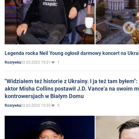
Legenda rocka Neil Young ogłosił darmowy koncert na Ukra
03.03.2025 19:21
1
Rozrywka
"Widziałem też historie z Ukrainy. I ja też tam byłem"
aktor Misha Collins postawił J.D. Vance'a na swoim m
kontrowersjach w Białym Domu
03.03.2025 15:55
5
Rozrywka