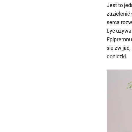
Jest to jed
zazielenić
serca rozw
być używan
Epipremnum
się zwijać
doniczki.