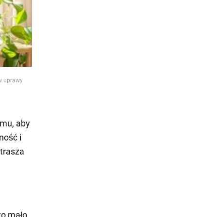
ów uprawy
omu, aby
ność i
trasza
zo mało