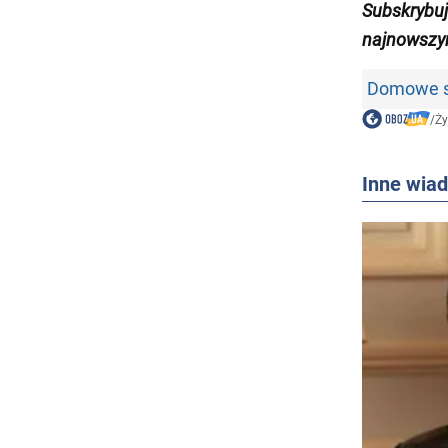
Subskrybuj
najnowszym
Domowe sp
/
Ży
Inne wia