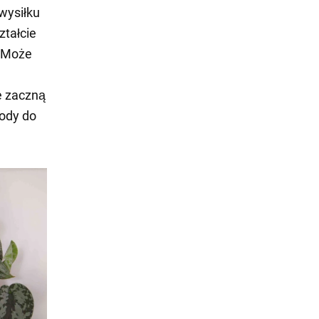
 wysiłku
ztałcie
. Może
ie zaczną
wody do