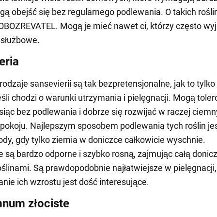
gą obejść się bez regularnego podlewania. O takich rośl
OBOZREVATEL. Mogą je mieć nawet ci, którzy często wy
 służbowe.
eria
odzaje sansevierii są tak bezpretensjonalne, jak to tylko
eśli chodzi o warunki utrzymania i pielęgnacji. Mogą tole
iąc bez podlewania i dobrze się rozwijać w raczej ciem
pokoju. Najlepszym sposobem podlewania tych roślin je
dy, gdy tylko ziemia w doniczce całkowicie wyschnie.
e są bardzo odporne i szybko rosną, zajmując całą donic
ślinami. Są prawdopodobnie najłatwiejsze w pielęgnacji,
ie ich wzrostu jest dość interesujące.
num złociste