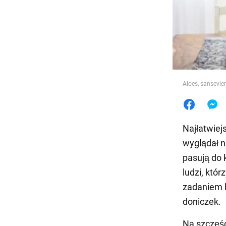
Jedzeni
Aloes, sansevi
Najłatwie
wyglądał n
pasują do 
ludzi, któr
zadaniem l
doniczek.
Na szczęśc