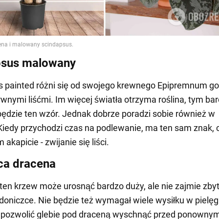
psus malowany
s painted różni się od swojego krewnego Epipremnum go
wnymi liśćmi. Im więcej światła otrzyma roślina, tym bar
ędzie ten wzór. Jednak dobrze poradzi sobie również w
 Kiedy przychodzi czas na podlewanie, ma ten sam znak, 
akapicie - zwijanie się liści.
ca dracena
ten krzew może urosnąć bardzo duży, ale nie zajmie zbyt
doniczce. Nie będzie też wymagał wiele wysiłku w pielęg
 pozwolić glebie pod draceną wyschnąć przed ponowny