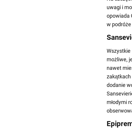
uwagi i mo
opowiada 
w podróże
Sansevi
Wszystkie r
możliwe, j
nawet mies
zakątkach 
dodanie wo
Sansevieri
młodymi ro
obserwowan
Epiprem