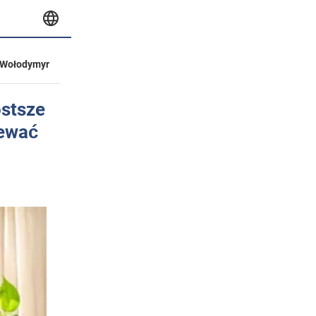
Wołodymyr
ostsze
lewać