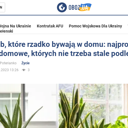
N
ojna Na Ukrainie
Kontratak AFU
Pomoc Wojskowa Dla Ukrainy
ełenski
b, które rzadko bywają w domu: najpr
domowe, których nie trzeba stale pod
ka
 Poterianko
Życie
.2023 13:26
3
eństwo
a Ukrainie