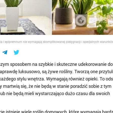
e
eria i epipremnum nie wymagają skomplikowanej pielęgnacji i specjalnych warunk
jszym sposobem na szybkie i skuteczne udekorowanie d
aprawdę luksusowo, są żywe rośliny. Tworzą one przytul
każdego stylu wnętrza. Wymagają również opieki. To ods
zy martwią się, że nie będą w stanie poradzić sobie z tym
ub nie będą mieli wystarczająco dużo czasu dla swoich
ie istnieje wiele roślin domowych, które wymagają bard