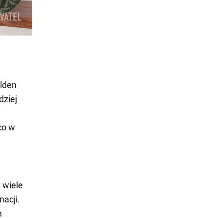
lden
dziej
co w
 wiele
nacji.
m