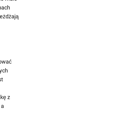
inach
jeżdżają
rować
nych
st
zkę z
 a