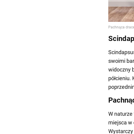
Scinda
Scindapsu
swoimi bar
widoczny b
półcieniu.
poprzednim 
Pachną
W naturze 
miejsca w 
Wystarczy