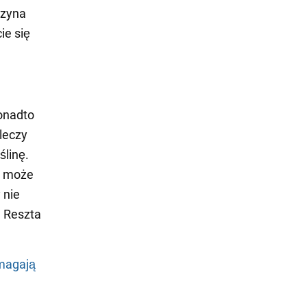
czyna
ie się
onadto
 leczy
ślinę.
i może
 nie
. Reszta
omagają