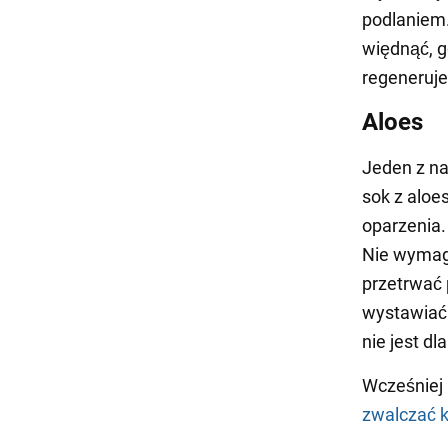
podlaniem.
więdnąć, g
regeneruje
Aloes
Jeden z na
sok z aloe
oparzenia.
Nie wymaga
przetrwać 
wystawiać 
nie jest dl
Wcześniej
zwalczać 