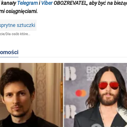
 kanały
Telegram
i
Viber
OBOZREVATEL
, aby być na bieżą
i osiągnięciami
.
rytne sztuczki
cie
/
Dla osób które...
domości