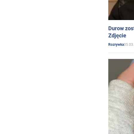
Durow zost
Zdjęcie
05.03
Rozrywka