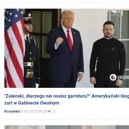
"Zełenski, dlaczego nie nosisz garnituru?" Amerykański blo
żart w Gabinecie Owalnym
03.03.2025 09:28
3
Rozrywka