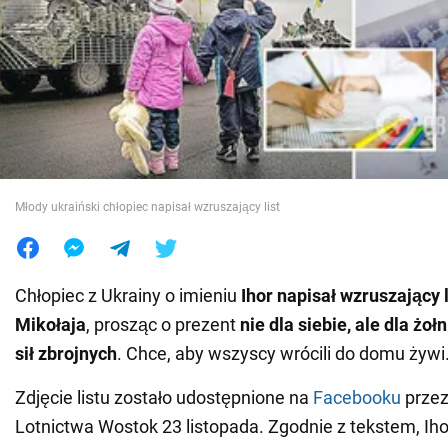
Wojna na Ukrainie
Świat
Jedzenie
Młody ukraiński chłopiec napisał wzruszający list
Chłopiec z Ukrainy o imieniu
Ihor napisał wzruszający l
Mikołaja
, prosząc o prezent
nie dla siebie, ale dla żo
sił zbrojnych
. Chce, aby wszyscy wrócili do domu żywi
Zdjęcie listu zostało udostępnione na
Facebooku
prze
Lotnictwa Wostok 23 listopada. Zgodnie z tekstem, Ihor