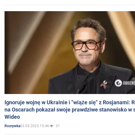
Ignoruje wojnę w Ukrainie i "wiąże się" z Rosjanami: 
na Oscarach pokazał swoje prawdziwe stanowisko w s
Wideo
03.03.2025 15:46
31
Rozrywka