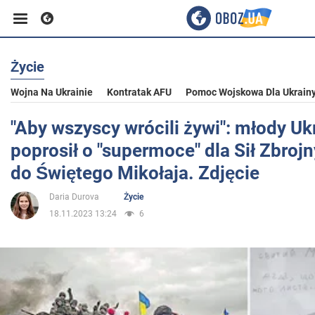
Życie
Biznes
Wojna Na Ukrainie
Kontratak AFU
Pomoc Wojskowa Dla Ukrain
Sport
"Aby wszyscy wrócili żywi": młody Uk
poprosił o "supermoce" dla Sił Zbrojn
Rozrywka
do Świętego Mikołaja. Zdjęcie
Daria Durova
Życie
Życie
18.11.2023 13:24
6
Polityka
Społeczeństwo