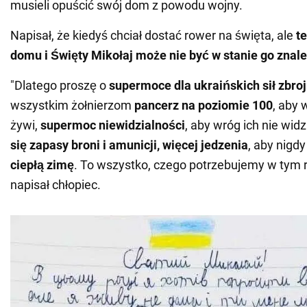
musieli opuścić swój dom z powodu wojny.
Napisał, że kiedyś chciał dostać rower na święta, ale
t
domu i Święty Mikołaj może nie być w stanie go znale
"Dlatego proszę o
supermoce dla ukraińskich sił zbro
wszystkim żołnierzom
pancerz na poziomie 100
, aby 
żywi,
supermoc niewidzialności
, aby wróg ich nie widz
się zapasy broni i amunicji, więcej jedzenia
, aby nigdy 
ciepłą zimę
. To wszystko, czego potrzebujemy w tym r
napisał chłopiec.