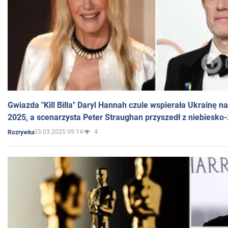
Gwiazda "Kill Billa" Daryl Hannah czule wspierała Ukrainę 
2025, a scenarzysta Peter Straughan przyszedł z niebiesko-
03.03.2025 09:14
4
Rozrywka