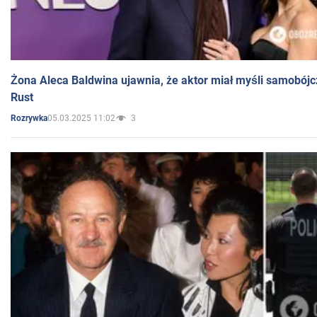
Żona Aleca Baldwina ujawnia, że aktor miał myśli samobójc
Rust
05.03.2025 11:02
3
Rozrywka