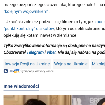
małego bezpańskiego szczeniaka, którego znaleźli na
"kolejnym wojownikiem"
.
- Ukraiński żołnierz podzielił się filmem o tym, jak
zbudo
"punkt kontrolny" dla kotów
, którym udzielili schronieni
opiekują się kotami nawet w ziemiance.
Tylko zweryfikowane informacje są dostępne na naszy
Obozrevatel
Telegram
i
Viber
. Nie daj się nabrać na pod
Inwazja Rosji na Ukrainę
Wojna na Ukrainie
Mikołaj
/
Życie
/
"Aby wszyscy wrócili...
Inne wiadomości