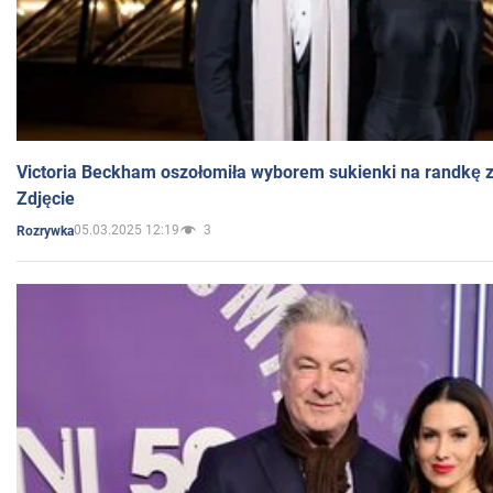
Victoria Beckham oszołomiła wyborem sukienki na randkę
Zdjęcie
05.03.2025 12:19
3
Rozrywka