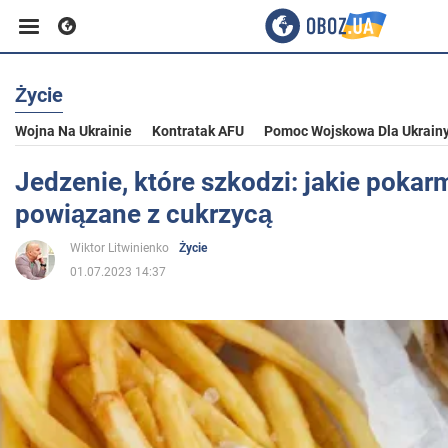
Życie
Biznes
Wojna Na Ukrainie
Kontratak AFU
Pomoc Wojskowa Dla Ukrain
Sport
Jedzenie, które szkodzi: jakie pokar
powiązane z cukrzycą
Rozrywka
Wiktor Litwinienko
Życie
01.07.2023 14:37
Życie
Polityka
Społeczeństwo