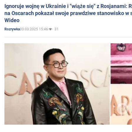
Ignoruje wojnę w Ukrainie i "wiąże się" z Rosjanami: 
na Oscarach pokazał swoje prawdziwe stanowisko w s
Wideo
03.03.2025 15:46
31
Rozrywka