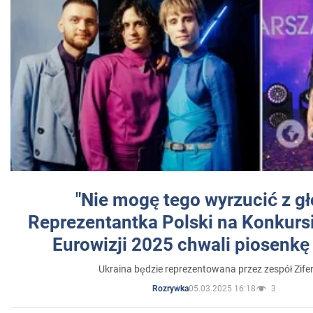
"Nie mogę tego wyrzucić z gł
Reprezentantka Polski na Konkurs
Eurowizji 2025 chwali piosenkę
Ukraina będzie reprezentowana przez zespół Zifer
05.03.2025 16:18
3
Rozrywka