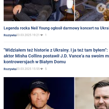
Legenda rocka Neil Young ogłosił darmowy koncert na Ukra
03.03.2025 19:21
1
Rozrywka
"Widziałem też historie z Ukrainy. I ja też tam byłem"
aktor Misha Collins postawił J.D. Vance'a na swoim m
kontrowersjach w Białym Domu
03.03.2025 15:55
5
Rozrywka