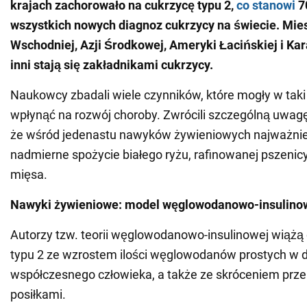
krajach zachorowało na cukrzycę typu 2,
co stanowi
7
wszystkich nowych diagnoz cukrzycy na świecie. Mi
Wschodniej, Azji Środkowej, Ameryki Łacińskiej i Kar
inni stają się zakładnikami cukrzycy.
Naukowcy zbadali wiele czynników, które mogły w taki
wpłynąć na rozwój choroby. Zwrócili szczególną uwagę n
że wśród jedenastu nawyków żywieniowych najważniejs
nadmierne spożycie białego ryżu, rafinowanej pszenic
mięsa.
Nawyki żywieniowe: model węglowodanowo-insulino
Autorzy tzw. teorii węglowodanowo-insulinowej wiążą 
typu 2 ze wzrostem ilości węglowodanów prostych w d
współczesnego człowieka, a także ze skróceniem prz
posiłkami.