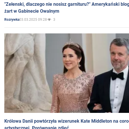
"Zełenski, dlaczego nie nosisz garnituru?" Amerykański blo
żart w Gabinecie Owalnym
03.03.2025 09:28
3
Rozrywka
Królowa Danii powtórzyła wizerunek Kate Middleton na coro
artystycznej. Porównanie zdjęć