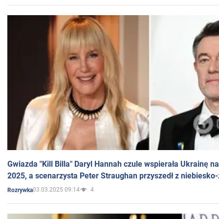
Gwiazda "Kill Billa" Daryl Hannah czule wspierała Ukrainę 
2025, a scenarzysta Peter Straughan przyszedł z niebiesko-
03.03.2025 09:14
4
Rozrywka