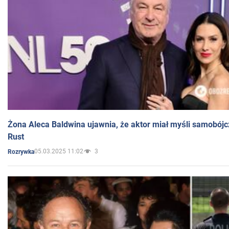
Żona Aleca Baldwina ujawnia, że aktor miał myśli samobójc
Rust
05.03.2025 11:02
3
Rozrywka