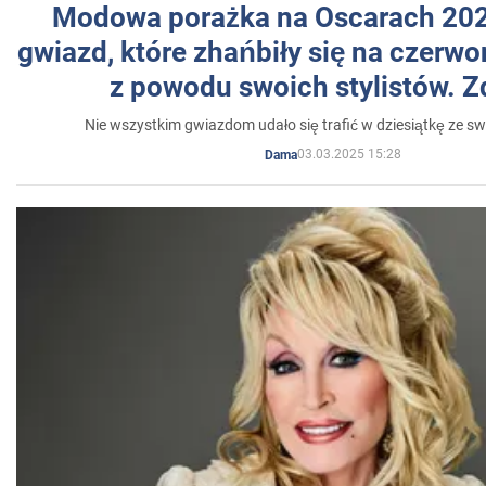
Modowa porażka na Oscarach 202
gwiazd, które zhańbiły się na czer
z powodu swoich stylistów. Z
Nie wszystkim gwiazdom udało się trafić w dziesiątkę ze sw
03.03.2025 15:28
Dama