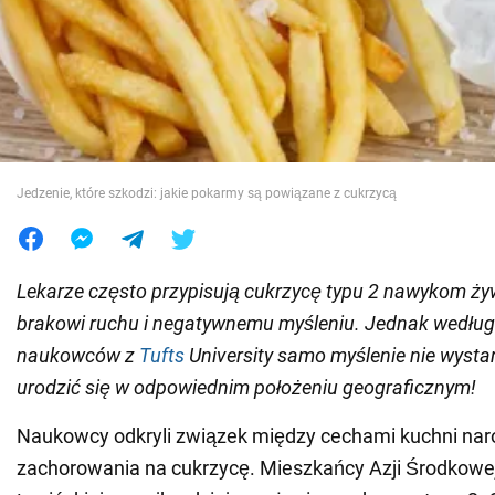
Wojna na Ukrainie
Świat
Jedzenie
Jedzenie, które szkodzi: jakie pokarmy są powiązane z cukrzycą
Lekarze często przypisują cukrzycę typu 2 nawykom ż
brakowi ruchu i negatywnemu myśleniu. Jednak wedłu
naukowców z
Tufts
University samo myślenie nie wystar
urodzić się w odpowiednim położeniu geograficznym!
Naukowcy odkryli związek między cechami kuchni nar
zachorowania na cukrzycę. Mieszkańcy Azji Środkowej