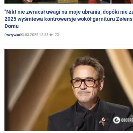
"Nikt nie zwracał uwagi na moje ubrania, dopóki nie z
2025 wyśmiewa kontrowersje wokół garnituru Zełens
Domu
03.03.2025 15:53
23
Rozrywka