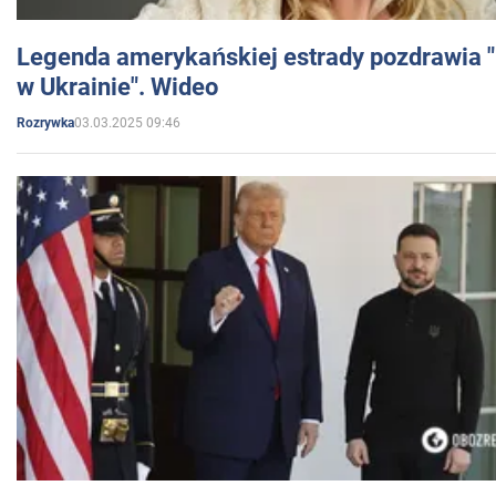
Legenda amerykańskiej estrady pozdrawia "br
w Ukrainie". Wideo
03.03.2025 09:46
Rozrywka