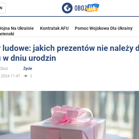
N
ojna Na Ukrainie
Kontratak AFU
Pomoc Wojskowa Dla Ukrainy
ełenski
 ludowe: jakich prezentów nie należy
 w dniu urodzin
ka
oOboz
Życie
.2024 11:47
2
eństwo
a Ukrainie