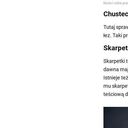
Chustec
Tutaj spra
łez. Taki p
Skarpet
Skarpetki 
dawna mają
Istnieje te
mu skarpet
teściową d