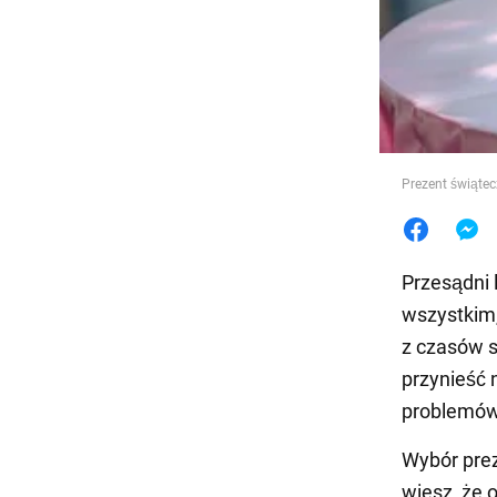
Jedzeni
Prezent świąte
Przesądni 
wszystkim
z czasów s
przynieść 
problemów 
Wybór pre
wiesz, że o