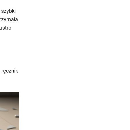
 szybki
trzymała
ustro
b ręcznik