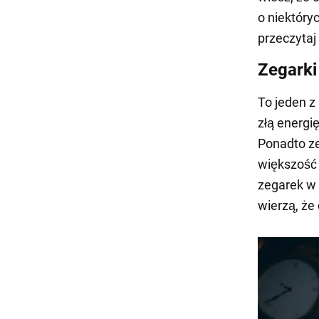
o niektóry
przeczytaj
Zegarki
To jeden z
złą energ
Ponadto ze
większość 
zegarek w 
wierzą, że