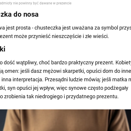
zka do nosa
wa jest prosta - chusteczka jest uważana za symbol przy
rezent może przynieść nieszczęście i złe wieści.
ki
to dość wątpliwy, choć bardzo praktyczny prezent. Kobiet
 omen: jeśli dasz mężowi skarpetki, opuści dom do inne
ż inna interpretacja. Przesądni ludzie mówią: jeśli matka
ki, syn opuści jej wpływ, więc synowe często podżegały
o zrobienia tak niedrogiego i przydatnego prezentu.