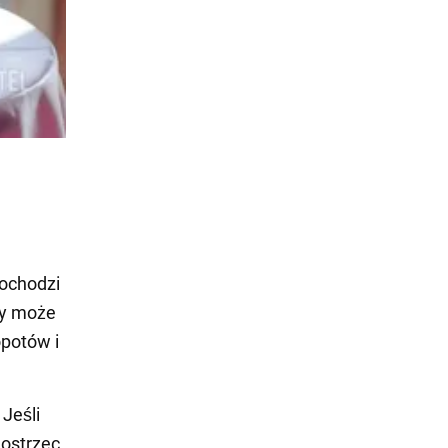
ochodzi
wy może
opotów i
Jeśli
 ostrzec