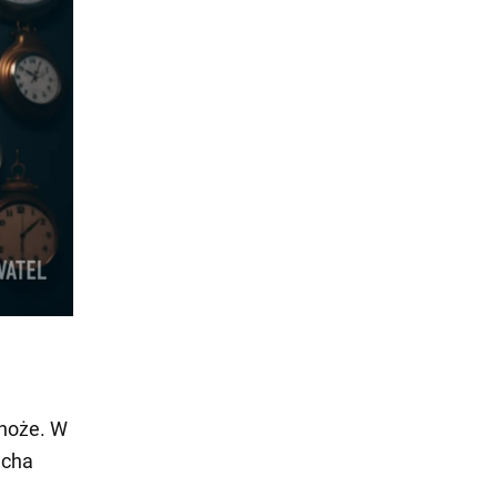
 noże. W
echa