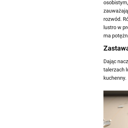
osobistym,
zauważają: 
rozwód. Ró
lustro w p
ma potężn
Zastawa
Dając nacz
talerzach l
kuchenny.