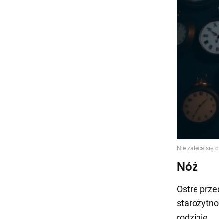
Nóż
Ostre prze
starożytno
rodzinie.