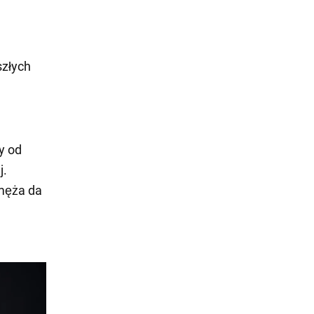
szłych
y od
j.
 męża da