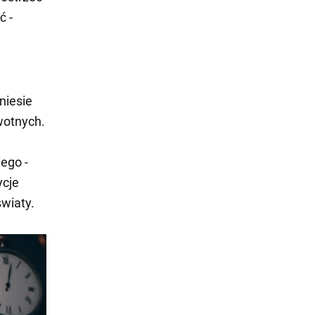
ć -
niesie
wotnych.
ego -
ycje
światy.