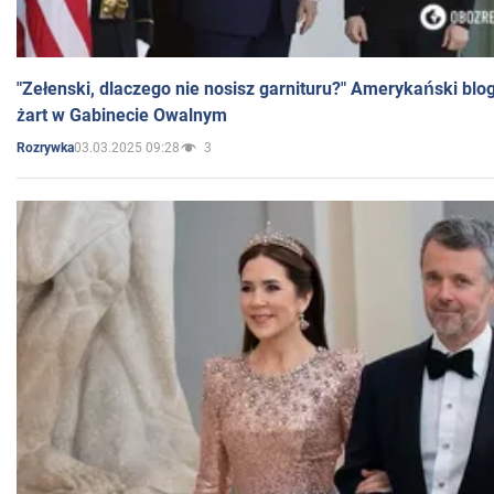
"Zełenski, dlaczego nie nosisz garnituru?" Amerykański blo
żart w Gabinecie Owalnym
03.03.2025 09:28
3
Rozrywka