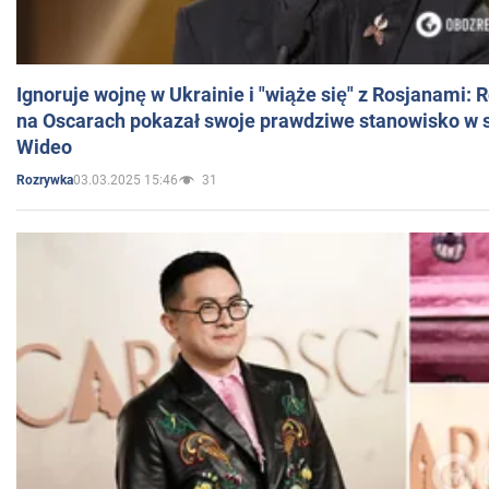
Ignoruje wojnę w Ukrainie i "wiąże się" z Rosjanami: 
na Oscarach pokazał swoje prawdziwe stanowisko w s
Wideo
03.03.2025 15:46
31
Rozrywka