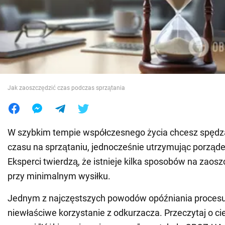
Wojna na Ukrainie
Świat
Jedzenie
Jak zaoszczędzić czas podczas sprzątania
W szybkim tempie współczesnego życia chcesz spędza
czasu na sprzątaniu, jednocześnie utrzymując porząd
Eksperci twierdzą, że istnieje kilka sposobów na zaos
przy minimalnym wysiłku.
Jednym z najczęstszych powodów opóźniania procesu 
niewłaściwe korzystanie z odkurzacza. Przeczytaj o c