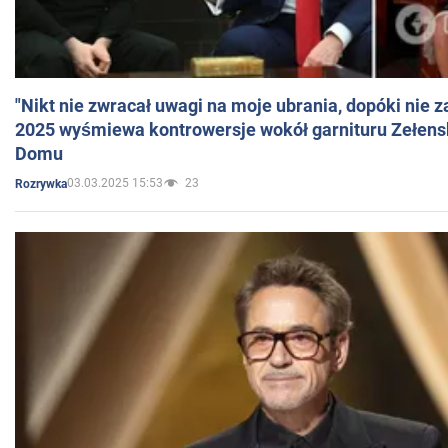
"Nikt nie zwracał uwagi na moje ubrania, dopóki nie z
2025 wyśmiewa kontrowersje wokół garnituru Zełens
Domu
03.03.2025 15:53
23
Rozrywka