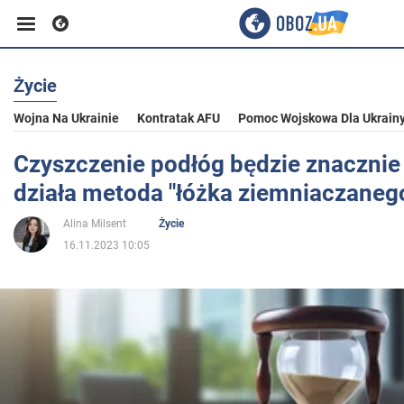
Życie
Biznes
Wojna Na Ukrainie
Kontratak AFU
Pomoc Wojskowa Dla Ukrain
Sport
Czyszczenie podłóg będzie znacznie 
działa metoda "łóżka ziemniaczaneg
Rozrywka
Alina Milsent
Życie
16.11.2023 10:05
Życie
Polityka
Społeczeństwo