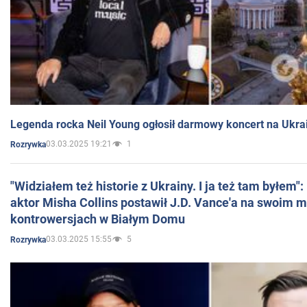
Legenda rocka Neil Young ogłosił darmowy koncert na Ukra
03.03.2025 19:21
1
Rozrywka
"Widziałem też historie z Ukrainy. I ja też tam byłem"
aktor Misha Collins postawił J.D. Vance'a na swoim m
kontrowersjach w Białym Domu
03.03.2025 15:55
5
Rozrywka