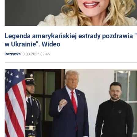
Legenda amerykańskiej estrady pozdrawia "br
w Ukrainie". Wideo
03.03.2025 09:46
Rozrywka