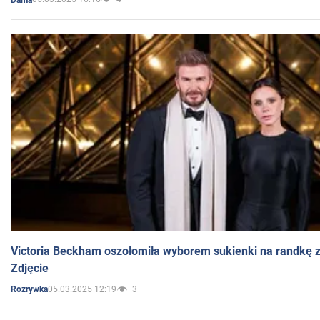
Victoria Beckham oszołomiła wyborem sukienki na randkę
Zdjęcie
05.03.2025 12:19
3
Rozrywka