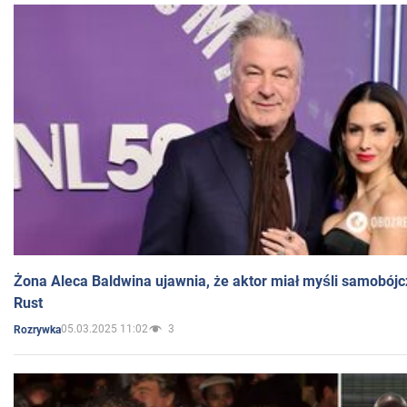
Żona Aleca Baldwina ujawnia, że aktor miał myśli samobójc
Rust
05.03.2025 11:02
3
Rozrywka