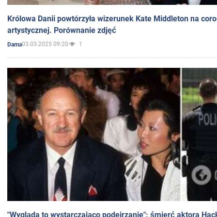
Królowa Danii powtórzyła wizerunek Kate Middleton na coro
artystycznej. Porównanie zdjęć
03.03.2025 09:20
1
Dama
"Wygląda to wystarczająco podejrzanie": śmierć aktora Hac