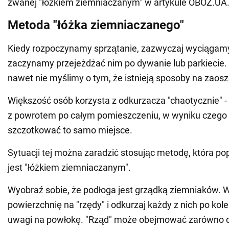
zwanej "łóżkiem ziemniaczanym" w artykule OBOZ.UA
Metoda "łóżka ziemniaczanego"
Kiedy rozpoczynamy sprzątanie, zazwyczaj wyciągamy
zaczynamy przejeżdżać nim po dywanie lub parkiecie
nawet nie myślimy o tym, że istnieją sposoby na zaos
Większość osób korzysta z odkurzacza "chaotycznie" -
z powrotem po całym pomieszczeniu, w wyniku czego 
szczotkować to samo miejsce.
Sytuacji tej można zaradzić stosując metodę, która p
jest "łóżkiem ziemniaczanym".
Wyobraź sobie, że podłoga jest grządką ziemniaków. 
powierzchnię na "rzędy" i odkurzaj każdy z nich po kole
uwagi na powłokę. "Rząd" może obejmować zarówno dyw