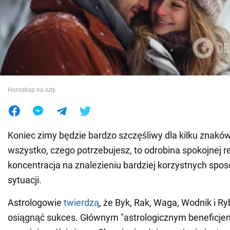
Wojna na Ukrainie
Świat
Jedzenie
Horoskop na luty
Koniec zimy będzie bardzo szczęśliwy dla kilku znakó
wszystko, czego potrzebujesz, to odrobina spokojnej ref
koncentracja na znalezieniu bardziej korzystnych spo
sytuacji.
Astrologowie
twierdzą
, że Byk, Rak, Waga, Wodnik i R
osiągnąć sukces. Głównym "astrologicznym beneficje