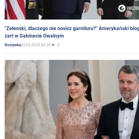
"Zełenski, dlaczego nie nosisz garnituru?" Amerykański blo
żart w Gabinecie Owalnym
03.03.2025 09:28
3
Rozrywka