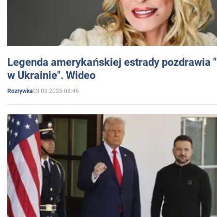
Legenda amerykańskiej estrady pozdrawia "br
w Ukrainie". Wideo
03.03.2025 09:46
Rozrywka