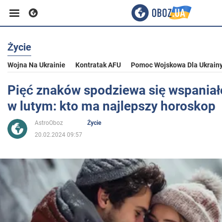
Życie
Biznes
Wojna Na Ukrainie
Kontratak AFU
Pomoc Wojskowa Dla Ukrain
Sport
Pięć znaków spodziewa się wspaniał
w lutym: kto ma najlepszy horoskop
Rozrywka
AstroOboz
Życie
20.02.2024 09:57
Życie
Polityka
Społeczeństwo