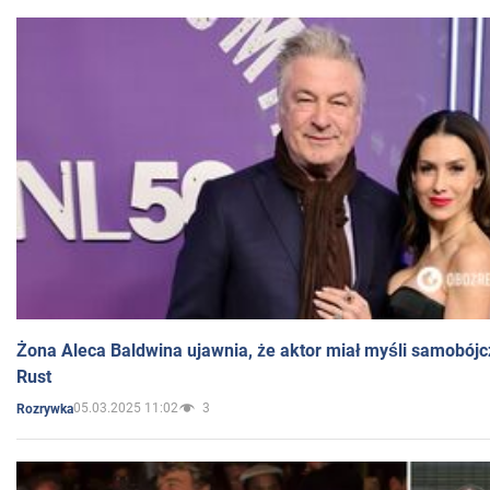
Żona Aleca Baldwina ujawnia, że aktor miał myśli samobójc
Rust
05.03.2025 11:02
3
Rozrywka