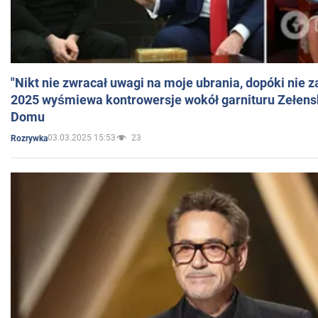
"Nikt nie zwracał uwagi na moje ubrania, dopóki nie z
2025 wyśmiewa kontrowersje wokół garnituru Zełens
Domu
03.03.2025 15:53
23
Rozrywka