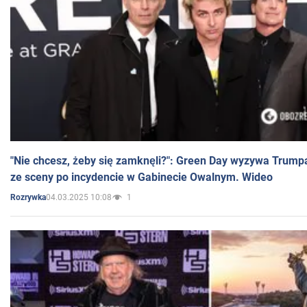
"Nie chcesz, żeby się zamknęli?": Green Day wyzywa Trump
ze sceny po incydencie w Gabinecie Owalnym. Wideo
04.03.2025 10:08
1
Rozrywka