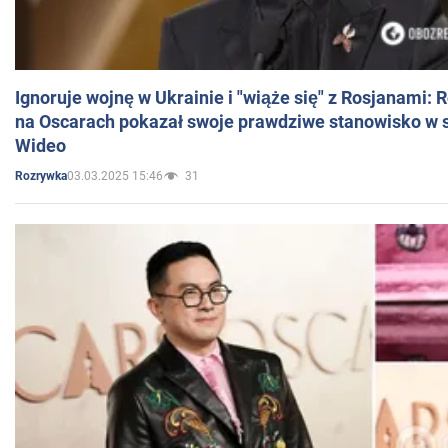
Ignoruje wojnę w Ukrainie i "wiąże się" z Rosjanami: 
na Oscarach pokazał swoje prawdziwe stanowisko w s
Wideo
03.03.2025 15:46
31
Rozrywka