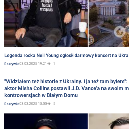
Legenda rocka Neil Young ogłosił darmowy koncert na Ukra
03.03.2025 19:21
1
Rozrywka
"Widziałem też historie z Ukrainy. I ja też tam byłem"
aktor Misha Collins postawił J.D. Vance'a na swoim m
kontrowersjach w Białym Domu
03.03.2025 15:55
5
Rozrywka