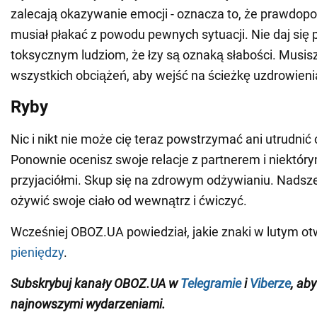
zalecają okazywanie emocji - oznacza to, że prawdop
musiał płakać z powodu pewnych sytuacji. Nie daj się
toksycznym ludziom, że łzy są oznaką słabości. Musis
wszystkich obciążeń, aby wejść na ścieżkę uzdrowieni
Ryby
Nic i nikt nie może cię teraz powstrzymać ani utrudnić 
Ponownie ocenisz swoje relacje z partnerem i niektór
przyjaciółmi. Skup się na zdrowym odżywianiu. Nadsze
ożywić swoje ciało od wewnątrz i ćwiczyć.
Wcześniej OBOZ.UA powiedział, jakie znaki w lutym o
pieniędzy
.
Subskrybuj kanały OBOZ.UA w
Telegramie
i
Viberze
, ab
najnowszymi wydarzeniami
.