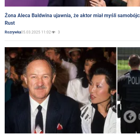
Żona Aleca Baldwina ujawnia, że aktor miał myśli samobójc
Rust
05.03.2025 11:02
3
Rozrywka