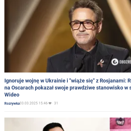
Ignoruje wojnę w Ukrainie i "wiąże się" z Rosjanami: 
na Oscarach pokazał swoje prawdziwe stanowisko w s
Wideo
03.03.2025 15:46
31
Rozrywka