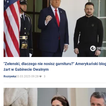
"Zełenski, dlaczego nie nosisz garnituru?" Amerykański blo
żart w Gabinecie Owalnym
03.03.2025 09:28
3
Rozrywka