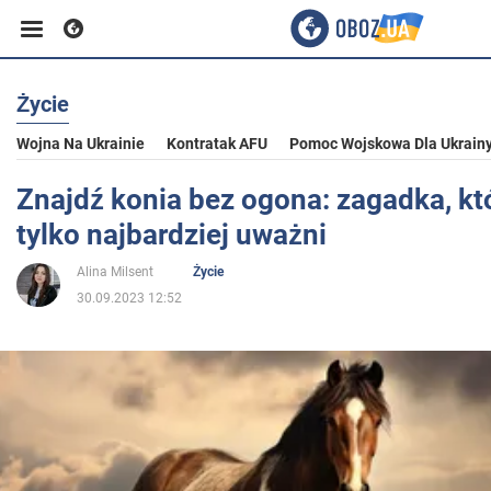
Życie
Biznes
Wojna Na Ukrainie
Kontratak AFU
Pomoc Wojskowa Dla Ukrain
Sport
Znajdź konia bez ogona: zagadka, kt
tylko najbardziej uważni
Rozrywka
Alina Milsent
Życie
30.09.2023 12:52
Życie
Polityka
Społeczeństwo