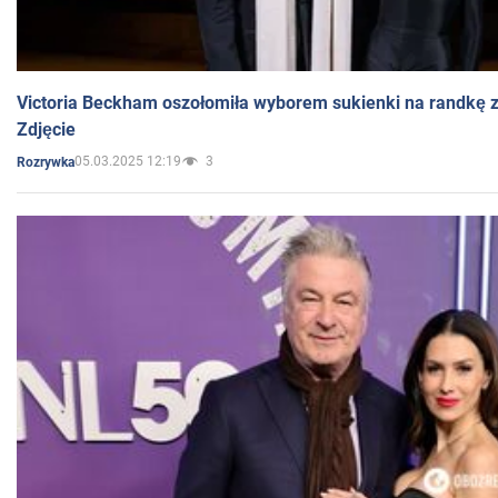
Victoria Beckham oszołomiła wyborem sukienki na randkę
Zdjęcie
05.03.2025 12:19
3
Rozrywka