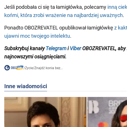
Jeśli podobała ci się ta łamigłówka, polecamy
inną cie
końmi, która zrobi wrażenie na najbardziej uważnych
.
Ponadto OBOZREVATEL opublikował łamigłówkę
z kak
ujawni moc twojego intelektu
.
Subskrybuj kanały
Telegram
i
Viber
OBOZREVATEL
, aby
najnowszymi osiągnięciami
.
/
Życie
/
Znajdź konia bez...
Inne wiadomości