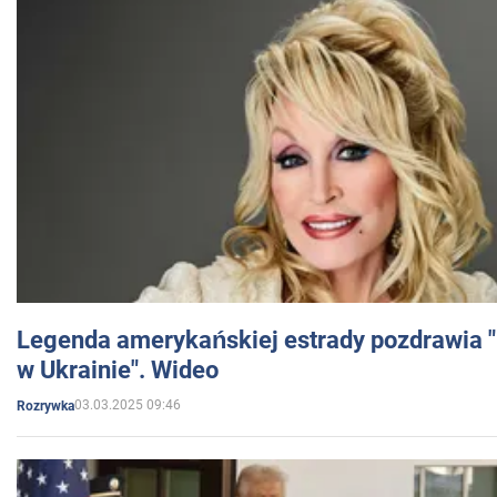
Legenda amerykańskiej estrady pozdrawia "br
w Ukrainie". Wideo
03.03.2025 09:46
Rozrywka