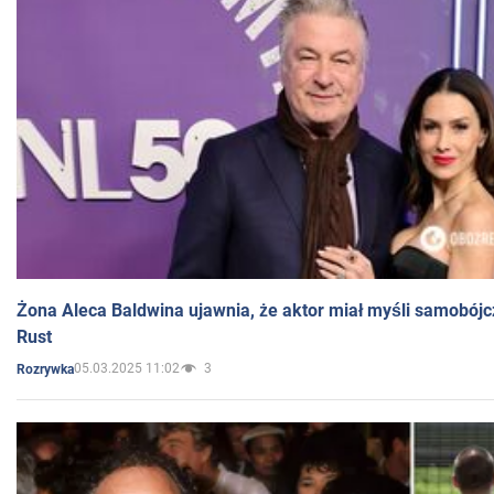
Żona Aleca Baldwina ujawnia, że aktor miał myśli samobójc
Rust
05.03.2025 11:02
3
Rozrywka