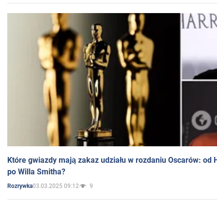
Które gwiazdy mają zakaz udziału w rozdaniu Oscarów: od 
po Willa Smitha?
03.03.2025 09:12
9
Rozrywka