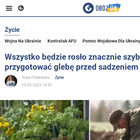
Życie
Biznes
Wojna Na Ukrainie
Kontratak AFU
Pomoc Wojskowa Dla Ukrain
Sport
Wszystko będzie rosło znacznie szyb
przygotować glebę przed sadzeniem
Rozrywka
Yulia Poterianko
Życie
10.05.2023 14:55
Życie
Polityka
Społeczeństwo