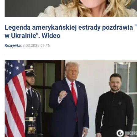
Legenda amerykańskiej estrady pozdrawia "br
w Ukrainie". Wideo
03.03.2025 09:46
Rozrywka