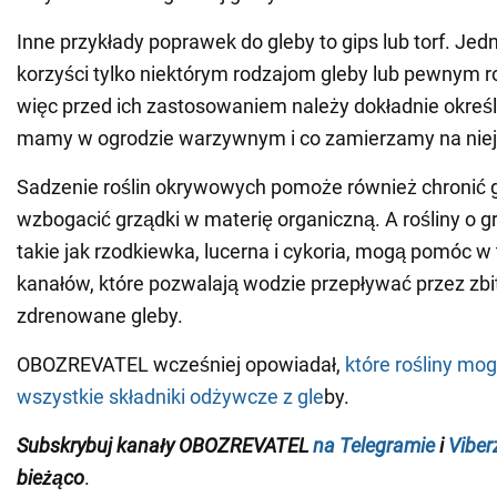
Inne przykłady poprawek do gleby to gips lub torf. Je
korzyści tylko niektórym rodzajom gleby lub pewnym r
więc przed ich zastosowaniem należy dokładnie określić
mamy w ogrodzie warzywnym i co zamierzamy na niej
Sadzenie roślin okrywowych pomoże również chronić g
wzbogacić grządki w materię organiczną. A rośliny o g
takie jak rzodkiewka, lucerna i cykoria, mogą pomóc w
kanałów, które pozwalają wodzie przepływać przez zbit
zdrenowane gleby.
OBOZREVATEL wcześniej opowiadał,
które rośliny mo
wszystkie składniki odżywcze z gle
by.
Subskrybuj kanały OBOZREVATEL
na Telegramie
i
Viber
bieżąco
.