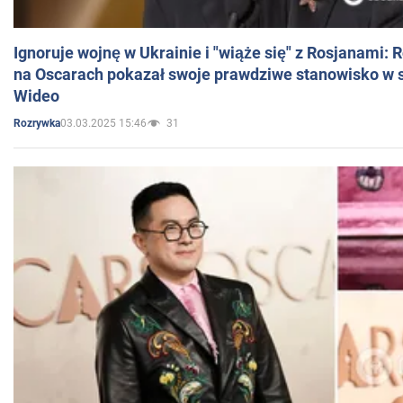
Ignoruje wojnę w Ukrainie i "wiąże się" z Rosjanami: 
na Oscarach pokazał swoje prawdziwe stanowisko w s
Wideo
03.03.2025 15:46
31
Rozrywka