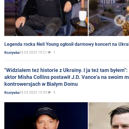
Legenda rocka Neil Young ogłosił darmowy koncert na Ukra
03.03.2025 19:21
1
Rozrywka
"Widziałem też historie z Ukrainy. I ja też tam byłem"
aktor Misha Collins postawił J.D. Vance'a na swoim m
kontrowersjach w Białym Domu
03.03.2025 15:55
5
Rozrywka