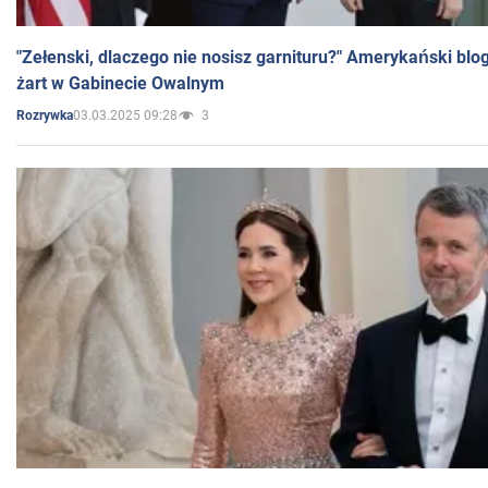
"Zełenski, dlaczego nie nosisz garnituru?" Amerykański blo
żart w Gabinecie Owalnym
03.03.2025 09:28
3
Rozrywka