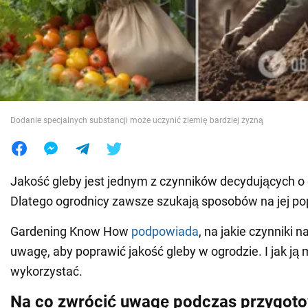
Wojna na Ukrainie
Świat
Jedzenie
Dodanie specjalnych substancji może uczynić ziemię bardziej żyzną
Jakość gleby jest jednym z czynników decydujących o 
Dlatego ogrodnicy zawsze szukają sposobów na jej p
Gardening Know How
podpowiada
, na jakie czynniki 
uwagę, aby poprawić jakość gleby w ogrodzie. I jak ją
wykorzystać.
Na co zwrócić uwagę podczas przygot