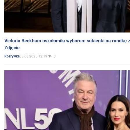
Victoria Beckham oszołomiła wyborem sukienki na randkę
Zdjęcie
05.03.2025 12:19
3
Rozrywka