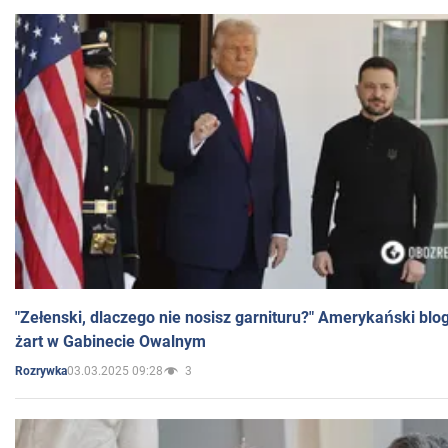
"Zełenski, dlaczego nie nosisz garnituru?" Amerykański blo
żart w Gabinecie Owalnym
03.03.2025 09:28
3
Rozrywka