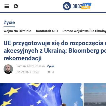
Życie
Biznes
Wojna Na Ukrainie
Kontratak AFU
Pomoc Wojskowa Dla Ukrain
Sport
UE przygotowuje się do rozpoczęcia
akcesyjnych z Ukrainą: Bloomberg p
Rozrywka
rekomendacji
Roman Kostyuchenko
Życie
Życie
22.09.2023 18:37
3
Polityka
Społeczeństwo