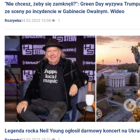
"Nie chcesz, żeby się zamknęli?": Green Day wyzywa Trump
ze sceny po incydencie w Gabinecie Owalnym. Wideo
04.03.2025 10:08
1
Rozrywka
Legenda rocka Neil Young ogłosił darmowy koncert na Ukra
03.03.2025 19:21
1
Rozrywka