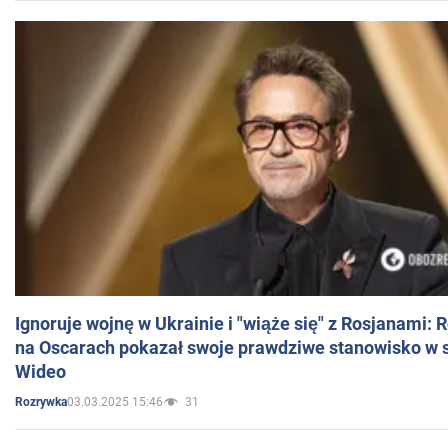
Ignoruje wojnę w Ukrainie i "wiąże się" z Rosjanami: 
na Oscarach pokazał swoje prawdziwe stanowisko w s
Wideo
03.03.2025 15:46
31
Rozrywka