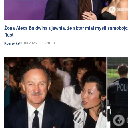
Żona Aleca Baldwina ujawnia, że aktor miał myśli samobójc
Rust
05.03.2025 11:02
3
Rozrywka