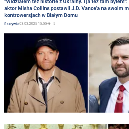
"Widziałem też historie z Ukrainy. I ja też tam byłem"
aktor Misha Collins postawił J.D. Vance'a na swoim m
kontrowersjach w Białym Domu
03.03.2025 15:55
5
Rozrywka