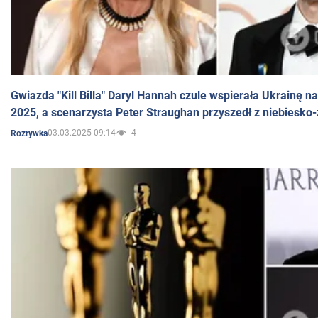
Gwiazda "Kill Billa" Daryl Hannah czule wspierała Ukrainę 
2025, a scenarzysta Peter Straughan przyszedł z niebiesko-
03.03.2025 09:14
4
Rozrywka