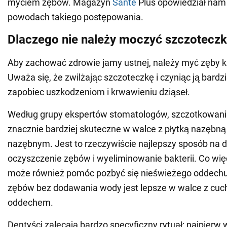
myciem zębów. Magazyn
Sante
Plus opowiedział nam
powodach takiego postępowania.
Dlaczego nie należy moczyć szczotecz
Aby zachować zdrowie jamy ustnej, należy myć zęby ki
Uważa się, że zwilżając szczoteczkę i czyniąc ją bard
zapobiec uszkodzeniom i krwawieniu dziąseł.
Według grupy ekspertów stomatologów, szczotkowanie
znacznie bardziej skuteczne w walce z płytką nazębną
nazębnym. Jest to rzeczywiście najlepszy sposób na 
oczyszczenie zębów i wyeliminowanie bakterii. Co więc
może również pomóc pozbyć się nieświeżego oddech
zębów bez dodawania wody jest lepsze w walce z cu
oddechem.
Dentyści zalecają bardzo specyficzny rytuał: najpierw