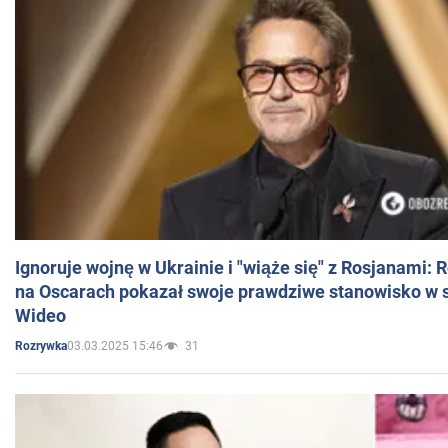
Ignoruje wojnę w Ukrainie i "wiąże się" z Rosjanami: 
na Oscarach pokazał swoje prawdziwe stanowisko w s
Wideo
03.03.2025 15:46
31
Rozrywka