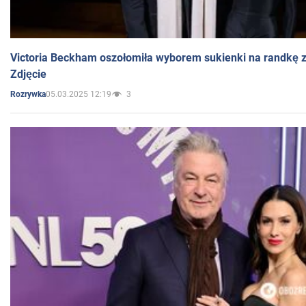
Victoria Beckham oszołomiła wyborem sukienki na randkę
Zdjęcie
05.03.2025 12:19
3
Rozrywka