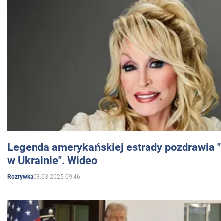
Legenda amerykańskiej estrady pozdrawia "br
w Ukrainie". Wideo
03.03.2025 09:46
Rozrywka