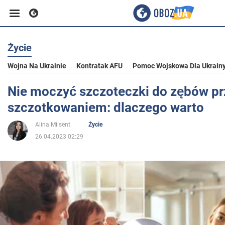
Życie
Biznes
Wojna Na Ukrainie
Kontratak AFU
Pomoc Wojskowa Dla Ukrain
Sport
Nie moczyć szczoteczki do zębów p
szczotkowaniem: dlaczego warto
Rozrywka
Alina Milsent
Życie
26.04.2023 02:29
Życie
Polityka
Społeczeństwo