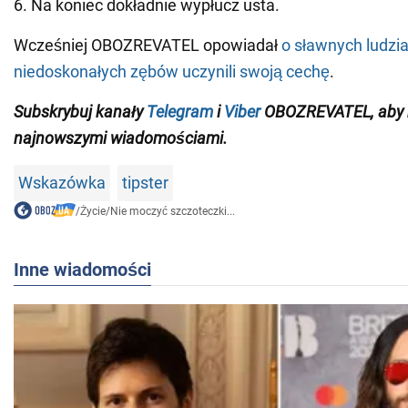
6. Na koniec dokładnie wypłucz usta.
Wcześniej OBOZREVATEL opowiadał
o sławnych ludzia
niedoskonałych zębów uczynili swoją cechę
.
Subskrybuj kanały
Telegram
i
Viber
OBOZREVATEL, aby b
najnowszymi wiadomościami.
Wskazówka
tipster
/
Życie
/
Nie moczyć szczoteczki...
Inne wiadomości