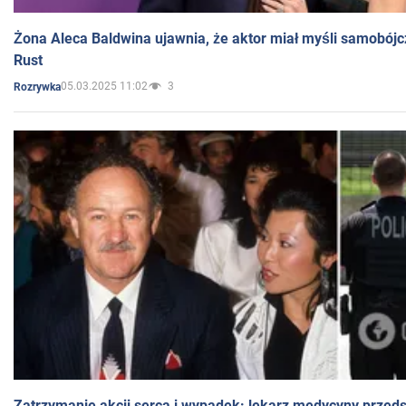
Żona Aleca Baldwina ujawnia, że aktor miał myśli samobójc
Rust
05.03.2025 11:02
3
Rozrywka
Zatrzymanie akcji serca i wypadek: lekarz medycyny przedst