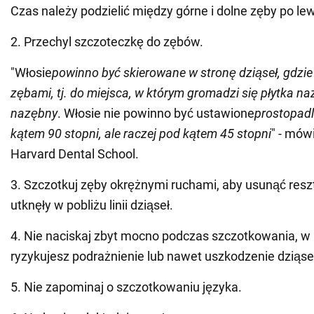
Czas należy podzielić między górne i dolne zęby po lewe
2. Przechyl szczoteczkę do zębów.
"Włosie
powinno być skierowane w stronę dziąseł, gdzie 
zębami, tj. do miejsca, w którym gromadzi się płytka n
nazębny
. Włosie nie powinno być ustawione
prostopadl
kątem 90 stopni, ale raczej pod kątem 45 stopni
" - mów
Harvard Dental School.
3. Szczotkuj zęby okrężnymi ruchami, aby usunąć reszt
utknęły w pobliżu linii dziąseł.
4. Nie naciskaj zbyt mocno podczas szczotkowania, w
ryzykujesz podrażnienie lub nawet uszkodzenie dziąse
5. Nie zapominaj o szczotkowaniu języka.