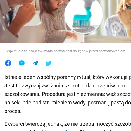
Wojna na Ukrainie
Świat
Jedzenie
Eksperci nie zalecają zwilżania szczoteczki do zębów przed szczotkowaniem
Istnieje jeden wspólny poranny rytuał, który wykonuje 
Jest to zwyczaj zwilżania szczoteczki do zębów prze
szczotkowania. Procedura jest niezmienna: weź szczot
na sekundę pod strumieniem wody, posmaruj pastą do 
proces.
Eksperci twierdzą jednak, że nie trzeba moczyć szczot