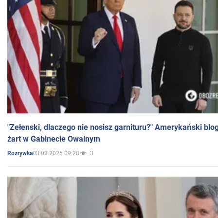
"Zełenski, dlaczego nie nosisz garnituru?" Amerykański blo
żart w Gabinecie Owalnym
03.03.2025 09:28
3
Rozrywka