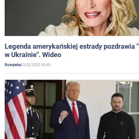
Legenda amerykańskiej estrady pozdrawia "br
w Ukrainie". Wideo
03.03.2025 09:46
Rozrywka