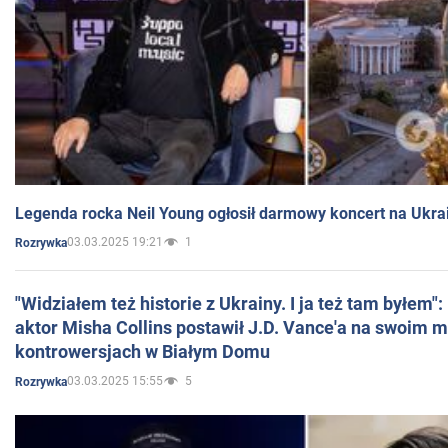
Legenda rocka Neil Young ogłosił darmowy koncert na Ukra
03.03.2025 19:21
1
Rozrywka
"Widziałem też historie z Ukrainy. I ja też tam byłem"
aktor Misha Collins postawił J.D. Vance'a na swoim m
kontrowersjach w Białym Domu
03.03.2025 15:55
5
Rozrywka