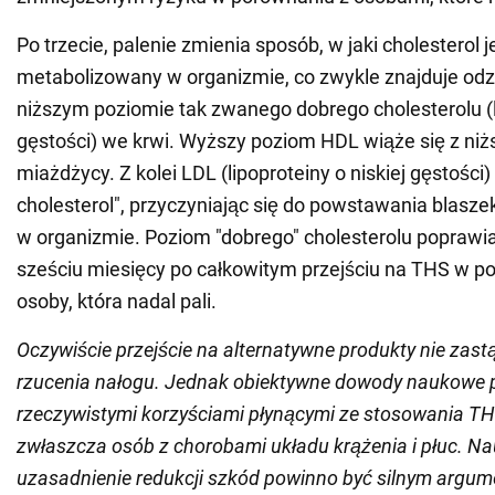
Po trzecie, palenie zmienia sposób, w jaki cholesterol j
metabolizowany w organizmie, co zwykle znajduje odz
niższym poziomie tak zwanego dobrego cholesterolu (l
gęstości) we krwi. Wyższy poziom HDL wiąże się z ni
miażdżycy. Z kolei LDL (lipoproteiny o niskiej gęstości)
cholesterol", przyczyniając się do powstawania blas
w organizmie. Poziom "dobrego" cholesterolu poprawia
sześciu miesięcy po całkowitym przejściu na THS w p
osoby, która nadal pali.
Oczywiście przejście na alternatywne produkty nie zast
rzucenia nałogu. Jednak obiektywne dowody naukowe 
rzeczywistymi korzyściami płynącymi ze stosowania TH
zwłaszcza osób z chorobami układu krążenia i płuc. N
uzasadnienie redukcji szkód powinno być silnym argu