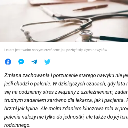
Wojna na Ukrainie
Świat
Jedzenie
Lekarz jest twoim sprzymierzeńcem: jak pozbyć się złych nawyków
Zmiana zachowania i porzucenie starego nawyku nie je
jeśli chodzi o palenie. W dzisiejszych czasach, gdy lata
się na codzienny stres związany z uzależnieniem, zadani
trudnym zadaniem zarówno dla lekarza, jak i pacjenta. 
brzmi jak kpina. Ale moim zdaniem kluczowa rola w pro
palenia należy nie tylko do jednostki, ale także do jej te
rodzinnego.