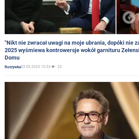
"Nikt nie zwracał uwagi na moje ubrania, dopóki nie z
2025 wyśmiewa kontrowersje wokół garnituru Zełens
Domu
03.03.2025 15:53
23
Rozrywka