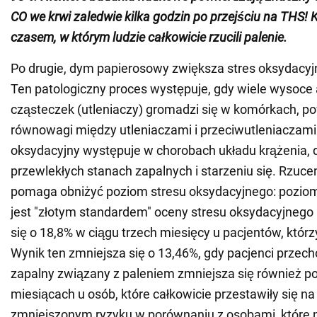
CO we krwi zaledwie kilka godzin po przejściu na THS! K
czasem, w którym ludzie całkowicie rzucili palenie.
Po drugie, dym papierosowy zwiększa stres oksydacyj
Ten patologiczny proces występuje, gdy wiele wysoce
cząsteczek (utleniaczy) gromadzi się w komórkach, p
równowagi między utleniaczami i przeciwutleniaczami
oksydacyjny występuje w chorobach układu krążenia, 
przewlekłych stanach zapalnych i starzeniu się. Rzuce
pomaga obniżyć poziom stresu oksydacyjnego: poziom
jest "złotym standardem" oceny stresu oksydacyjnego 
się o 18,8% w ciągu trzech miesięcy u pacjentów, którzy 
Wynik ten zmniejsza się o 13,46%, gdy pacjenci przec
zapalny związany z paleniem zmniejsza się również po
miesiącach u osób, które całkowicie przestawiły się na
zmniejszonym ryzyku w porównaniu z osobami, które n