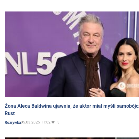
Żona Aleca Baldwina ujawnia, że aktor miał myśli samobójc
Rust
05.03.2025 11:02
3
Rozrywka