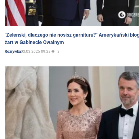
"Zełenski, dlaczego nie nosisz garnituru?" Amerykański blo
żart w Gabinecie Owalnym
03.03.2025 09:28
3
Rozrywka