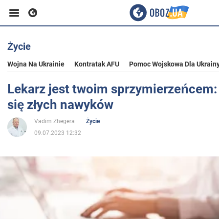
Życie
Biznes
Wojna Na Ukrainie
Kontratak AFU
Pomoc Wojskowa Dla Ukrain
Sport
Lekarz jest twoim sprzymierzeńcem:
się złych nawyków
Rozrywka
Vadim Zhegera
Życie
09.07.2023 12:32
Życie
Polityka
Społeczeństwo