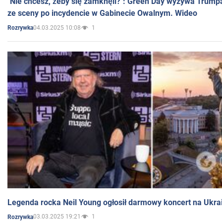
"Nie chcesz, żeby się zamknęli?": Green Day wyzywa Trump
ze sceny po incydencie w Gabinecie Owalnym. Wideo
04.03.2025 10:08
1
Rozrywka
Legenda rocka Neil Young ogłosił darmowy koncert na Ukra
03.03.2025 19:21
1
Rozrywka