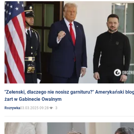
"Zełenski, dlaczego nie nosisz garnituru?" Amerykański blo
żart w Gabinecie Owalnym
03.03.2025 09:28
3
Rozrywka