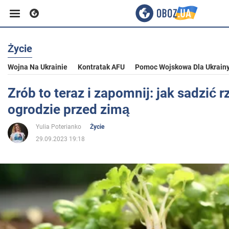
Życie
Biznes
Wojna Na Ukrainie
Kontratak AFU
Pomoc Wojskowa Dla Ukrain
Sport
Zrób to teraz i zapomnij: jak sadzić 
ogrodzie przed zimą
Rozrywka
Yulia Poterianko
Życie
29.09.2023 19:18
Życie
Polityka
Społeczeństwo