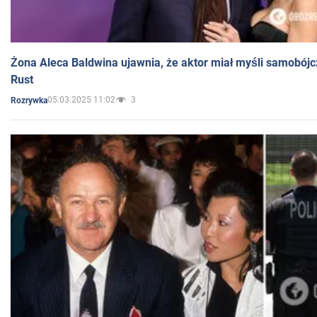
Żona Aleca Baldwina ujawnia, że aktor miał myśli samobójc
Rust
05.03.2025 11:02
3
Rozrywka