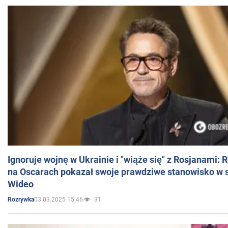
Ignoruje wojnę w Ukrainie i "wiąże się" z Rosjanami: 
na Oscarach pokazał swoje prawdziwe stanowisko w s
Wideo
03.03.2025 15:46
31
Rozrywka