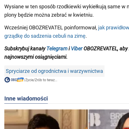
Wysiane w ten sposób rzodkiewki wykiełkują same w 
plony będzie można zebrać w kwietniu.
Wcześniej OBOZREVATEL poinformował,
jak prawidło
grządkę do sadzenia cebuli na zimę
.
Subskrybuj kanały
Telegram
i
Viber
OBOZREVATEL
, aby
najnowszymi osiągnięciami
.
Spryciarze od ogrodnictwa i warzywnictwa
/
Życie
/
Zrób to teraz...
Inne wiadomości