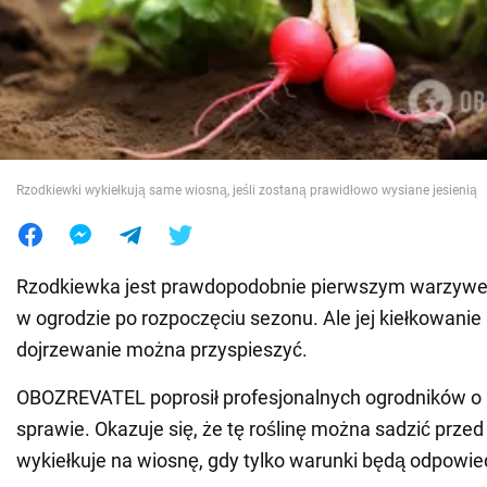
Wojna na Ukrainie
Świat
Jedzenie
Rzodkiewki wykiełkują same wiosną, jeśli zostaną prawidłowo wysiane jesienią
Rzodkiewka jest prawdopodobnie pierwszym warzywe
w ogrodzie po rozpoczęciu sezonu. Ale jej kiełkowanie 
dojrzewanie można przyspieszyć.
OBOZREVATEL poprosił profesjonalnych ogrodników o 
sprawie. Okazuje się, że tę roślinę można sadzić prze
wykiełkuje na wiosnę, gdy tylko warunki będą odpowie