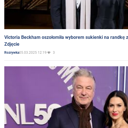
Victoria Beckham oszołomiła wyborem sukienki na randkę
Zdjęcie
05.03.2025 12:19
3
Rozrywka