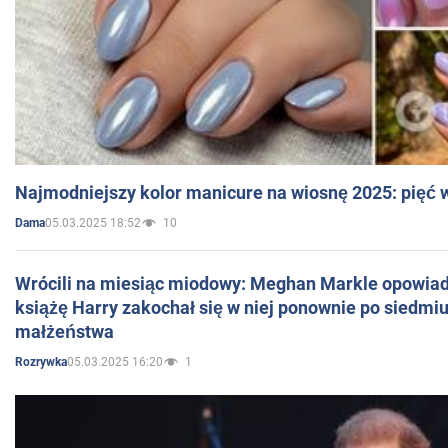
Najmodniejszy kolor manicure na wiosnę 2025: pięć
05.03.2025 18:52
10
Dama
Wrócili na miesiąc miodowy: Meghan Markle opowiada
książę Harry zakochał się w niej ponownie po siedmiu
małżeństwa
05.03.2025 16:20
1
Rozrywka