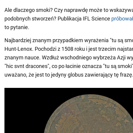
Ale dlaczego smoki? Czy naprawdę może to wskazywać
podobnych stworzeń? Publikacja IFL Science
próbowa
to pytanie.
Najbardziej znanym przypadkiem wyrażenia "tu są smok
Hunt-Lenox. Pochodzi z 1508 roku i jest trzecim najs
znanym nauce. Wzdłuż wschodniego wybrzeża Azji wy
"hic svnt dracones", co po łacinie oznacza "tu są smoki"
uważano, że jest to jedyny globus zawierający tę frazę