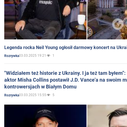
Legenda rocka Neil Young ogłosił darmowy koncert na Ukra
03.03.2025 19:21
1
Rozrywka
"Widziałem też historie z Ukrainy. I ja też tam byłem"
aktor Misha Collins postawił J.D. Vance'a na swoim m
kontrowersjach w Białym Domu
03.03.2025 15:55
5
Rozrywka