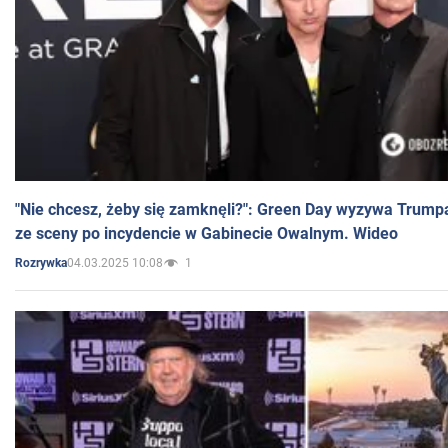
"Nie chcesz, żeby się zamknęli?": Green Day wyzywa Trump
ze sceny po incydencie w Gabinecie Owalnym. Wideo
04.03.2025 10:08
1
Rozrywka