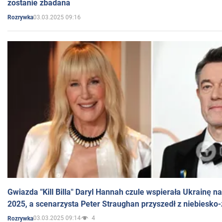
zostanie zbadana
03.03.2025 09:16
Rozrywka
Gwiazda "Kill Billa" Daryl Hannah czule wspierała Ukrainę 
2025, a scenarzysta Peter Straughan przyszedł z niebiesko-
03.03.2025 09:14
4
Rozrywka