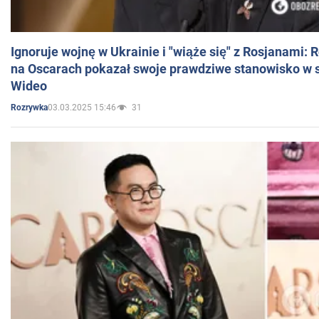
Ignoruje wojnę w Ukrainie i "wiąże się" z Rosjanami: 
na Oscarach pokazał swoje prawdziwe stanowisko w s
Wideo
03.03.2025 15:46
31
Rozrywka