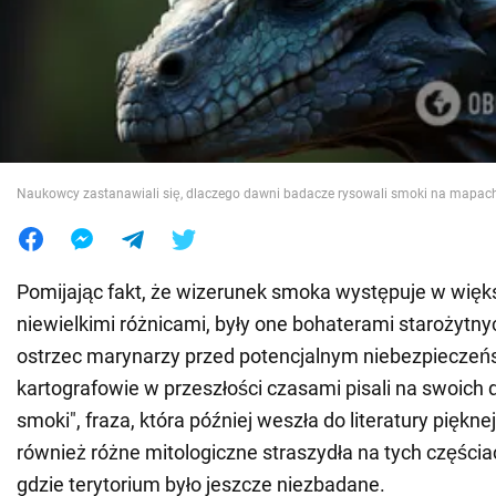
Wojna na Ukrainie
Świat
Jedzenie
Naukowcy zastanawiali się, dlaczego dawni badacze rysowali smoki na mapac
Pomijając fakt, że wizerunek smoka występuje w więks
niewielkimi różnicami, były one bohaterami starożytn
ostrzec marynarzy przed potencjalnym niebezpiecze
kartografowie w przeszłości czasami pisali na swoich d
smoki", fraza, która później weszła do literatury piękne
również różne mitologiczne straszydła na tych części
gdzie terytorium było jeszcze niezbadane.