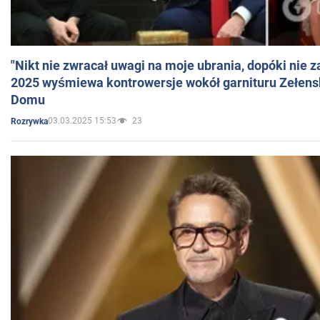
"Nikt nie zwracał uwagi na moje ubrania, dopóki nie z
2025 wyśmiewa kontrowersje wokół garnituru Zełens
Domu
03.03.2025 15:53
23
Rozrywka