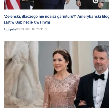
"Zełenski, dlaczego nie nosisz garnituru?" Amerykański blo
żart w Gabinecie Owalnym
03.03.2025 09:28
3
Rozrywka