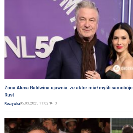
Żona Aleca Baldwina ujawnia, że aktor miał myśli samobójc
Rust
05.03.2025 11:02
3
Rozrywka