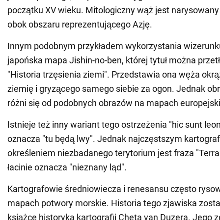
początku XV wieku. Mitologiczny wąż jest narysowany 
obok obszaru reprezentującego Azję.
Innym podobnym przykładem wykorzystania wizerunk
japońska mapa Jishin-no-ben, której tytuł można prze
"Historia trzęsienia ziemi". Przedstawia ona węża okr
ziemię i gryzącego samego siebie za ogon. Jednak obr
różni się od podobnych obrazów na mapach europejski
Istnieje też inny wariant tego ostrzeżenia "hic sunt leon
oznacza "tu będą lwy". Jednak najczęstszym kartogra
określeniem niezbadanego terytorium jest fraza "Terra 
łacinie oznacza "nieznany ląd".
Kartografowie średniowiecza i renesansu często rysow
mapach potwory morskie. Historia tego zjawiska zost
książce historyka kartografii Cheta van Duzera. Jego