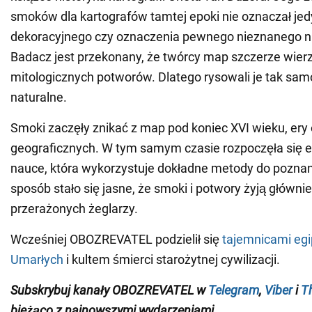
smoków dla kartografów tamtej epoki nie oznaczał je
dekoracyjnego czy oznaczenia pewnego nieznanego n
Badacz jest przekonany, że twórcy map szczerze wierzy
mitologicznych potworów. Dlatego rysowali je tak samo
naturalne.
Smoki zaczęły znikać z map pod koniec XVI wieku, ery
geograficznych. W tym samym czasie rozpoczęła się e
nauce, która wykorzystuje dokładne metody do poznan
sposób stało się jasne, że smoki i potwory żyją główn
przerażonych żeglarzy.
Wcześniej OBOZREVATEL podzielił się
tajemnicami egip
Umarłych
i kultem śmierci starożytnej cywilizacji.
Subskrybuj kanały OBOZREVATEL w
Telegram
,
Viber
i
T
bieżąco z najnowszymi wydarzeniami
.