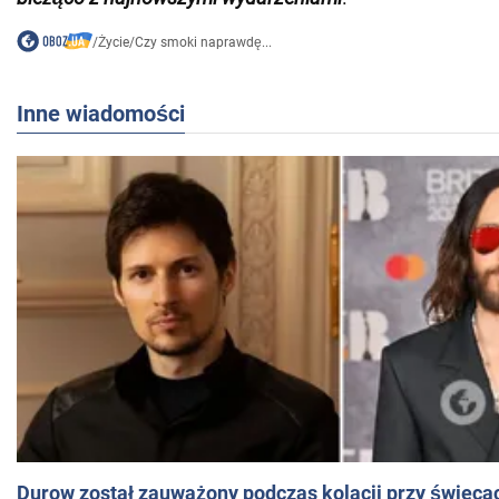
/
Życie
/
Czy smoki naprawdę...
Inne wiadomości
Durow został zauważony podczas kolacji przy świeca