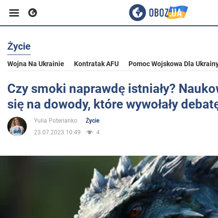
Życie
Biznes
Wojna Na Ukrainie
Kontratak AFU
Pomoc Wojskowa Dla Ukrain
Sport
Czy smoki naprawdę istniały? Nauko
się na dowody, które wywołały debat
Rozrywka
Yulia Poterianko
Życie
23.07.2023 10:49
4
Życie
Polityka
Społeczeństwo