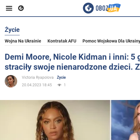
Życie
Biznes
Wojna Na Ukrainie
Kontratak AFU
Pomoc Wojskowa Dla Ukrain
Sport
Demi Moore, Nicole Kidman i inni: 5 
straciły swoje nienarodzone dzieci. Z
Rozrywka
Victoria Ryapolova
Życie
20.04.2023 18:45
1
Życie
Polityka
Społeczeństwo