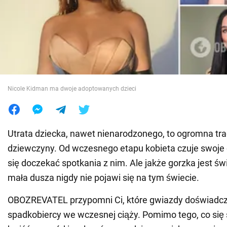
Wojna na Ukrainie
Świat
Jedzenie
Nicole Kidman ma dwoje adoptowanych dzieci
Utrata dziecka, nawet nienarodzonego, to ogromna tra
dziewczyny. Od wczesnego etapu kobieta czuje swoje 
się doczekać spotkania z nim. Ale jakże gorzka jest ś
mała dusza nigdy nie pojawi się na tym świecie.
OBOZREVATEL przypomni Ci, które gwiazdy doświadczy
spadkobiercy we wczesnej ciąży. Pomimo tego, co się st