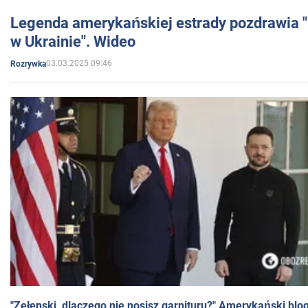
Legenda amerykańskiej estrady pozdrawia "br
w Ukrainie". Wideo
03.03.2025 09:46
Rozrywka
"Zełenski, dlaczego nie nosisz garnituru?" Amerykański blo