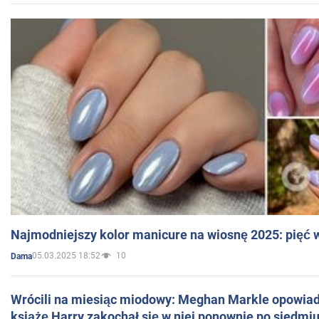
Najmodniejszy kolor manicure na wiosnę 2025: pięć
05.03.2025 18:52
10
Dama
Wrócili na miesiąc miodowy: Meghan Markle opowiada
książę Harry zakochał się w niej ponownie po siedmiu