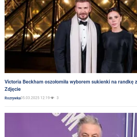
Victoria Beckham oszołomiła wyborem sukienki na randkę
Zdjęcie
05.03.2025 12:19
3
Rozrywka