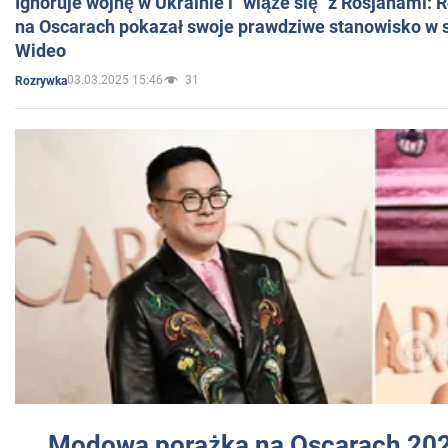
Ignoruje wojnę w Ukrainie i "wiąże się" z Rosjanami: 
na Oscarach pokazał swoje prawdziwe stanowisko w s
Wideo
03.03.2025 15:46
31
Rozrywka
Modowa porażka na Oscarach 202