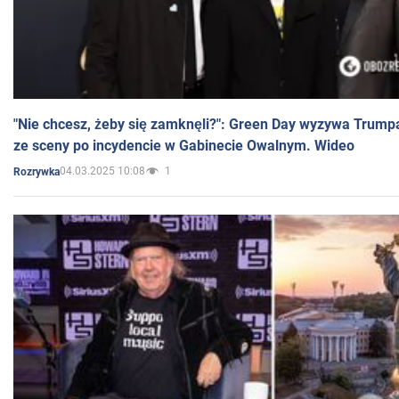
"Nie chcesz, żeby się zamknęli?": Green Day wyzywa Trump
ze sceny po incydencie w Gabinecie Owalnym. Wideo
04.03.2025 10:08
1
Rozrywka