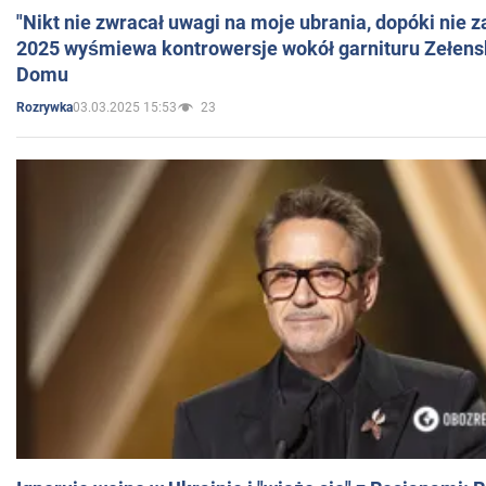
"Nikt nie zwracał uwagi na moje ubrania, dopóki nie z
2025 wyśmiewa kontrowersje wokół garnituru Zełens
Domu
03.03.2025 15:53
23
Rozrywka