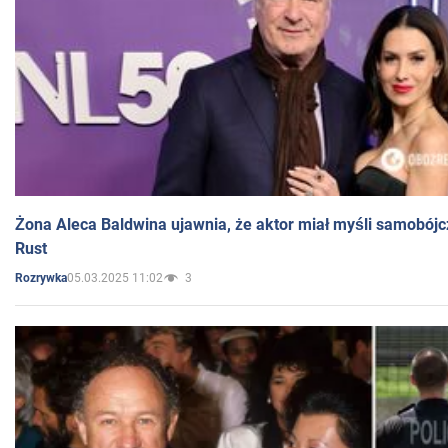
Żona Aleca Baldwina ujawnia, że aktor miał myśli samobójc
Rust
05.03.2025 11:02
3
Rozrywka