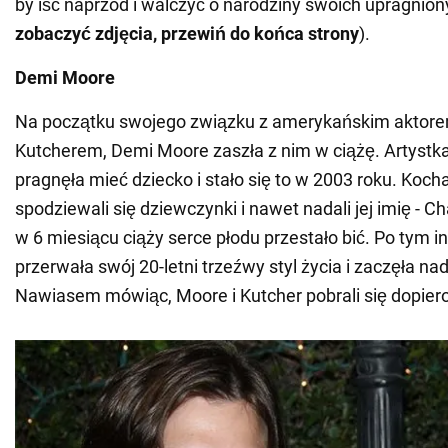
by iść naprzód i walczyć o narodziny swoich upragnion
zobaczyć zdjęcia, przewiń do końca strony
).
Demi Moore
Na początku swojego związku z amerykańskim akto
Kutcherem, Demi Moore zaszła z nim w ciążę. Artystk
pragnęła mieć dziecko i stało się to w 2003 roku. Koc
spodziewali się dziewczynki i nawet nadali jej imię - C
w 6 miesiącu ciąży serce płodu przestało bić. Po tym 
przerwała swój 20-letni trzeźwy styl życia i zaczęła n
Nawiasem mówiąc, Moore i Kutcher pobrali się dopier