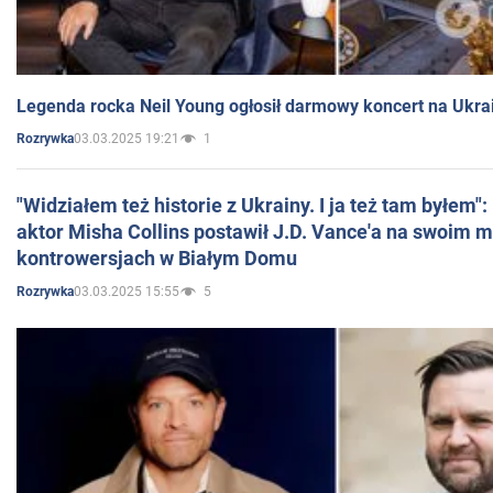
Legenda rocka Neil Young ogłosił darmowy koncert na Ukra
03.03.2025 19:21
1
Rozrywka
"Widziałem też historie z Ukrainy. I ja też tam byłem"
aktor Misha Collins postawił J.D. Vance'a na swoim m
kontrowersjach w Białym Domu
03.03.2025 15:55
5
Rozrywka