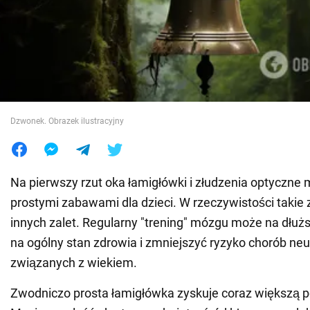
Wojna na Ukrainie
Świat
Jedzenie
Dzwonek. Obrazek ilustracyjny
Na pierwszy rzut oka łamigłówki i złudzenia optyczn
prostymi zabawami dla dzieci. W rzeczywistości takie
innych zalet. Regularny "trening" mózgu może na dłu
na ogólny stan zdrowia i zmniejszyć ryzyko chorób ne
związanych z wiekiem.
Zwodniczo prosta łamigłówka zyskuje coraz większą 