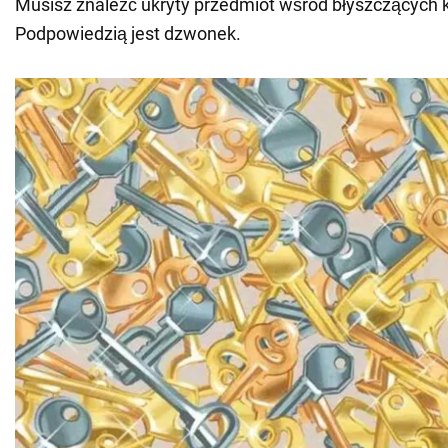
Musisz znaleźć ukryty przedmiot wśród błyszczących k
Podpowiedzią jest dzwonek.