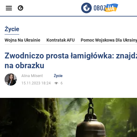
Życie
Biznes
Wojna Na Ukrainie
Kontratak AFU
Pomoc Wojskowa Dla Ukrain
Sport
Zwodniczo prosta łamigłówka: znaj
na obrazku
Rozrywka
Alina Milsent
Życie
15.11.2023 18:24
6
Życie
Polityka
Społeczeństwo