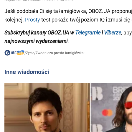
Jeśli podobała Ci się ta łamigłówka, OBOZ.UA proponu
kolejnej.
Prosty
test pokaże twój poziom IQ i zmusi cię
Subskrybuj kanały OBOZ.UA w
Telegramie
i
Viberze
, ab
najnowszymi wydarzeniami
.
/
Życie
/
Zwodniczo prosta łamigłówka:...
Inne wiadomości