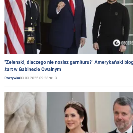
"Zełenski, dlaczego nie nosisz garnituru?" Amerykański blo
żart w Gabinecie Owalnym
03.03.2025 09:28
3
Rozrywka