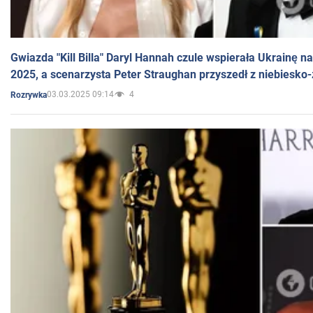
Gwiazda "Kill Billa" Daryl Hannah czule wspierała Ukrainę 
2025, a scenarzysta Peter Straughan przyszedł z niebiesko-
03.03.2025 09:14
4
Rozrywka