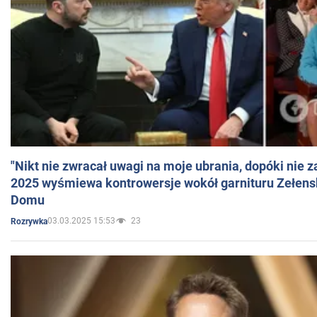
"Nikt nie zwracał uwagi na moje ubrania, dopóki nie z
2025 wyśmiewa kontrowersje wokół garnituru Zełens
Domu
03.03.2025 15:53
23
Rozrywka