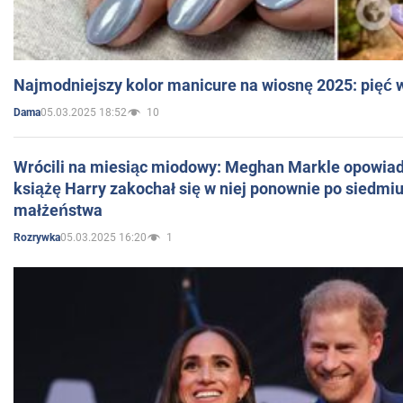
Najmodniejszy kolor manicure na wiosnę 2025: pięć
05.03.2025 18:52
10
Dama
Wrócili na miesiąc miodowy: Meghan Markle opowiada
książę Harry zakochał się w niej ponownie po siedmiu
małżeństwa
05.03.2025 16:20
1
Rozrywka