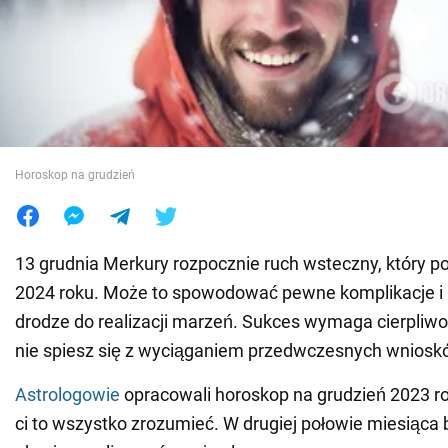
Wojna na Ukrainie
Świat
Jedzenie
Horoskop na grudzień
13 grudnia Merkury rozpocznie ruch wsteczny, który po
2024 roku. Może to spowodować pewne komplikacje i
drodze do realizacji marzeń. Sukces wymaga cierpliwoś
nie spiesz się z wyciąganiem przedwczesnych wniosk
Astrologowie
opracowali horoskop na grudzień 2023 r
ci to wszystko zrozumieć. W drugiej połowie miesiąca 