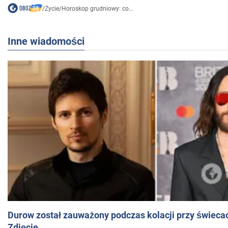
/
Życie
/
Horoskop grudniowy: co...
Inne wiadomości
Durow został zauważony podczas kolacji przy świeca
Zdjęcie