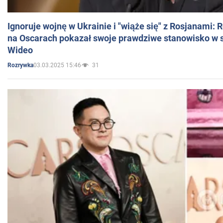
Ignoruje wojnę w Ukrainie i "wiąże się" z Rosjanami: 
na Oscarach pokazał swoje prawdziwe stanowisko w s
Wideo
03.03.2025 15:46
31
Rozrywka