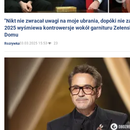
"Nikt nie zwracał uwagi na moje ubrania, dopóki nie z
2025 wyśmiewa kontrowersje wokół garnituru Zełens
Domu
03.03.2025 15:53
23
Rozrywka