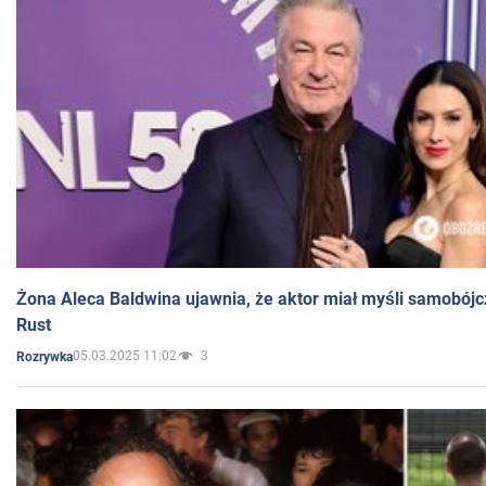
Żona Aleca Baldwina ujawnia, że aktor miał myśli samobójc
Rust
05.03.2025 11:02
3
Rozrywka