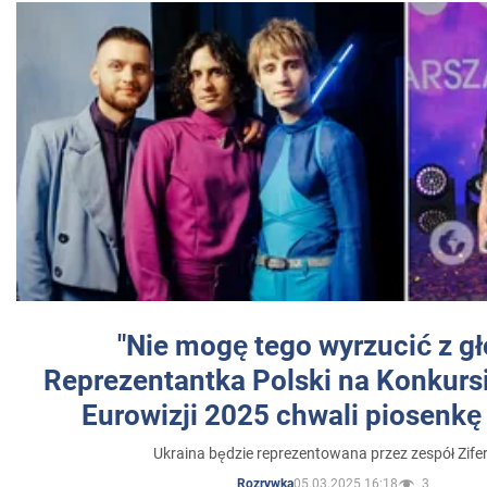
"Nie mogę tego wyrzucić z gł
Reprezentantka Polski na Konkurs
Eurowizji 2025 chwali piosenkę
Ukraina będzie reprezentowana przez zespół Zifer
05.03.2025 16:18
3
Rozrywka