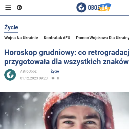
Życie
Biznes
Wojna Na Ukrainie
Kontratak AFU
Pomoc Wojskowa Dla Ukrain
Sport
Horoskop grudniowy: co retrogradac
przygotowała dla wszystkich znaków
Rozrywka
AstroOboz
Życie
01.12.2023 09:23
8
Życie
Polityka
Społeczeństwo