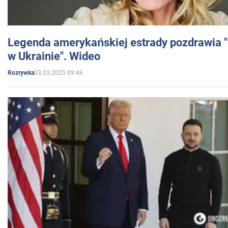
Legenda amerykańskiej estrady pozdrawia "br
w Ukrainie". Wideo
03.03.2025 09:46
Rozrywka