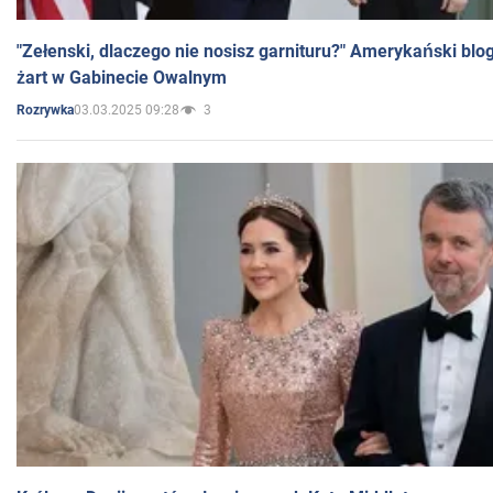
"Zełenski, dlaczego nie nosisz garnituru?" Amerykański blo
żart w Gabinecie Owalnym
03.03.2025 09:28
3
Rozrywka