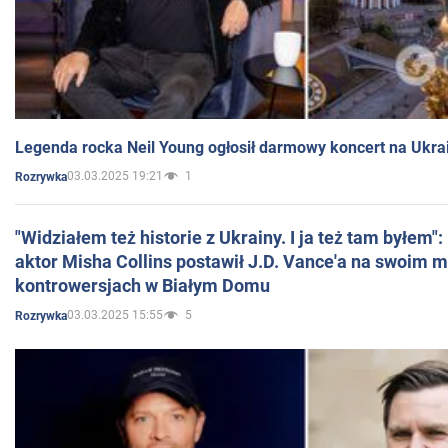
Legenda rocka Neil Young ogłosił darmowy koncert na Ukra
03.03.2025 19:21
1
Rozrywka
"Widziałem też historie z Ukrainy. I ja też tam byłem"
aktor Misha Collins postawił J.D. Vance'a na swoim m
kontrowersjach w Białym Domu
03.03.2025 15:55
5
Rozrywka