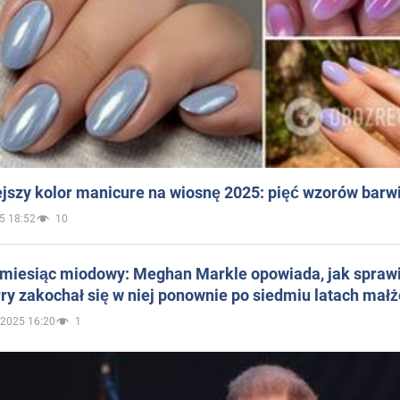
jszy kolor manicure na wiosnę 2025: pięć wzorów barw
5 18:52
10
 miesiąc miodowy: Meghan Markle opowiada, jak sprawi
ry zakochał się w niej ponownie po siedmiu latach mał
.2025 16:20
1