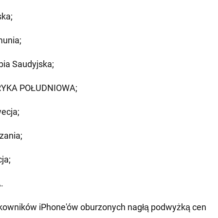
ska;
unia;
bia Saudyjska;
RYKA POŁUDNIOWA;
ecja;
zania;
ja;
.
tkowników iPhone'ów oburzonych nagłą podwyżką cen