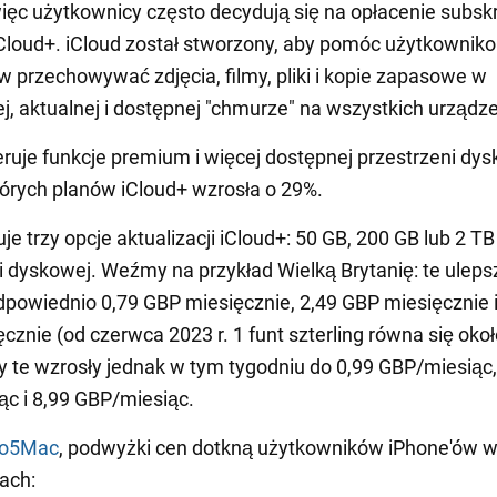
więc użytkownicy często decydują się na opłacenie subskr
loud+. iCloud został stworzony, aby pomóc użytkownik
 przechowywać zdjęcia, filmy, pliki i kopie zapasowe w
j, aktualnej i dostępnej "chmurze" na wszystkich urządz
eruje funkcje premium i więcej dostępnej przestrzeni dys
órych planów iCloud+ wzrosła o 29%.
je trzy opcje aktualizacji iCloud+: 50 GB, 200 GB lub 2 TB
i dyskowej. Weźmy na przykład Wielką Brytanię: te uleps
dpowiednio 0,79 GBP miesięcznie, 2,49 GBP miesięcznie i
cznie (od czerwca 2023 r. 1 funt szterling równa się oko
 te wzrosły jednak w tym tygodniu do 0,99 GBP/miesiąc,
c i 8,99 GBP/miesiąc.
o5Mac
, podwyżki cen dotkną użytkowników iPhone'ów 
jach: