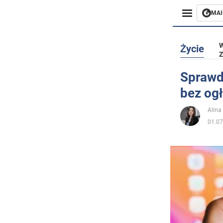
MAI
Biznes
W
Życie
Z
Sport
Sprawd
bez og
Rozryw
Alina
Życie
01.07
Polityka
Społecz
Wojna n
Świat