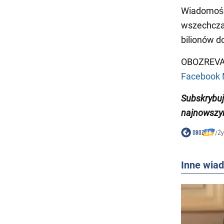
Wiadomość 
wszechcza
bilionów d
OBOZREVAT
Facebook 
Subskrybuj
najnowszy
/
Ży
Inne wia