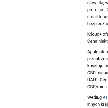
niewiele, 
premium iC
smartfonów
bezpieczne
iCloud+ of
Cena niekt
Apple oferu
przestrzen
kosztują o
GBP miesię
UAH). Ceny
GBP/miesią
Według
9T
innych kra