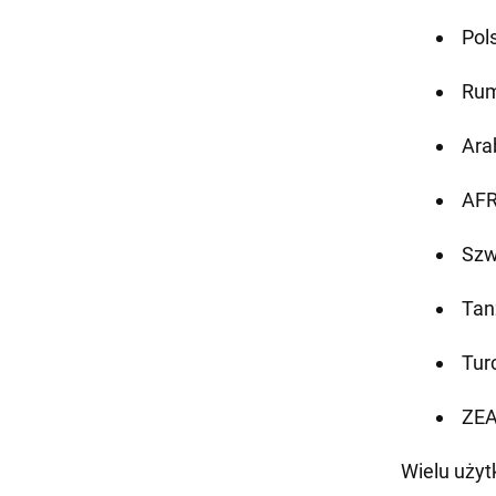
Pol
Rum
Ara
AF
Szw
Tan
Turc
ZEA
Wielu uży