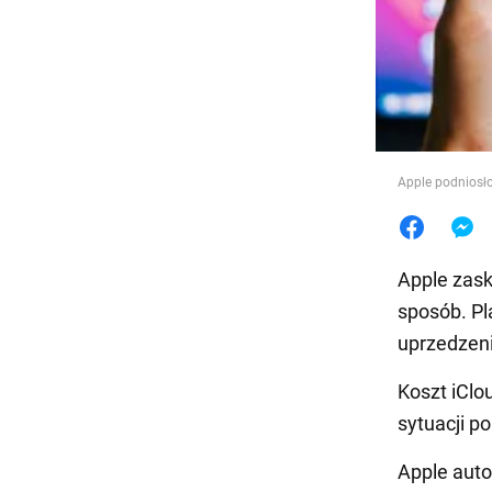
Jedzeni
Apple podniosło
Apple zask
sposób. Pl
uprzedzeni
Koszt iClo
sytuacji p
Apple auto