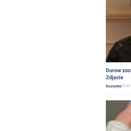
Durow zost
Zdjęcie
05.03
Rozrywka