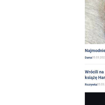
Najmodnie
05.03.202
Dama
Wrócili na
książę Har
05.03
Rozrywka