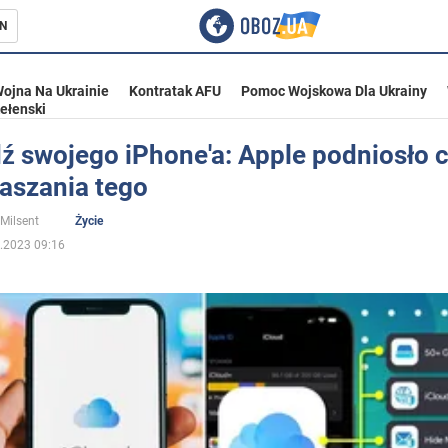
N
ojna Na Ukrainie
Kontratak AFU
Pomoc Wojskowa Dla Ukrainy
ełenski
ź swojego iPhone'a: Apple podniosło 
łaszania tego
ka
 Milsent
Życie
.2023 09:16
eństwo
a Ukrainie