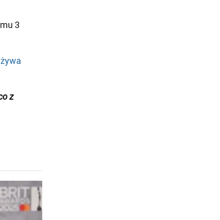
omu 3
używa
co z