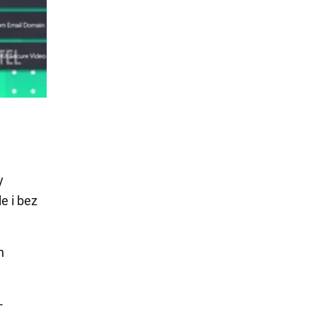
y
e i bez
h
-