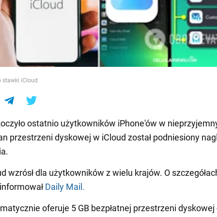
e
 stawki iCloud
oczyło ostatnio użytkowników iPhone'ów w nieprzyjemn
an przestrzeni dyskowej w iCloud został podniesiony nagl
a.
ud wzrósł dla użytkowników z wielu krajów. O szczegółac
oinformował
Daily Mail.
matycznie oferuje 5 GB bezpłatnej przestrzeni dyskowej 