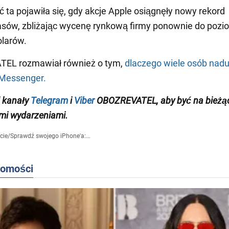
ta pojawiła się, gdy akcje Apple osiągnęły nowy rekord
sów, zbliżając wycenę rynkową firmy ponownie do pozi
olarów.
EL rozmawiał również o tym,
dlaczego wiele osób nad
Messenger.
 kanały
Telegram
i
Viber
OBOZREVATEL, aby być na bieżą
mi wydarzeniami.
cie
/
Sprawdź swojego iPhone'a:...
domości