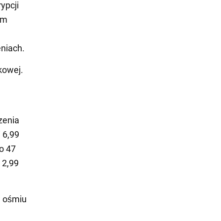
ypcji
om
eniach.
kowej.
zenia
 6,99
ło 47
 2,99
w ośmiu