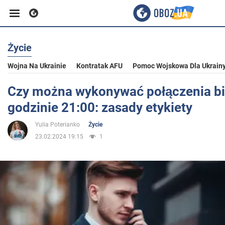
Życie
Biznes
Wojna Na Ukrainie
Kontratak AFU
Pomoc Wojskowa Dla Ukrain
Sport
Czy można wykonywać połączenia b
godzinie 21:00: zasady etykiety
Rozrywka
Yulia Poterianko
Życie
23.02.2024 19:15
1
Życie
Polityka
Społeczeństwo