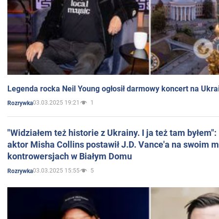
Legenda rocka Neil Young ogłosił darmowy koncert na Ukra
03.03.2025 19:21
1
Rozrywka
"Widziałem też historie z Ukrainy. I ja też tam byłem"
aktor Misha Collins postawił J.D. Vance'a na swoim m
kontrowersjach w Białym Domu
03.03.2025 15:55
5
Rozrywka