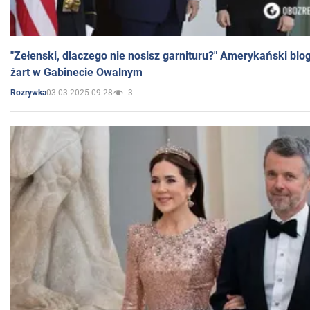
"Zełenski, dlaczego nie nosisz garnituru?" Amerykański blo
żart w Gabinecie Owalnym
03.03.2025 09:28
3
Rozrywka