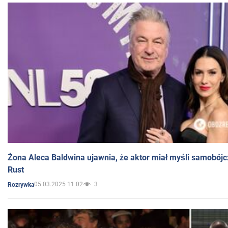
Żona Aleca Baldwina ujawnia, że aktor miał myśli samobójc
Rust
05.03.2025 11:02
3
Rozrywka