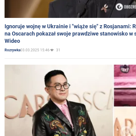
Ignoruje wojnę w Ukrainie i "wiąże się" z Rosjanami: 
na Oscarach pokazał swoje prawdziwe stanowisko w s
Wideo
03.03.2025 15:46
31
Rozrywka