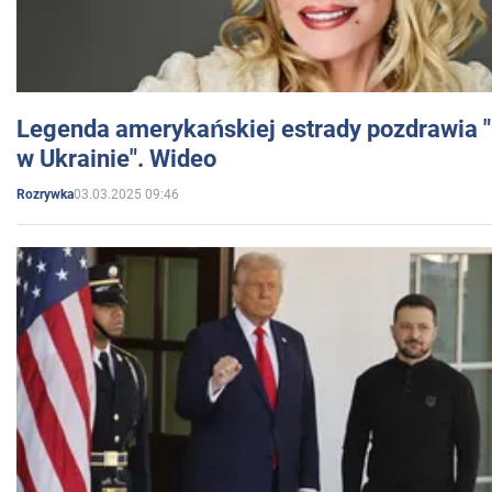
Legenda amerykańskiej estrady pozdrawia "br
w Ukrainie". Wideo
03.03.2025 09:46
Rozrywka