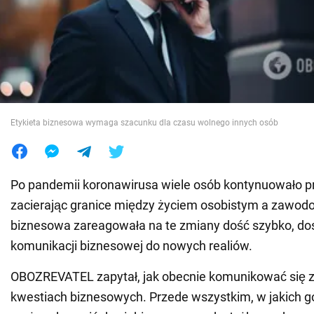
Wojna na Ukrainie
Świat
Jedzenie
Etykieta biznesowa wymaga szacunku dla czasu wolnego innych osób
Po pandemii koronawirusa wiele osób kontynuowało p
zacierając granice między życiem osobistym a zawod
biznesowa zareagowała na te zmiany dość szybko, d
komunikacji biznesowej do nowych realiów.
OBOZREVATEL zapytał, jak obecnie komunikować się z
kwestiach biznesowych. Przede wszystkim, w jakich go