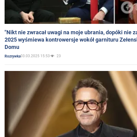
"Nikt nie zwracał uwagi na moje ubrania, dopóki nie z
2025 wyśmiewa kontrowersje wokół garnituru Zełens
Domu
03.03.2025 15:53
23
Rozrywka