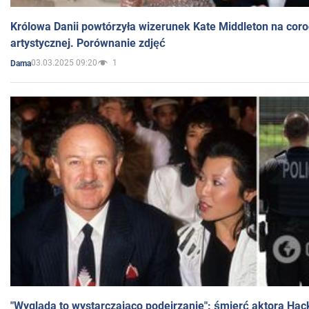
Królowa Danii powtórzyła wizerunek Kate Middleton na coro
artystycznej. Porównanie zdjęć
03.03.2025 09:20
1
Dama
"Wygląda to wystarczająco podejrzanie": śmierć aktora Hac