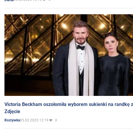
Victoria Beckham oszołomiła wyborem sukienki na randkę
Zdjęcie
05.03.2025 12:19
3
Rozrywka