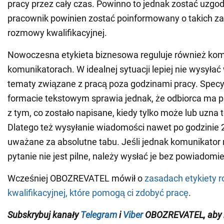
pracy przez cały czas. Powinno to jednak zostać uzgo
pracownik powinien zostać poinformowany o takich z
rozmowy kwalifikacyjnej.
Nowoczesna etykieta biznesowa reguluje również ko
komunikatorach. W idealnej sytuacji lepiej nie wysyła
tematy związane z pracą poza godzinami pracy. Specy
formacie tekstowym sprawia jednak, że odbiorca ma 
z tym, co zostało napisane, kiedy tylko może lub uzna 
Dlatego też wysyłanie wiadomości nawet po godzinie 2
uważane za absolutne tabu. Jeśli jednak komunikator 
pytanie nie jest pilne, należy wysłać je bez powiadom
Wcześniej OBOZREVATEL mówił o
zasadach etykiety
kwalifikacyjnej, które pomogą ci zdobyć pracę
.
Subskrybuj kanały
Telegram
i
Viber
OBOZREVATEL
, aby