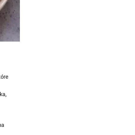
tóre
ka,
na