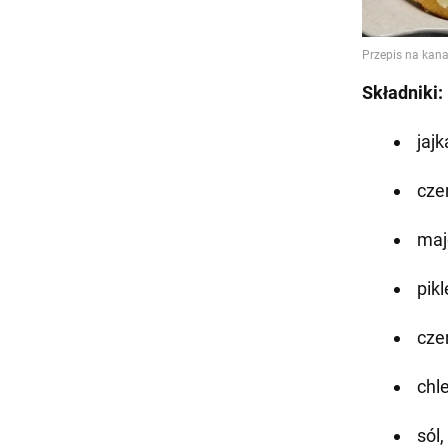
Składniki:
jajk
cze
maj
pikl
cze
chl
sól