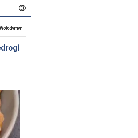
Wołodymyr
edrogi