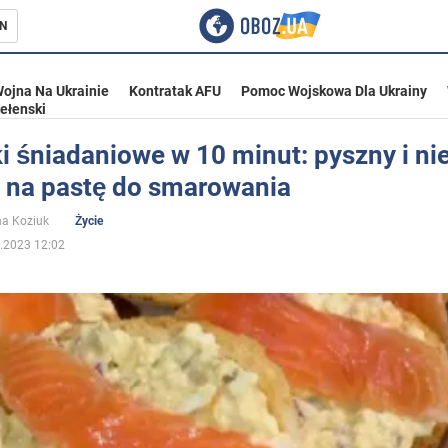
N
ojna Na Ukrainie
Kontratak AFU
Pomoc Wojskowa Dla Ukrainy
ełenski
 śniadaniowe w 10 minut: pyszny i ni
s na pastę do smarowania
ka
na Koziuk
Życie
.2023 12:02
eństwo
a Ukrainie