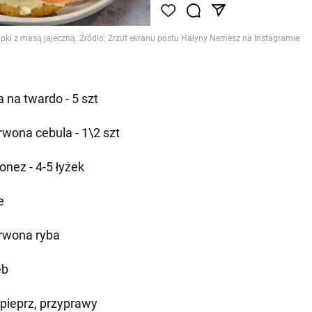
a na twardo - 5 szt
rwona cebula - 1\2 szt
onez - 4-5 łyżek
e
rwona ryba
eb
, pieprz, przyprawy