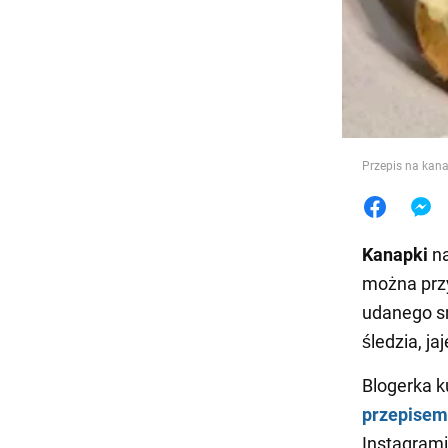
Jedzeni
Przepis na kana
Kanapki
na
można prz
udanego s
śledzia, ja
Blogerka k
przepisem
Instagrami