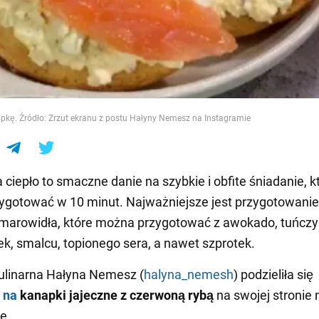
e
pkę. Źródło: Zrzut ekranu z postu Hałyny Nemesz na Instagramie
 ciepło to smaczne danie na szybkie i obfite śniadanie, k
ygotować w 10 minut. Najważniejsze jest przygotowanie
marowidła, które można przygotować z awokado, tuńczy
jek, smalcu, topionego sera, a nawet szprotek.
ulinarna Hałyna Nemesz (
halyna_nemesh
) podzieliła się
 na
kanapki jajeczne z czerwoną rybą
na swojej stronie 
e.