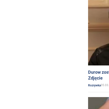
Durow zost
Zdjęcie
05.03
Rozrywka