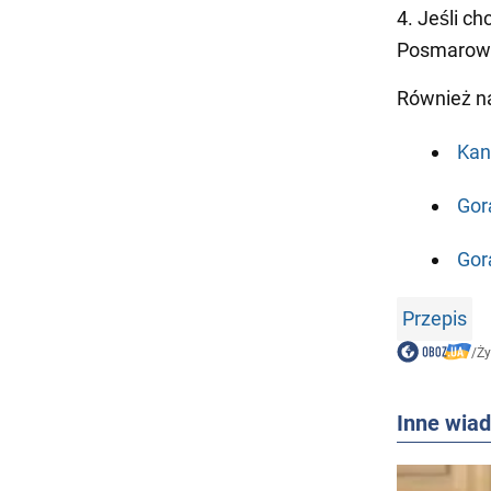
4. Jeśli c
Posmarować
Również n
Kan
Gor
Gor
Przepis
/
Ży
Inne wia