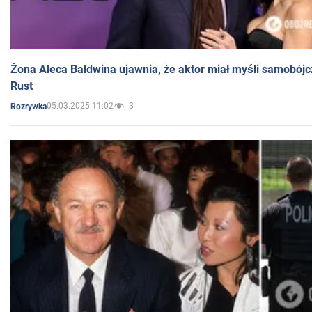
Żona Aleca Baldwina ujawnia, że aktor miał myśli samobójc
Rust
05.03.2025 11:02
3
Rozrywka