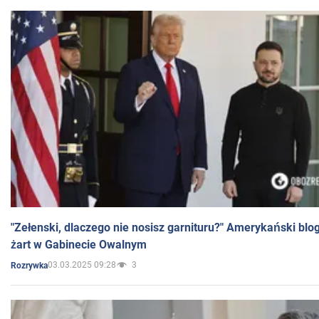
"Zełenski, dlaczego nie nosisz garnituru?" Amerykański blo
żart w Gabinecie Owalnym
03.03.2025 09:28
3
Rozrywka