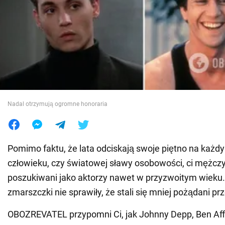
Wojna na Ukrainie
Świat
Jedzenie
Nadal otrzymują ogromne honoraria
Pomimo faktu, że lata odciskają swoje piętno na każd
człowieku, czy światowej sławy osobowości, ci mężczy
poszukiwani jako aktorzy nawet w przyzwoitym wieku.
zmarszczki nie sprawiły, że stali się mniej pożądani p
OBOZREVATEL przypomni Ci, jak Johnny Depp, Ben Affl