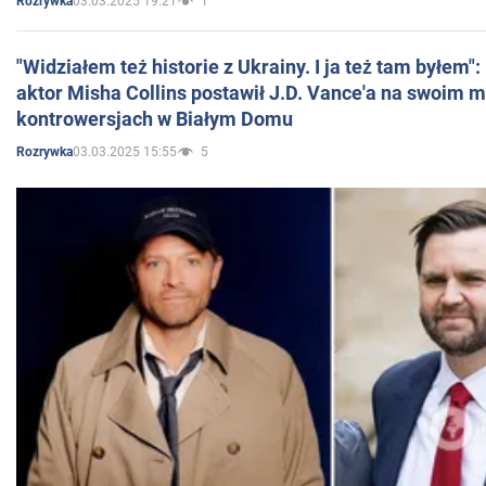
03.03.2025 19:21
1
Rozrywka
"Widziałem też historie z Ukrainy. I ja też tam byłem"
aktor Misha Collins postawił J.D. Vance'a na swoim m
kontrowersjach w Białym Domu
03.03.2025 15:55
5
Rozrywka