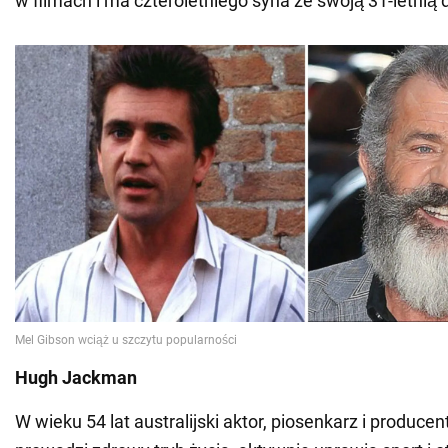
w filmach i ma czteroletniego syna ze swoją 31-letnią
Hugh Jackman
W wieku 54 lat australijski aktor, piosenkarz i produc