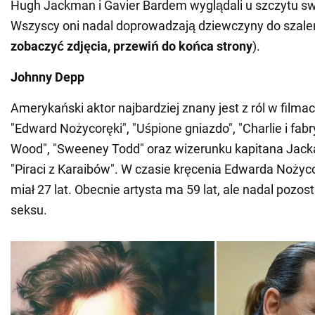
Hugh Jackman i Gavier Bardem wyglądali u szczytu sw
Wszyscy oni nadal doprowadzają dziewczyny do szal
zobaczyć zdjęcia, przewiń do końca strony
).
Johnny Depp
Amerykański aktor najbardziej znany jest z ról w film
"Edward Nożycoręki", "Uśpione gniazdo", "Charlie i fabr
Wood", "Sweeney Todd" oraz wizerunku kapitana Jacka
"Piraci z Karaibów". W czasie kręcenia Edwarda Noży
miał 27 lat. Obecnie artysta ma 59 lat, ale nadal pozo
seksu.