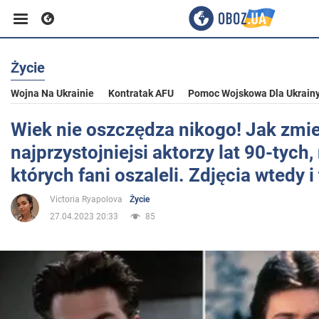
Życie
Biznes
Wojna Na Ukrainie
Kontratak AFU
Pomoc Wojskowa Dla Ukrain
Sport
Wiek nie oszczędza nikogo! Jak zmien
najprzystojniejsi aktorzy lat 90-tych
Rozrywka
których fani oszaleli. Zdjęcia wtedy i
Victoria Ryapolova
Życie
Życie
27.04.2023 20:33
85
Polityka
Społeczeństwo