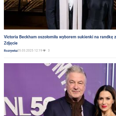
Victoria Beckham oszołomiła wyborem sukienki na randkę
Zdjęcie
05.03.2025 12:19
3
Rozrywka