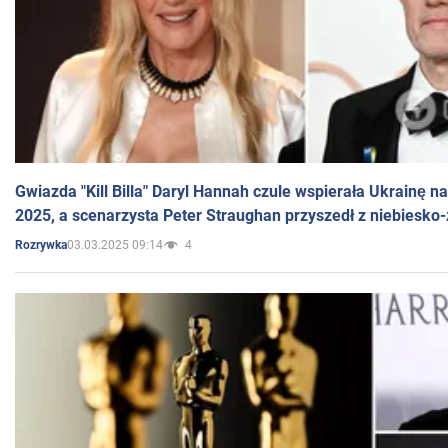
Gwiazda "Kill Billa" Daryl Hannah czule wspierała Ukrainę 
2025, a scenarzysta Peter Straughan przyszedł z niebiesko-
03.03.2025 09:14
4
Rozrywka