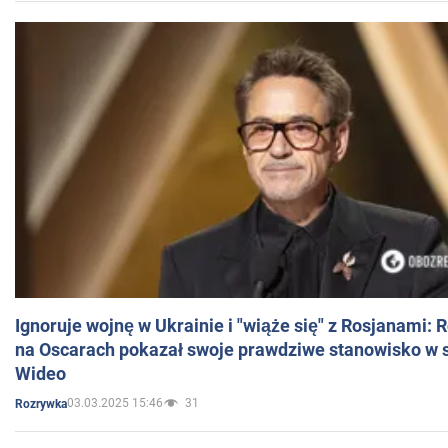
Ignoruje wojnę w Ukrainie i "wiąże się" z Rosjanami: 
na Oscarach pokazał swoje prawdziwe stanowisko w s
Wideo
03.03.2025 15:46
31
Rozrywka