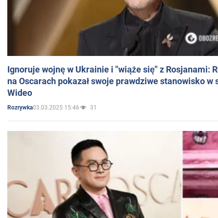
Ignoruje wojnę w Ukrainie i "wiąże się" z Rosjanami: 
na Oscarach pokazał swoje prawdziwe stanowisko w s
Wideo
03.03.2025 15:46
31
Rozrywka