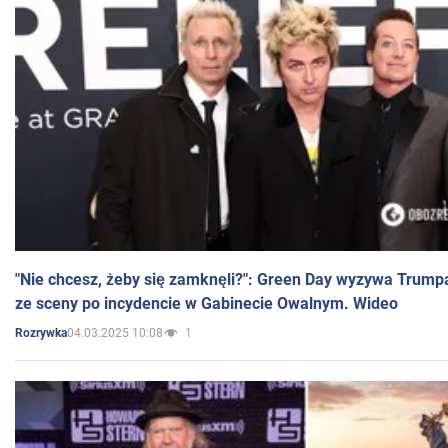
"Nie chcesz, żeby się zamknęli?": Green Day wyzywa Trump
ze sceny po incydencie w Gabinecie Owalnym. Wideo
04.03.2025 10:08
1
Rozrywka