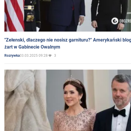
"Zełenski, dlaczego nie nosisz garnituru?" Amerykański blo
żart w Gabinecie Owalnym
03.03.2025 09:28
3
Rozrywka