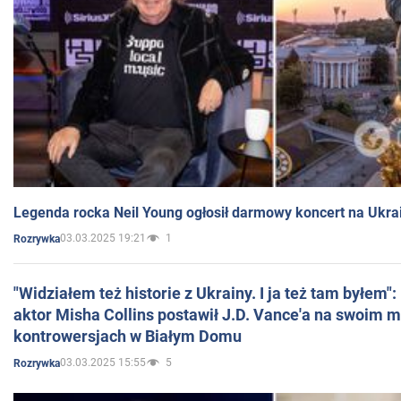
Legenda rocka Neil Young ogłosił darmowy koncert na Ukra
03.03.2025 19:21
1
Rozrywka
"Widziałem też historie z Ukrainy. I ja też tam byłem"
aktor Misha Collins postawił J.D. Vance'a na swoim m
kontrowersjach w Białym Domu
03.03.2025 15:55
5
Rozrywka