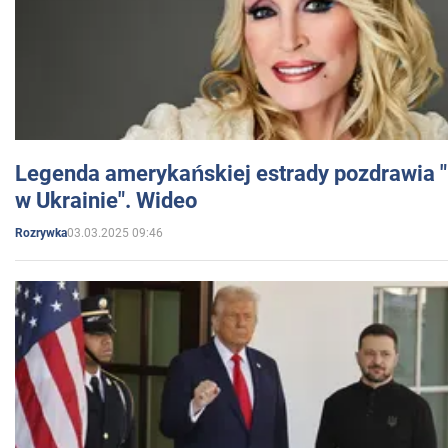
Legenda amerykańskiej estrady pozdrawia "br
w Ukrainie". Wideo
03.03.2025 09:46
Rozrywka