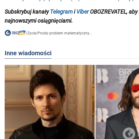
Subskrybuj kanały
Telegram
i
Viber
OBOZREVATEL
, aby
najnowszymi
osiągnięciami
.
/
Życie
/
Prosty problem matematyczny...
Inne wiadomości