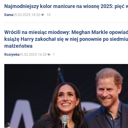
Najmodniejszy kolor manicure na wiosnę 2025: pięć
05.03.2025 18:52
10
Dama
Wrócili na miesiąc miodowy: Meghan Markle opowiada
książę Harry zakochał się w niej ponownie po siedmiu
małżeństwa
05.03.2025 16:20
1
Rozrywka