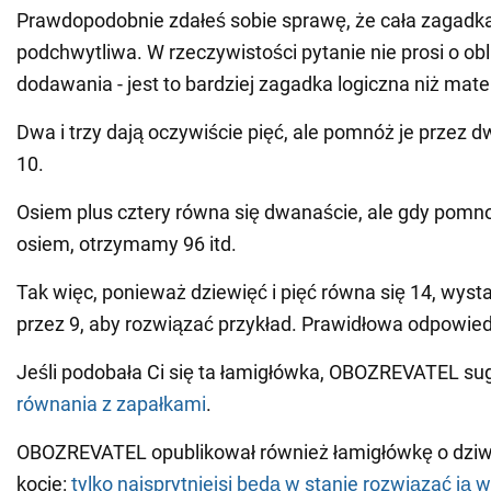
Prawdopodobnie zdałeś sobie sprawę, że cała zagadka
podchwytliwa. W rzeczywistości pytanie nie prosi o ob
dodawania - jest to bardziej zagadka logiczna niż ma
Dwa i trzy dają oczywiście pięć, ale pomnóż je przez 
10.
Osiem plus cztery równa się dwanaście, ale gdy pomn
osiem, otrzymamy 96 itd.
Tak więc, ponieważ dziewięć i pięć równa się 14, wys
przez 9, aby rozwiązać przykład. Prawidłowa odpowied
Jeśli podobała Ci się ta łamigłówka, OBOZREVATEL su
równania z zapałkami
.
OBOZREVATEL opublikował również łamigłówkę o dz
kocie:
tylko najsprytniejsi będą w stanie rozwiązać ją 