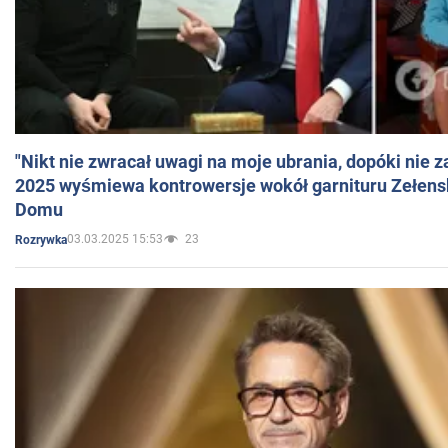
"Nikt nie zwracał uwagi na moje ubrania, dopóki nie z
2025 wyśmiewa kontrowersje wokół garnituru Zełens
Domu
03.03.2025 15:53
23
Rozrywka