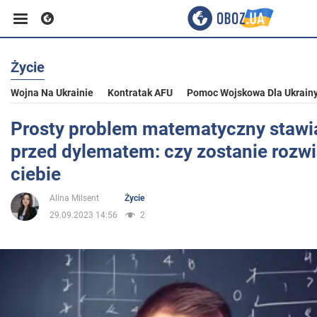
Życie
Biznes
Wojna Na Ukrainie
Kontratak AFU
Pomoc Wojskowa Dla Ukrain
Sport
Prosty problem matematyczny stawi
przed dylematem: czy zostanie rozw
Rozrywka
ciebie
Alina Milsent
Życie
Życie
29.09.2023 14:56
2
Polityka
Społeczeństwo