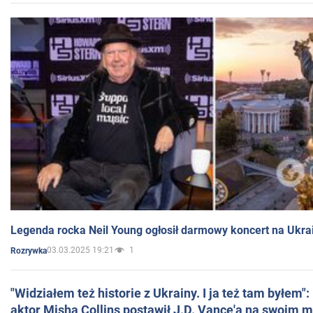
Legenda rocka Neil Young ogłosił darmowy koncert na Ukra
03.03.2025 19:21
1
Rozrywka
"Widziałem też historie z Ukrainy. I ja też tam byłem"
aktor Misha Collins postawił J.D. Vance'a na swoim m