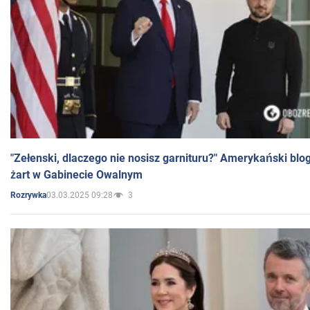
"Zełenski, dlaczego nie nosisz garnituru?" Amerykański blo
żart w Gabinecie Owalnym
03.03.2025 09:28
3
Rozrywka