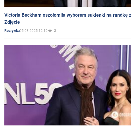
Victoria Beckham oszołomiła wyborem sukienki na randkę
Zdjęcie
05.03.2025 12:19
3
Rozrywka