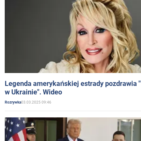
Legenda amerykańskiej estrady pozdrawia "br
w Ukrainie". Wideo
03.03.2025 09:46
Rozrywka