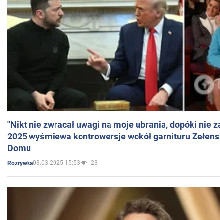
"Nikt nie zwracał uwagi na moje ubrania, dopóki nie z
2025 wyśmiewa kontrowersje wokół garnituru Zełens
Domu
03.03.2025 15:53
23
Rozrywka