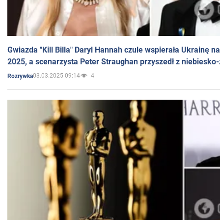
Gwiazda "Kill Billa" Daryl Hannah czule wspierała Ukrainę 
2025, a scenarzysta Peter Straughan przyszedł z niebiesko-
03.03.2025 09:14
4
Rozrywka