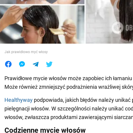
Wojna na Ukrainie
Świat
Jedzenie
Jak prawidłowo myć włosy
Prawidłowe mycie włosów może zapobiec ich łamaniu 
Może również zmniejszyć podrażnienia wrażliwej skór
Healthyway
podpowiada, jakich błędów należy unikać
pielęgnacji włosów. W szczególności należy unikać c
włosów, zwłaszcza produktami zawierającymi siarczan
Codzienne mycie włosów