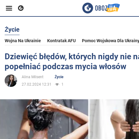
Życie
Biznes
Wojna Na Ukrainie
Kontratak AFU
Pomoc Wojskowa Dla Ukrain
Sport
Dziewięć błędów, których nigdy nie n
popełniać podczas mycia włosów
Rozrywka
Alina Milsent
Życie
27.02.2024 12:31
1
Życie
Polityka
Społeczeństwo