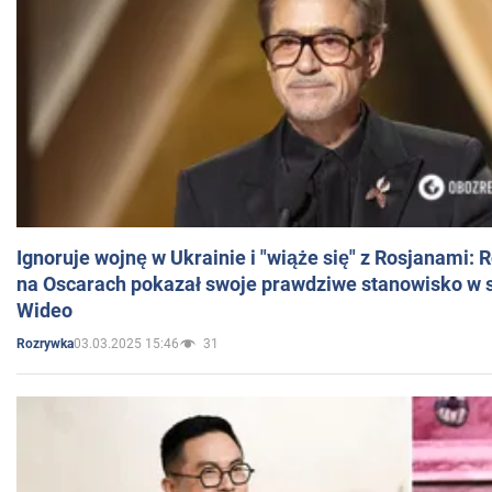
Ignoruje wojnę w Ukrainie i "wiąże się" z Rosjanami: 
na Oscarach pokazał swoje prawdziwe stanowisko w s
Wideo
03.03.2025 15:46
31
Rozrywka