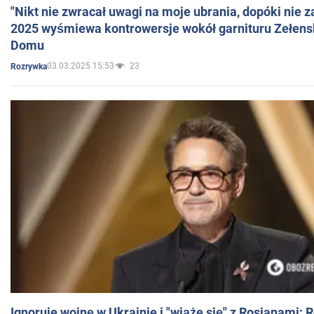
"Nikt nie zwracał uwagi na moje ubrania, dopóki nie z
2025 wyśmiewa kontrowersje wokół garnituru Zełens
Domu
03.03.2025 15:53
23
Rozrywka
Ignoruje wojnę w Ukrainie i "wiąże się" z Rosjanami: 