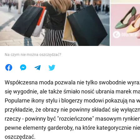
Wojna na Ukrainie
Świat
Jedzenie
Na czym nie można oszczędzać?
Współczesna moda pozwala nie tylko swobodnie wyraża
się wygodnie, ale także śmiało nosić ubrania marek 
Popularne ikony stylu i blogerzy modowi pokazują na
przykładzie, że obrazy nie powinny składać się wyłącz
rzeczy - powinny być "rozcieńczone" masowym rynkiem.
pewne elementy garderoby, na które kategorycznie nie
oszczędzać.