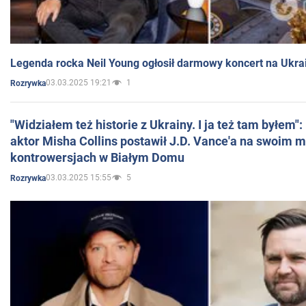
Legenda rocka Neil Young ogłosił darmowy koncert na Ukra
03.03.2025 19:21
1
Rozrywka
"Widziałem też historie z Ukrainy. I ja też tam byłem"
aktor Misha Collins postawił J.D. Vance'a na swoim m
kontrowersjach w Białym Domu
03.03.2025 15:55
5
Rozrywka