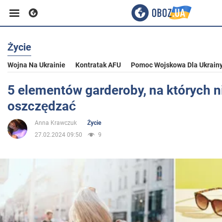
Życie
Biznes
Wojna Na Ukrainie
Kontratak AFU
Pomoc Wojskowa Dla Ukrain
Sport
5 elementów garderoby, na których 
oszczędzać
Rozrywka
Anna Krawczuk
Życie
27.02.2024 09:50
9
Życie
Polityka
Społeczeństwo