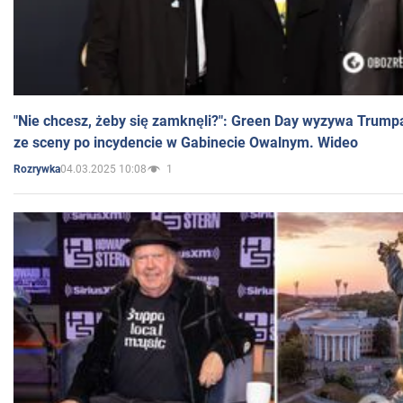
"Nie chcesz, żeby się zamknęli?": Green Day wyzywa Trump
ze sceny po incydencie w Gabinecie Owalnym. Wideo
04.03.2025 10:08
1
Rozrywka