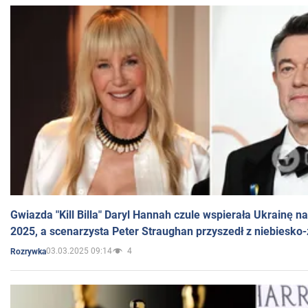
Gwiazda "Kill Billa" Daryl Hannah czule wspierała Ukrainę 
2025, a scenarzysta Peter Straughan przyszedł z niebiesko-
03.03.2025 09:14
4
Rozrywka