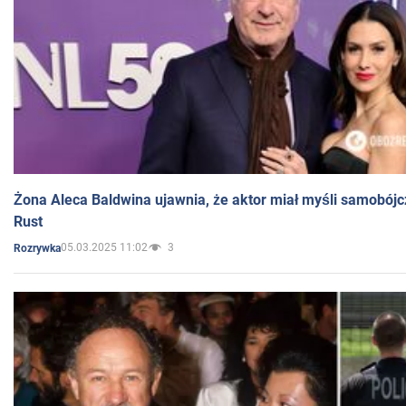
Żona Aleca Baldwina ujawnia, że aktor miał myśli samobójc
Rust
05.03.2025 11:02
3
Rozrywka