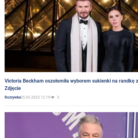
Victoria Beckham oszołomiła wyborem sukienki na randkę
Zdjęcie
05.03.2025 12:19
3
Rozrywka