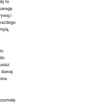
dy to
j uwagę
rywaj i
 każdego
 mylą.
to
 do
usisz
e dawaj
 ona.
ozumiały