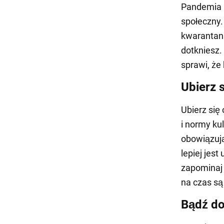
Pandemia 
społeczny.
kwarantann
dotkniesz.
sprawi, że 
Ubierz 
Ubierz się
i normy ku
obowiązują
lepiej jest
zapominaj t
na czas są
Bądź d