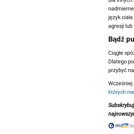
nadmierneg
język ciał
agresji lub 
Bądź pu
Ciągłe spó
Dlatego po
przybyć na
Wcześniej
których n
Subskrybuj
najnowszy
/
Ży