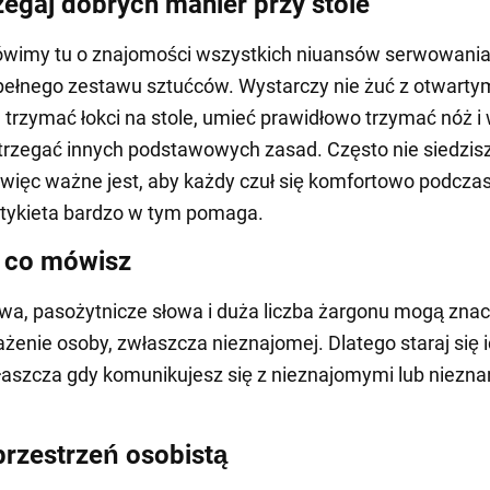
zegaj dobrych manier przy stole
ówimy tu o znajomości wszystkich niuansów serwowania
ełnego zestawu sztućców. Wystarczy nie żuć z otwarty
e trzymać łokci na stole, umieć prawidłowo trzymać nóż i
trzegać innych podstawowych zasad. Często nie siedzisz
 więc ważne jest, aby każdy czuł się komfortowo podcza
Etykieta bardzo w tym pomaga.
 co mówisz
wa, pasożytnicze słowa i duża liczba żargonu mogą znac
żenie osoby, zwłaszcza nieznajomej. Dlatego staraj się 
łaszcza gdy komunikujesz się z nieznajomymi lub niezn
przestrzeń osobistą