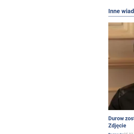
Inne wia
Durow zost
Zdjęcie