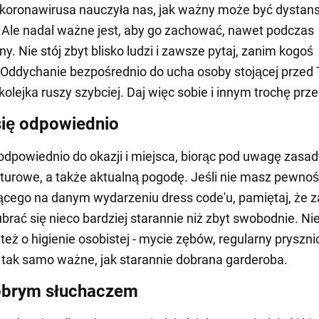
koronawirusa nauczyła nas, jak ważny może być dystan
 Ale nadal ważne jest, aby go zachować, nawet podczas
y. Nie stój zbyt blisko ludzi i zawsze pytaj, zanim kogoś
 Oddychanie bezpośrednio do ucha osoby stojącej przed 
kolejka ruszy szybciej. Daj więc sobie i innym trochę prze
się odpowiednio
 odpowiednio do okazji i miejsca, biorąc pod uwagę zasad
lturowe, a także aktualną pogodę. Jeśli nie masz pewnoś
cego na danym wydarzeniu dress code'u, pamiętaj, że 
 ubrać się nieco bardziej starannie niż zbyt swobodnie. Ni
eż o higienie osobistej - mycie zębów, regularny prysznic
 tak samo ważne, jak starannie dobrana garderoba.
obrym słuchaczem