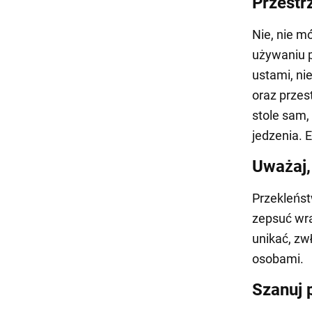
Przestr
Nie, nie m
używaniu p
ustami, ni
oraz przes
stole sam,
jedzenia. 
Uważaj,
Przekleńst
zepsuć wra
unikać, zw
osobami.
Szanuj 