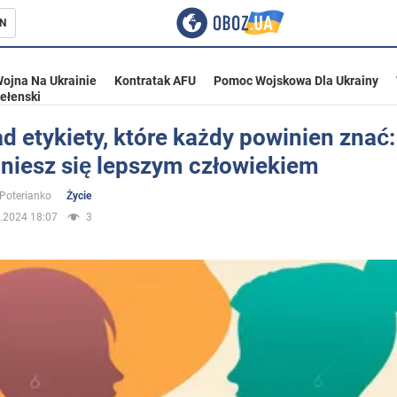
N
ojna Na Ukrainie
Kontratak AFU
Pomoc Wojskowa Dla Ukrainy
ełenski
d etykiety, które każdy powinien znać:
aniesz się lepszym człowiekiem
ka
 Poterianko
Życie
.2024 18:07
3
eństwo
a Ukrainie