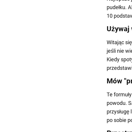
pudełku. A
10 podsta
Używaj 
Witając si
jeśli nie 
Kiedy spot
przedstawi
Mów "pr
Te formuły
powodu. Są
przysługę 
po sobie p