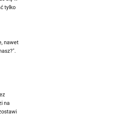
ć tylko
e, nawet
masz?".
bez
zi na
ozostawi