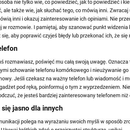
soba nie tylko wie, co powiedzieć, jak to powiedzieć i kie
, ale także wie, jak słuchać tego, co mówią inni. Zwraca
ówią inni i okazuj zainteresowanie ich opiniami. Nie prze
j w rozmowie. I pamiętaj, aby szanować punkt widzenia
z się, aby poprawić czyjeś błędy lub przekonać ich, że się
elefon
mś rozmawiasz, poświęć mu całą swoją uwagę. Oznacza 
nymi schowanie telefonu komórkowego i nieużywanie go
owy. Jeśli czekasz na ważny telefon lub wiadomość i m
gadżet pod ręką, poinformuj o tym z wyprzedzeniem. Ni
 odczuć, że jesteś bardziej zainteresowany telefonem niż
 się jasno dla innych
unikacji polega na wyrażaniu swoich myśli w sposób zr
 Używaj krótkich zdań o przejrzystej strukturze, unikaj