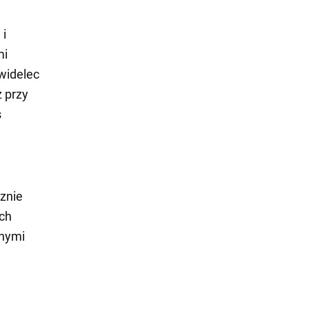
 i
mi
 widelec
 przy
s
znie
ich
anymi