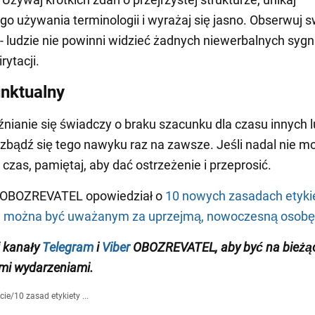
o używania terminologii i wyrażaj się jasno. Obserwuj s
a - ludzie nie powinni widzieć żadnych niewerbalnych syg
irytacji.
nktualny
źnianie się świadczy o braku szacunku dla czasu innych l
zbądź się tego nawyku raz na zawsze. Jeśli nadal nie m
 czas, pamiętaj, aby dać ostrzeżenie i przeprosić.
 OBOZREVATEL opowiedział o
10 nowych zasadach etykie
ie można być uważanym za uprzejmą, nowoczesną osobę
 kanały
Telegram
i
Viber
OBOZREVATEL
,
aby być na bieżą
mi wydarzeniami
.
cie
/
10 zasad etykiety ...