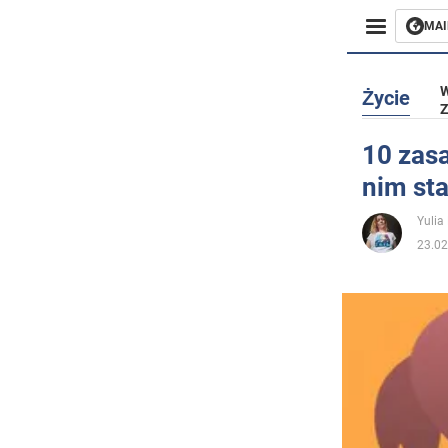
MAI
Biznes
W
Życie
Z
Sport
10 zasa
nim st
Rozryw
Yulia
Życie
23.02
Polityka
Społecz
Wojna n
Świat