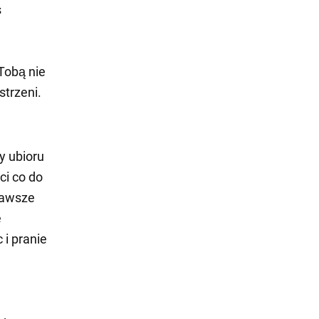
s
Tobą nie
strzeni.
y ubioru
ci co do
zawsze
e
 i pranie