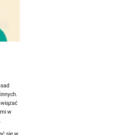
asad
 innych.
nawiązać
ymi w
.
ać się w