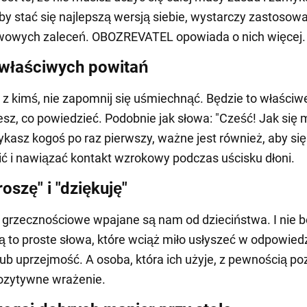
by stać się najlepszą wersją siebie, wystarczy zastosowa
wowych zaleceń. OBOZREVATEL opowiada o nich więcej.
właściwych powitań
ę z kimś, nie zapomnij się uśmiechnąć. Będzie to właściw
wiesz, co powiedzieć. Podobnie jak słowa: "Cześć! Jak się 
ykasz kogoś po raz pierwszy, ważne jest również, aby się
ć i nawiązać kontakt wzrokowy podczas uścisku dłoni.
oszę" i "dziękuję"
 grzecznościowe wpajane są nam od dzieciństwa. I nie 
 to proste słowa, które wciąż miło usłyszeć w odpowied
lub uprzejmość. A osoba, która ich użyje, z pewnością p
ozytywne wrażenie.