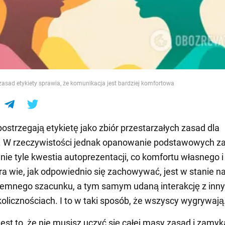
e
zasad etykiety sprawia, że komunikacja jest bardziej komfortowa
postrzegają etykietę jako zbiór przestarzałych zasad dla
 W rzeczywistości jednak opanowanie podstawowych z
 nie tyle kwestia autoprezentacji, co komfortu własnego i
ra wie, jak odpowiednio się zachowywać, jest w stanie 
jemnego szacunku, a tym samym udaną interakcję z inn
olicznościach. I to w taki sposób, że wszyscy wygrywają
jest to, że nie musisz uczyć się całej masy zasad i zamyk