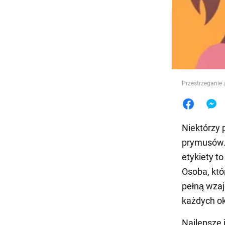
Jedzeni
Przestrzeganie 
Niektórzy 
prymusów.
etykiety to
Osoba, któ
pełną wza
każdych ok
Najlepsze 