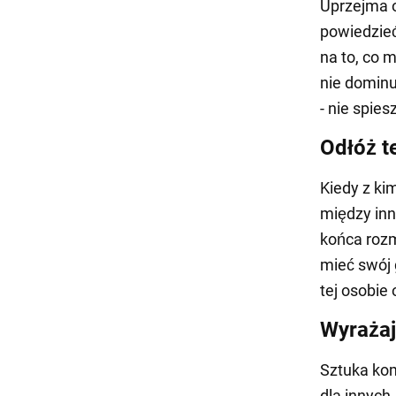
Uprzejma o
powiedzieć
na to, co m
nie dominu
- nie spies
Odłóż t
Kiedy z ki
między in
końca rozm
mieć swój 
tej osobie
Wyrażaj
Sztuka kom
dla innych.