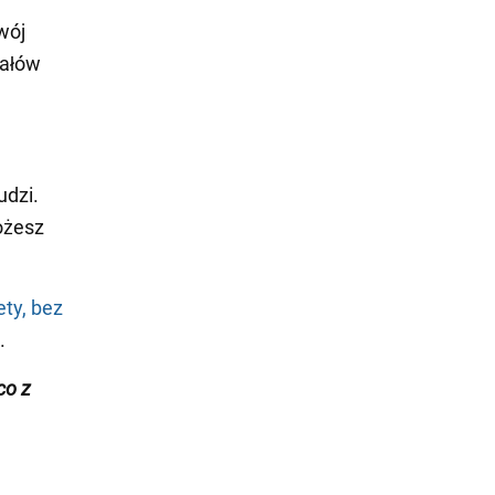
wój
nałów
udzi.
ożesz
ty, bez
.
co z