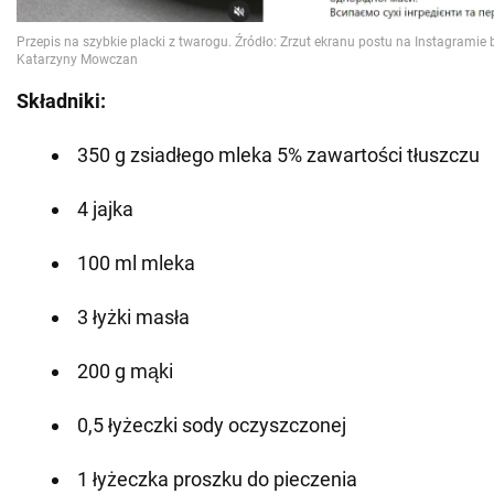
Składniki:
350 g zsiadłego mleka 5% zawartości tłuszczu
4 jajka
100 ml mleka
3 łyżki masła
200 g mąki
0,5 łyżeczki sody oczyszczonej
1 łyżeczka proszku do pieczenia