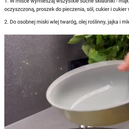
1. W misce wymieszaj wszystkie suche składniki - mąk
oczyszczoną, proszek do pieczenia, sól, cukier i cukier
2. Do osobnej miski wlej twaróg, olej roślinny, jajka i ml