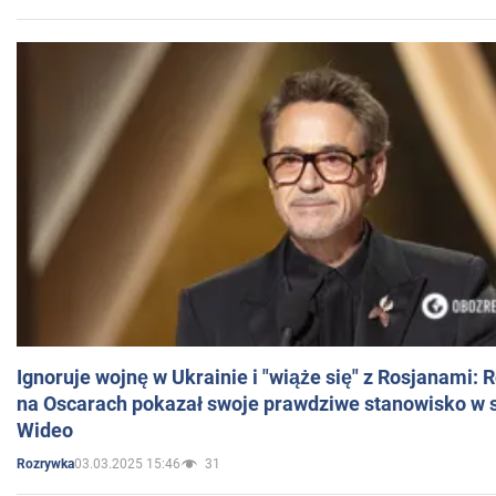
Ignoruje wojnę w Ukrainie i "wiąże się" z Rosjanami: 
na Oscarach pokazał swoje prawdziwe stanowisko w s
Wideo
03.03.2025 15:46
31
Rozrywka