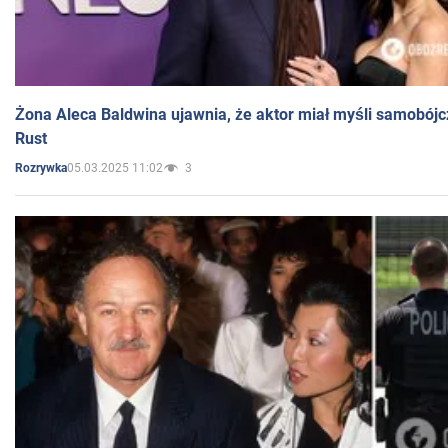
Żona Aleca Baldwina ujawnia, że aktor miał myśli samobójc
Rust
05.03.2025 11:02
3
Rozrywka