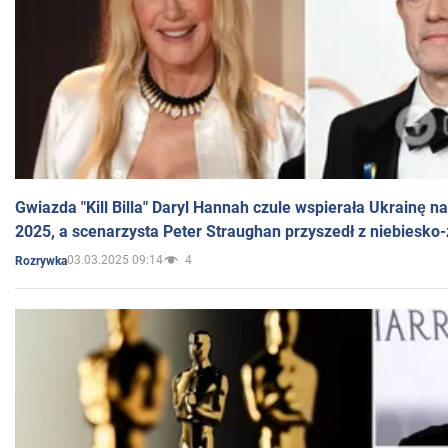
Gwiazda "Kill Billa" Daryl Hannah czule wspierała Ukrainę 
2025, a scenarzysta Peter Straughan przyszedł z niebiesko-
03.03.2025 09:14
4
Rozrywka