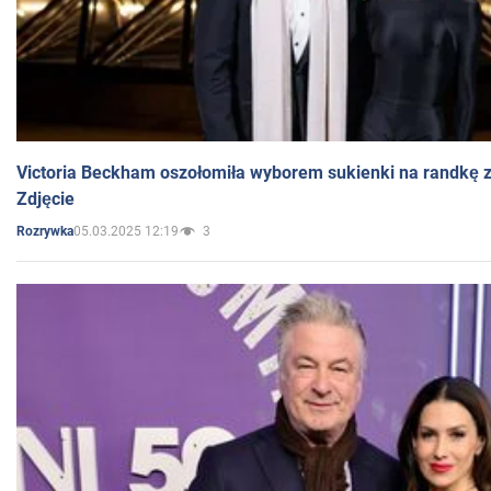
Victoria Beckham oszołomiła wyborem sukienki na randkę
Zdjęcie
05.03.2025 12:19
3
Rozrywka