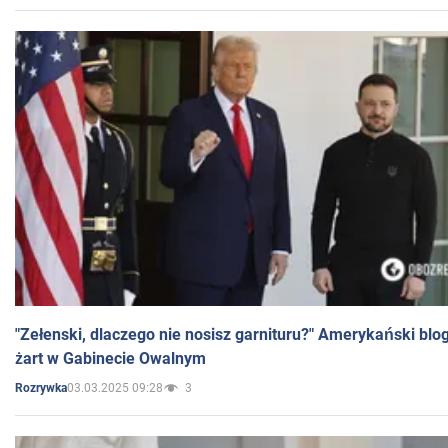
"Zełenski, dlaczego nie nosisz garnituru?" Amerykański blo
żart w Gabinecie Owalnym
03.03.2025 09:28
3
Rozrywka