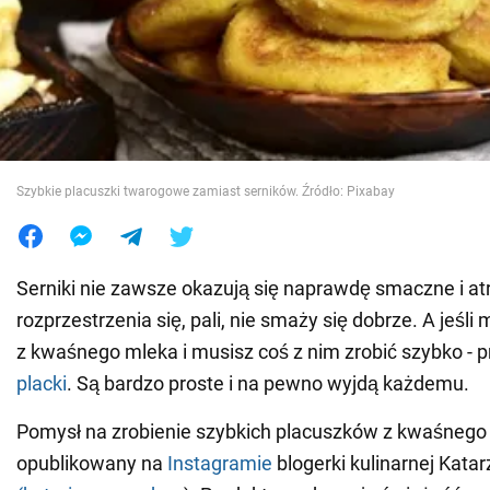
Wojna na Ukrainie
Świat
Jedzenie
Szybkie placuszki twarogowe zamiast serników. Źródło: Pixabay
Serniki nie zawsze okazują się naprawdę smaczne i atr
rozprzestrzenia się, pali, nie smaży się dobrze. A jeśl
z kwaśnego mleka i musisz coś z nim zrobić szybko - p
placki
. Są bardzo proste i na pewno wyjdą każdemu.
Pomysł na zrobienie szybkich placuszków z kwaśnego
opublikowany na
Instagramie
blogerki kulinarnej Kat