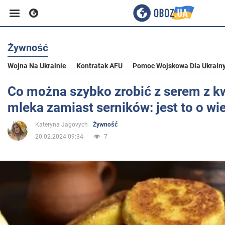
Żywność
Biznes
Wojna Na Ukrainie
Kontratak AFU
Pomoc Wojskowa Dla Ukrain
Sport
Co można szybko zrobić z serem z 
mleka zamiast serników: jest to o wi
Rozrywka
Kateryna Jagovych
Żywność
20.02.2024 09:34
7
Życie
Polityka
Społeczeństwo