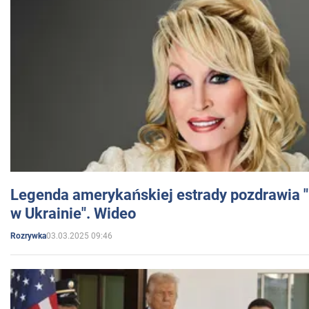
Legenda amerykańskiej estrady pozdrawia "br
w Ukrainie". Wideo
03.03.2025 09:46
Rozrywka