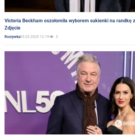
Victoria Beckham oszołomiła wyborem sukienki na randkę
Zdjęcie
05.03.2025 12:19
3
Rozrywka