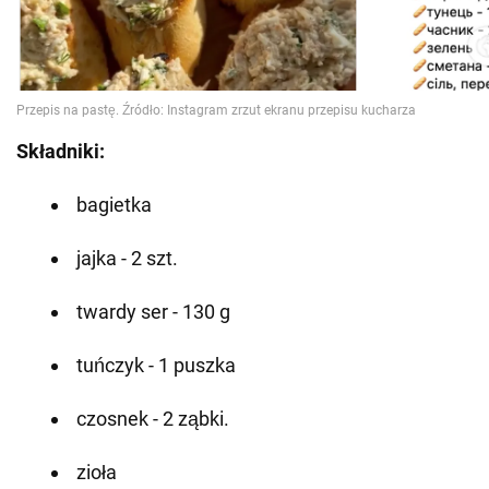
Składniki:
bagietka
jajka - 2 szt.
twardy ser - 130 g
tuńczyk - 1 puszka
czosnek - 2 ząbki.
zioła