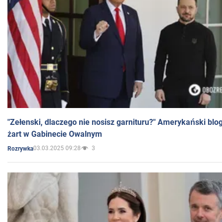
"Zełenski, dlaczego nie nosisz garnituru?" Amerykański blo
żart w Gabinecie Owalnym
03.03.2025 09:28
3
Rozrywka