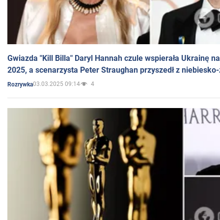
Gwiazda "Kill Billa" Daryl Hannah czule wspierała Ukrainę 
2025, a scenarzysta Peter Straughan przyszedł z niebiesko-
03.03.2025 09:14
4
Rozrywka