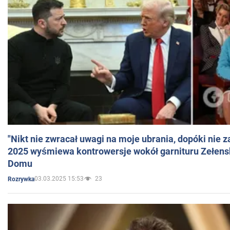
"Nikt nie zwracał uwagi na moje ubrania, dopóki nie z
2025 wyśmiewa kontrowersje wokół garnituru Zełens
Domu
03.03.2025 15:53
23
Rozrywka