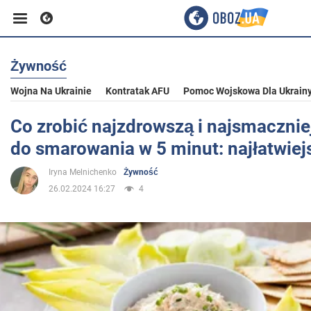
Żywność
Biznes
Wojna Na Ukrainie
Kontratak AFU
Pomoc Wojskowa Dla Ukrain
Sport
Co zrobić najzdrowszą i najsmacznie
do smarowania w 5 minut: najłatwiej
Rozrywka
Iryna Melnichenko
Żywność
26.02.2024 16:27
4
Życie
Polityka
Społeczeństwo