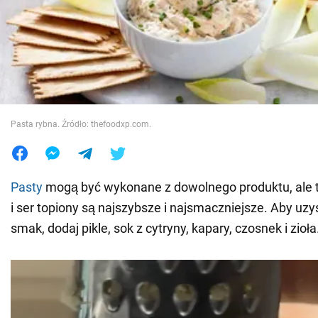
Wojna na Ukrainie
Świat
Jedzenie
Pasta rybna. Źródło: thefoodxp.com.
Pasty
mogą być wykonane z dowolnego produktu, ale t
i ser topiony są najszybsze i najsmaczniejsze. Aby uz
smak, dodaj pikle, sok z cytryny, kapary, czosnek i zioła