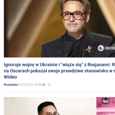
Ignoruje wojnę w Ukrainie i "wiąże się" z Rosjanami: 
na Oscarach pokazał swoje prawdziwe stanowisko w s
Wideo
03.03.2025 15:46
31
Rozrywka