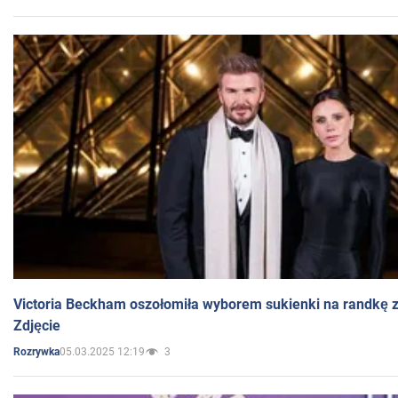
Victoria Beckham oszołomiła wyborem sukienki na randkę
Zdjęcie
05.03.2025 12:19
3
Rozrywka