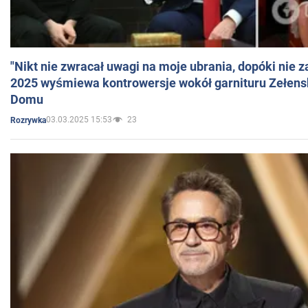
"Nikt nie zwracał uwagi na moje ubrania, dopóki nie z
2025 wyśmiewa kontrowersje wokół garnituru Zełens
Domu
03.03.2025 15:53
23
Rozrywka