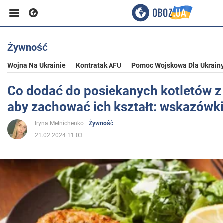
Żywność
Biznes
Wojna Na Ukrainie
Kontratak AFU
Pomoc Wojskowa Dla Ukrain
Sport
Co dodać do posiekanych kotletów z
aby zachować ich kształt: wskazówki 
Rozrywka
Iryna Melnichenko
Żywność
21.02.2024 11:03
Życie
Polityka
Społeczeństwo