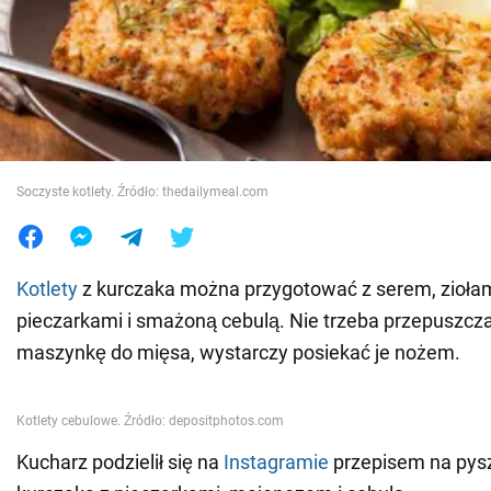
Wojna na Ukrainie
Świat
Jedzenie
Soczyste kotlety. Źródło: thedailymeal.com
Kotlety
z kurczaka można przygotować z serem, ziołam
pieczarkami i smażoną cebulą. Nie trzeba przepuszcza
maszynkę do mięsa, wystarczy posiekać je nożem.
Kucharz podzielił się na
Instagramie
przepisem na pysz