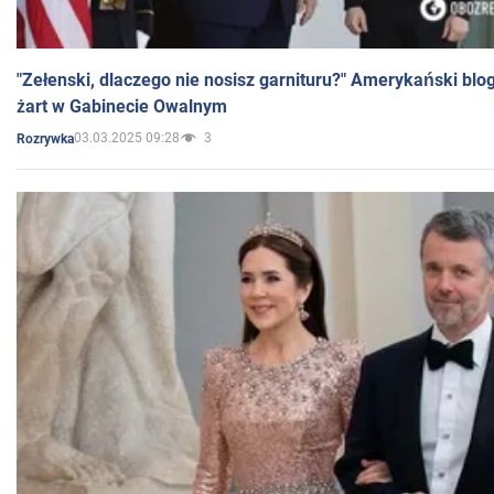
"Zełenski, dlaczego nie nosisz garnituru?" Amerykański blo
żart w Gabinecie Owalnym
03.03.2025 09:28
3
Rozrywka