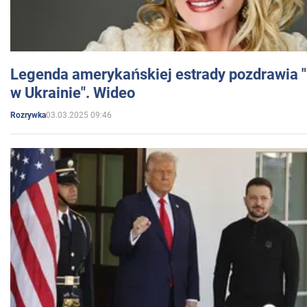
Legenda amerykańskiej estrady pozdrawia "br
w Ukrainie". Wideo
03.03.2025 09:46
Rozrywka