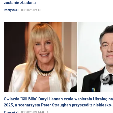
zostanie zbadana
03.03.2025 09:16
Rozrywka
Gwiazda "Kill Billa" Daryl Hannah czule wspierała Ukrainę 
2025, a scenarzysta Peter Straughan przyszedł z niebiesko-
03.03.2025 09:14
4
Rozrywka