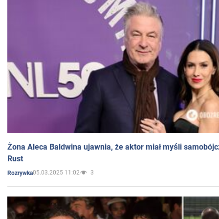
Żona Aleca Baldwina ujawnia, że aktor miał myśli samobójc
Rust
05.03.2025 11:02
3
Rozrywka