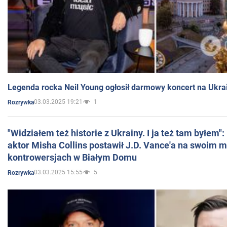
Legenda rocka Neil Young ogłosił darmowy koncert na Ukra
03.03.2025 19:21
1
Rozrywka
"Widziałem też historie z Ukrainy. I ja też tam byłem"
aktor Misha Collins postawił J.D. Vance'a na swoim m
kontrowersjach w Białym Domu
03.03.2025 15:55
5
Rozrywka