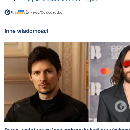
/
Żywność
/
Co dodać do...
Inne wiadomości
Durow został zauważony podczas kolacji przy świeca