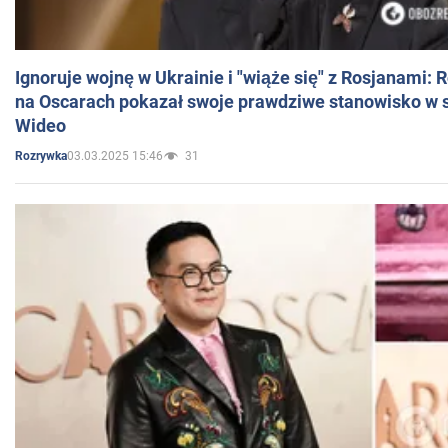
Ignoruje wojnę w Ukrainie i "wiąże się" z Rosjanami: 
na Oscarach pokazał swoje prawdziwe stanowisko w s
Wideo
03.03.2025 15:46
31
Rozrywka