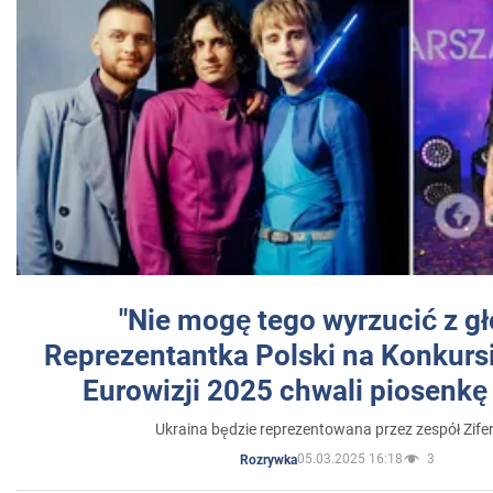
"Nie mogę tego wyrzucić z gł
Reprezentantka Polski na Konkurs
Eurowizji 2025 chwali piosenkę
Ukraina będzie reprezentowana przez zespół Zifer
05.03.2025 16:18
3
Rozrywka