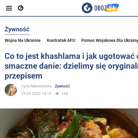
Żywność
Biznes
Wojna Na Ukrainie
Kontratak AFU
Pomoc Wojskowa Dla Ukrain
Sport
Co to jest khashlama i jak ugotować o
smaczne danie: dzielimy się orygina
Rozrywka
przepisem
Iryna Melnichenko
Żywność
Życie
29.09.2023 14:10
166
Polityka
Społeczeństwo