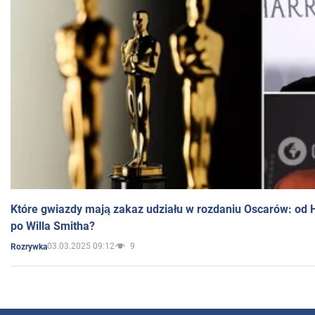
Które gwiazdy mają zakaz udziału w rozdaniu Oscarów: od 
po Willa Smitha?
03.03.2025 09:12
9
Rozrywka