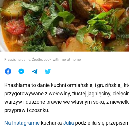
Wojna na Ukrainie
Świat
Jedzenie
Przepis na danie. Źródło: cook_with_me_at_home
Khashlama to danie kuchni ormiańskiej i gruzińskiej, kt
przygotowywane z wołowiny, tłustej jagnięciny, cielęci
warzyw i duszone prawie we własnym soku, z niewielką 
przypraw i czosnku.
Na Instagramie
kucharka
Julia
podzieliła się przepise