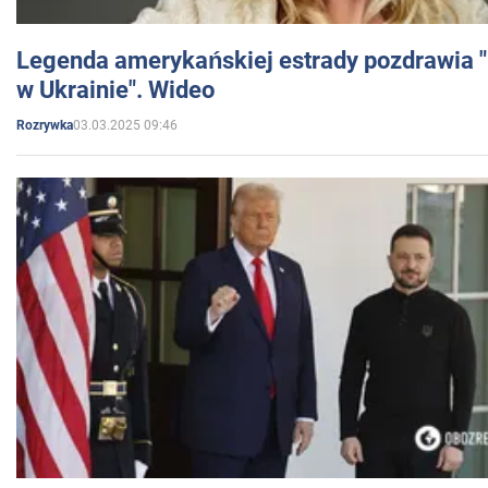
Legenda amerykańskiej estrady pozdrawia "br
w Ukrainie". Wideo
03.03.2025 09:46
Rozrywka