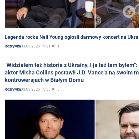
Legenda rocka Neil Young ogłosił darmowy koncert na Ukra
03.03.2025 19:21
1
Rozrywka
"Widziałem też historie z Ukrainy. I ja też tam byłem"
aktor Misha Collins postawił J.D. Vance'a na swoim m
kontrowersjach w Białym Domu
03.03.2025 15:55
5
Rozrywka