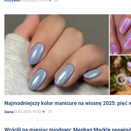
05.03.2025 19:45
36
Rozrywka
Najmodniejszy kolor manicure na wiosnę 2025: pięć
05.03.2025 18:52
10
Dama
Wrócili na miesiąc miodowy: Meghan Markle opowiada