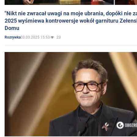
"Nikt nie zwracał uwagi na moje ubrania, dopóki nie z
2025 wyśmiewa kontrowersje wokół garnituru Zełens
Domu
03.03.2025 15:53
23
Rozrywka