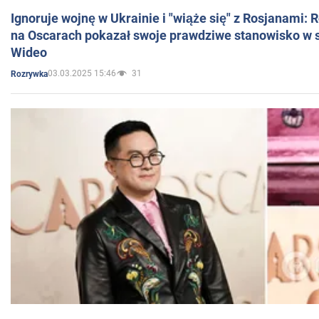
Ignoruje wojnę w Ukrainie i "wiąże się" z Rosjanami: 
na Oscarach pokazał swoje prawdziwe stanowisko w s
Wideo
03.03.2025 15:46
31
Rozrywka