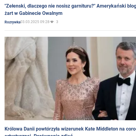
"Zełenski, dlaczego nie nosisz garnituru?" Amerykański blo
żart w Gabinecie Owalnym
03.03.2025 09:28
3
Rozrywka
Królowa Danii powtórzyła wizerunek Kate Middleton na coro