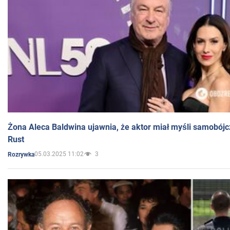
Żona Aleca Baldwina ujawnia, że aktor miał myśli samobójc
Rust
05.03.2025 11:02
3
Rozrywka