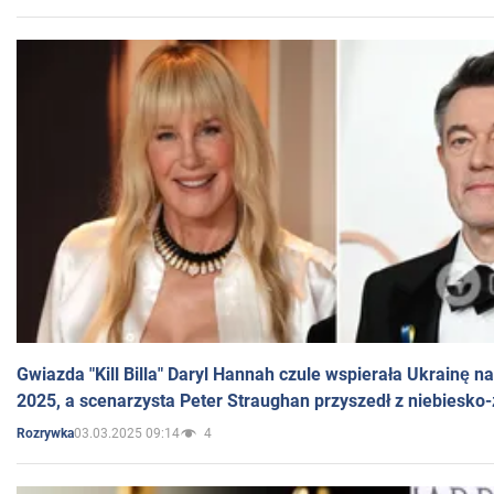
Gwiazda "Kill Billa" Daryl Hannah czule wspierała Ukrainę 
2025, a scenarzysta Peter Straughan przyszedł z niebiesko-
03.03.2025 09:14
4
Rozrywka