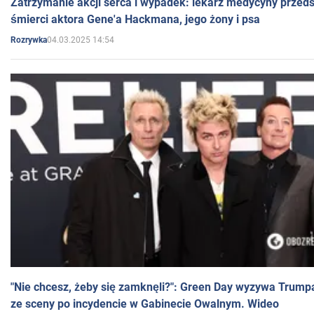
Zatrzymanie akcji serca i wypadek: lekarz medycyny przedst
śmierci aktora Gene'a Hackmana, jego żony i psa
04.03.2025 14:54
Rozrywka
"Nie chcesz, żeby się zamknęli?": Green Day wyzywa Trump
ze sceny po incydencie w Gabinecie Owalnym. Wideo