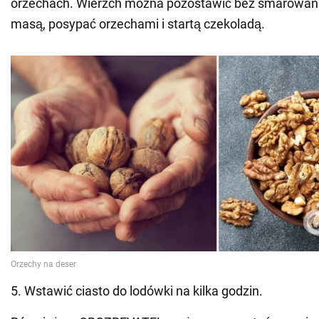
orzechach. Wierzch można pozostawić bez smarowan
masą, posypać orzechami i startą czekoladą.
5. Wstawić ciasto do lodówki na kilka godzin.