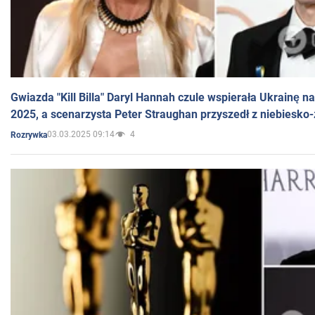
Gwiazda "Kill Billa" Daryl Hannah czule wspierała Ukrainę 
2025, a scenarzysta Peter Straughan przyszedł z niebiesko-
03.03.2025 09:14
4
Rozrywka