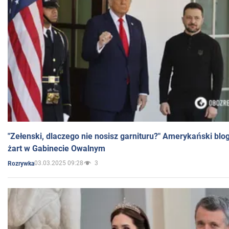
"Zełenski, dlaczego nie nosisz garnituru?" Amerykański blo
żart w Gabinecie Owalnym
03.03.2025 09:28
3
Rozrywka