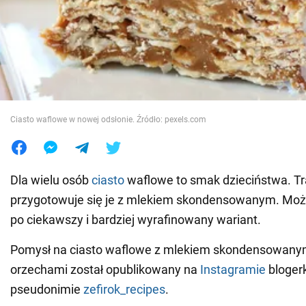
Wojna na Ukrainie
Świat
Jedzenie
Ciasto waflowe w nowej odsłonie. Źródło: pexels.com
Dla wielu osób
ciasto
waflowe to smak dzieciństwa. Tr
przygotowuje się je z mlekiem skondensowanym. Moż
po ciekawszy i bardziej wyrafinowany wariant.
Pomysł na ciasto waflowe z mlekiem skondensowanym,
orzechami został opublikowany na
Instagramie
blogerk
pseudonimie
zefirok_recipes
.