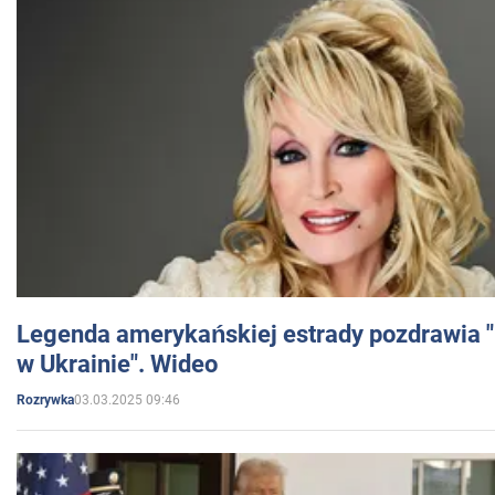
Legenda amerykańskiej estrady pozdrawia "br
w Ukrainie". Wideo
03.03.2025 09:46
Rozrywka