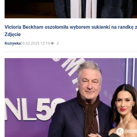
Victoria Beckham oszołomiła wyborem sukienki na randkę
Zdjęcie
05.03.2025 12:19
3
Rozrywka