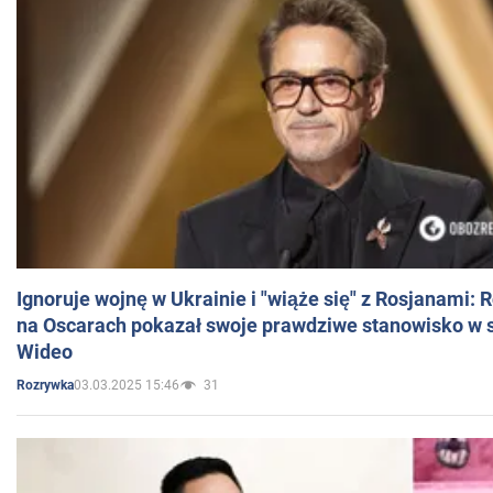
Ignoruje wojnę w Ukrainie i "wiąże się" z Rosjanami: 
na Oscarach pokazał swoje prawdziwe stanowisko w s
Wideo
03.03.2025 15:46
31
Rozrywka