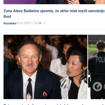
Żona Aleca Baldwina ujawnia, że aktor miał myśli samobójc
Rust
05.03.2025 11:02
3
Rozrywka