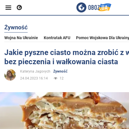
Żywność
Biznes
Wojna Na Ukrainie
Kontratak AFU
Pomoc Wojskowa Dla Ukrain
Sport
Jakie pyszne ciasto można zrobić z w
bez pieczenia i wałkowania ciasta
Rozrywka
Kateryna Jagovych
Żywność
24.04.2023 16:14
12
Życie
Polityka
Społeczeństwo