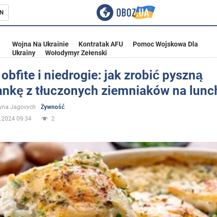
N
Wojna Na Ukrainie
Kontratak AFU
Pomoc Wojskowa Dla
Ukrainy
Wołodymyr Zełenski
obfite i niedrogie: jak zrobić pyszną
ankę z tłuczonych ziemniaków na lunc
ka
yna Jagovych
Żywność
.2024 09:34
2
eństwo
a Ukrainie