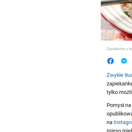
Jedzeni
Zapiekanka z tł
Zwykłe tłu
zapiekankę.
tylko możl
Pomysł na 
opublikowa
na
Instagr
mięso mie