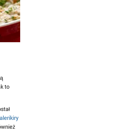
wą
ak to
stał
alerikiry
ównież