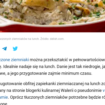
e
uczonych ziemniaków na lunch. Źródło: delish.com.
czone ziemniaki
można przekształcić w pełnowartościo
 Idealnie nadaje się na lunch. Danie jest tak niedrogie, j
iwe, a jego przygotowanie zajmie minimum czasu.
ugotowanie obfitej zapiekanki ziemniaczanej na lunch zo
ny na stronie blogerki kulinarnej Walerii o pseudonimie
v
amie
. Oprócz tłuczonych ziemniaków potrzebne będzie r
lone.