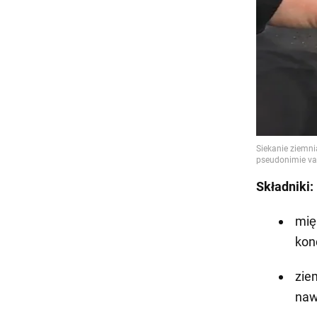
Składniki:
mię
kon
zie
naw