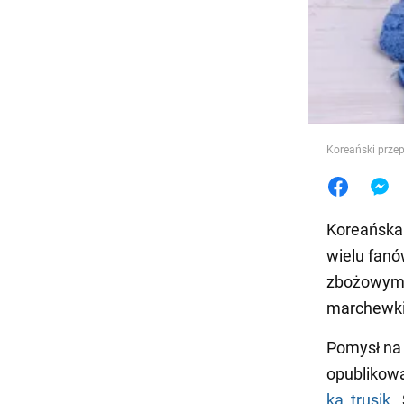
Jedzeni
Koreański prze
Koreańska
wielu fanó
zbożowymi,
marchewki
Pomysł na 
opublikow
ka_trusik .