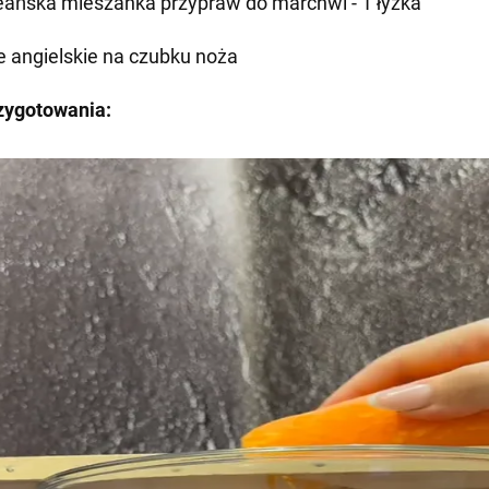
eańska mieszanka przypraw do marchwi - 1 łyżka
le angielskie na czubku noża
zygotowania: