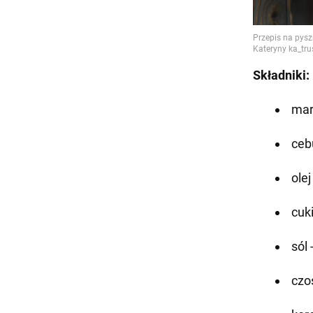
Składniki:
mar
ceb
olej
cuki
sól 
czo