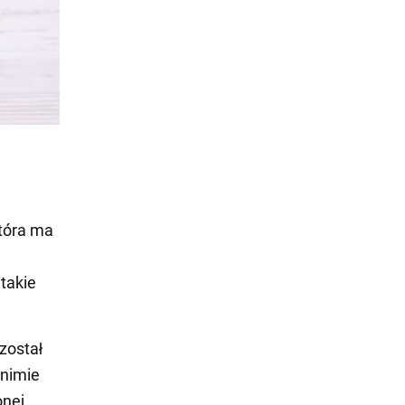
która ma
takie
został
onimie
onej