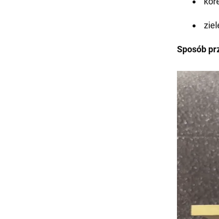
kor
zie
Sposób pr