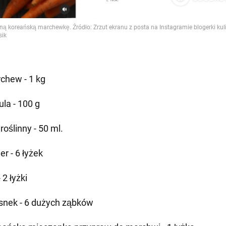
chew - 1 kg
ula - 100 g
 roślinny - 50 ml.
er - 6 łyżek
- 2 łyżki
snek - 6 dużych ząbków