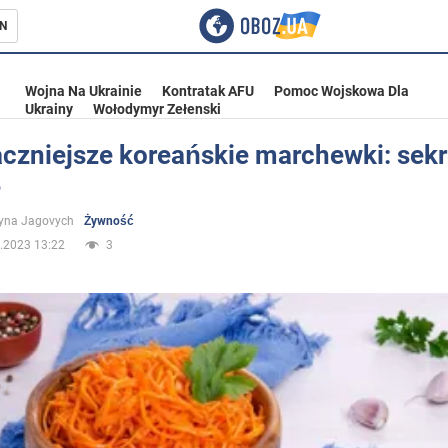
N
Wojna Na Ukrainie
Kontratak AFU
Pomoc Wojskowa Dla
Ukrainy
Wołodymyr Zełenski
czniejsze koreańskie marchewki: sekr
e
ka
yna Jagovych
Żywność
.2023 13:22
3
eństwo
a Ukrainie