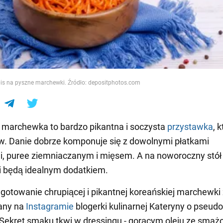
e
pis na pyszne marchewki. Źródło: depositphotos.com
 marchewka to bardzo pikantna i soczysta
przystawka
, 
w. Danie dobrze komponuje się z dowolnymi płatkami
 puree ziemniaczanym i mięsem. A na noworoczny stół 
 będą idealnym dodatkiem.
gotowanie chrupiącej i pikantnej koreańskiej marchewki 
any na
Instagramie
blogerki kulinarnej Kateryny o pseud
Sekret smaku tkwi w dressingu - gorącym oleju ze smaż