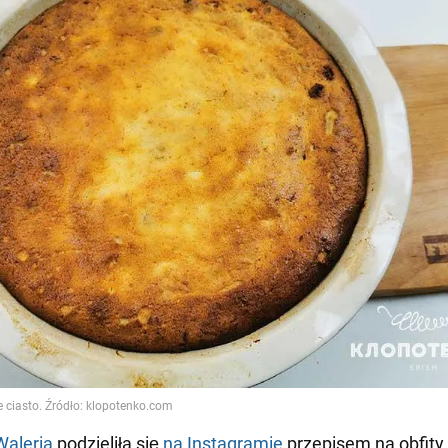
Waleria
podzieliła się
na Instagramie
przepisem na obfity