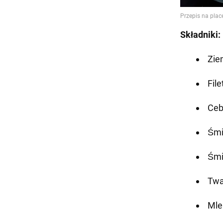
Składniki:
Ziem
File
Cebu
Śmi
Śmi
Twa
Mle