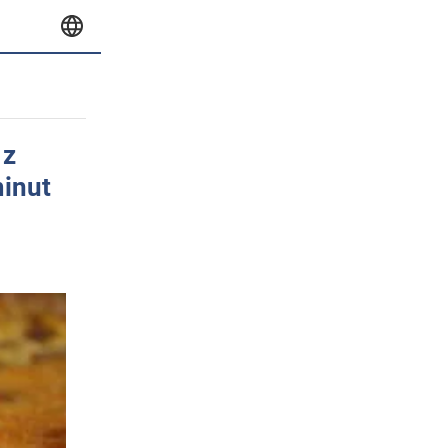
 z
minut