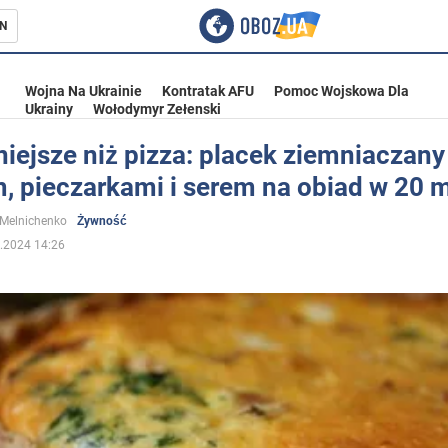
N
Wojna Na Ukrainie
Kontratak AFU
Pomoc Wojskowa Dla
Ukrainy
Wołodymyr Zełenski
ejsze niż pizza: placek ziemniaczany
, pieczarkami i serem na obiad w 20 
ka
 Melnichenko
Żywność
.2024 14:26
eństwo
a Ukrainie