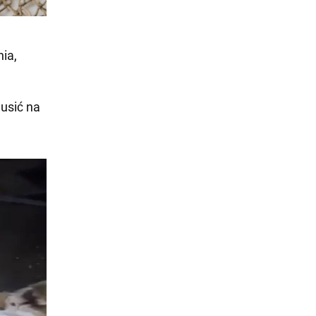
ia,
dusić na