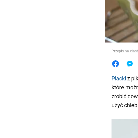
Jedzeni
Przepis na cias
Placki
z pi
które możn
zrobić dow
użyć chleb