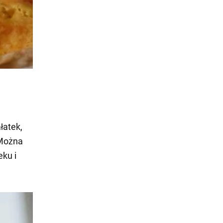
łatek,
 Można
eku i