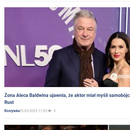
Żona Aleca Baldwina ujawnia, że aktor miał myśli samobójc
Rust
05.03.2025 11:02
3
Rozrywka