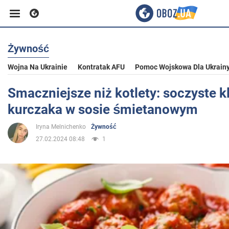
Żywność
Biznes
Wojna Na Ukrainie
Kontratak AFU
Pomoc Wojskowa Dla Ukrain
Sport
Smaczniejsze niż kotlety: soczyste kl
kurczaka w sosie śmietanowym
Rozrywka
Iryna Melnichenko
Żywność
27.02.2024 08:48
1
Życie
Polityka
Społeczeństwo