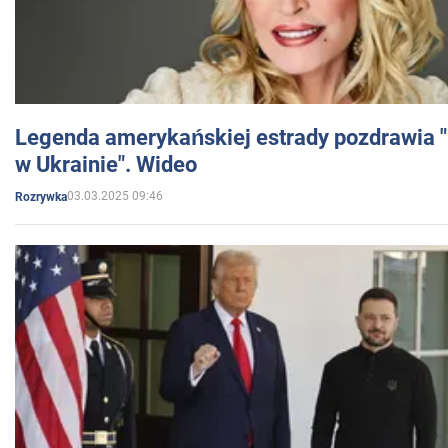
Legenda amerykańskiej estrady pozdrawia "br
w Ukrainie". Wideo
03.03.2025 09:46
Rozrywka