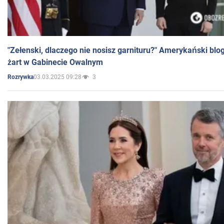
"Zełenski, dlaczego nie nosisz garnituru?" Amerykański blo
żart w Gabinecie Owalnym
03.03.2025 09:28
3
Rozrywka