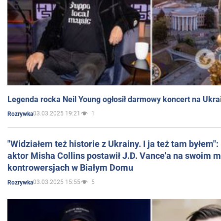
Legenda rocka Neil Young ogłosił darmowy koncert na Ukra
03.03.2025 19:21
1
Rozrywka
"Widziałem też historie z Ukrainy. I ja też tam byłem"
aktor Misha Collins postawił J.D. Vance'a na swoim m
kontrowersjach w Białym Domu
03.03.2025 15:55
5
Rozrywka