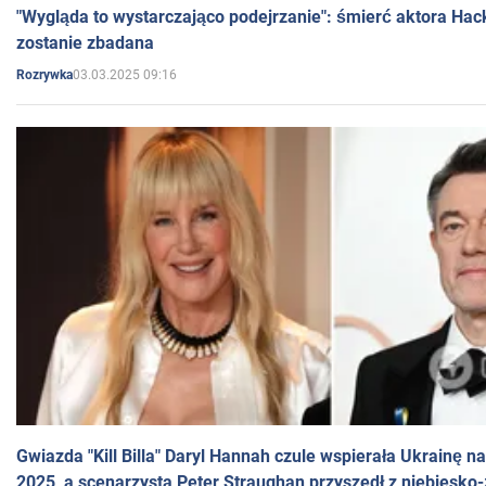
"Wygląda to wystarczająco podejrzanie": śmierć aktora Hac
zostanie zbadana
03.03.2025 09:16
Rozrywka
Gwiazda "Kill Billa" Daryl Hannah czule wspierała Ukrainę 
2025, a scenarzysta Peter Straughan przyszedł z niebiesko-