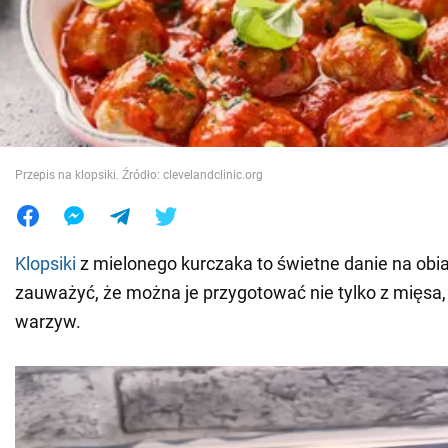
Wojna na Ukrainie
Świat
Jedzenie
Przepis na klopsiki. Źródło: clevelandclinic.org
Klopsiki
z mielonego kurczaka to świetne danie na obiad
zauważyć, że można je przygotować nie tylko z mięsa, a
warzyw.