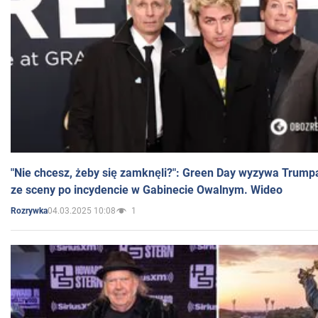
"Nie chcesz, żeby się zamknęli?": Green Day wyzywa Trump
ze sceny po incydencie w Gabinecie Owalnym. Wideo
04.03.2025 10:08
1
Rozrywka