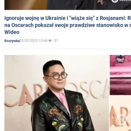
Ignoruje wojnę w Ukrainie i "wiąże się" z Rosjanami: 
na Oscarach pokazał swoje prawdziwe stanowisko w s
Wideo
03.03.2025 15:46
31
Rozrywka