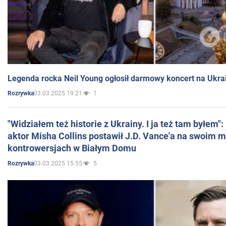
Legenda rocka Neil Young ogłosił darmowy koncert na Ukra
03.03.2025 19:21
1
Rozrywka
"Widziałem też historie z Ukrainy. I ja też tam byłem"
aktor Misha Collins postawił J.D. Vance'a na swoim m
kontrowersjach w Białym Domu
03.03.2025 15:55
5
Rozrywka