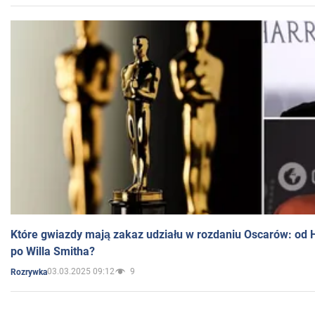
Które gwiazdy mają zakaz udziału w rozdaniu Oscarów: od 
po Willa Smitha?
03.03.2025 09:12
9
Rozrywka