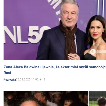
Żona Aleca Baldwina ujawnia, że aktor miał myśli samobójc
Rust
05.03.2025 11:02
3
Rozrywka