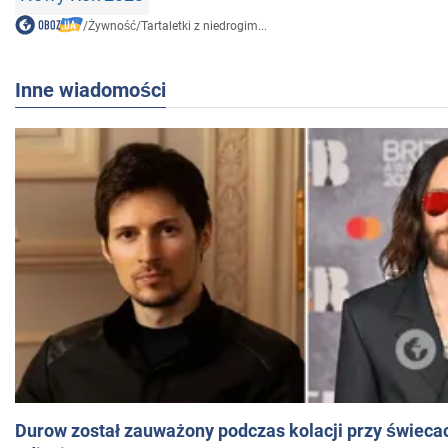
/
Żywność
/
Tartaletki z niedrogim...
Inne wiadomości
Durow został zauważony podczas kolacji przy świeca