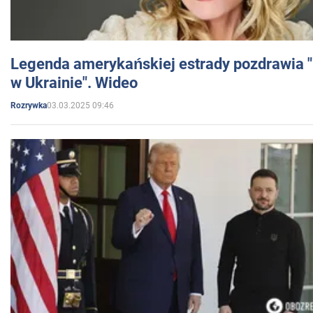
Legenda amerykańskiej estrady pozdrawia "br
w Ukrainie". Wideo
03.03.2025 09:46
Rozrywka