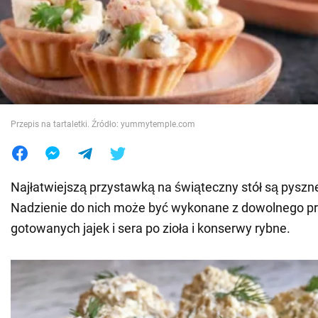
Wojna na Ukrainie
Świat
Jedzenie
Przepis na tartaletki. Źródło: yummytemple.com
Najłatwiejszą przystawką na świąteczny stół są pysz
Nadzienie do nich może być wykonane z dowolnego pr
gotowanych jajek i sera po zioła i konserwy rybne.