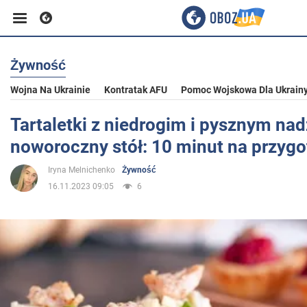
Żywność
Biznes
Wojna Na Ukrainie
Kontratak AFU
Pomoc Wojskowa Dla Ukrain
Sport
Tartaletki z niedrogim i pysznym na
noworoczny stół: 10 minut na przyg
Rozrywka
Iryna Melnichenko
Żywność
16.11.2023 09:05
6
Życie
Polityka
Społeczeństwo