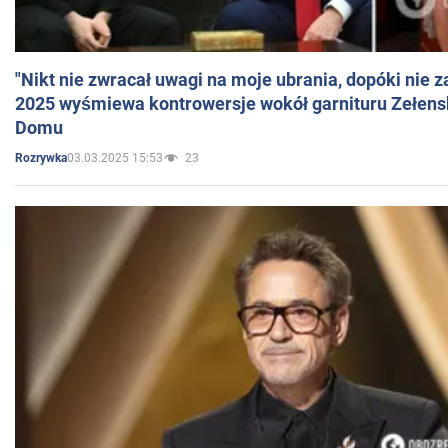
"Nikt nie zwracał uwagi na moje ubrania, dopóki nie z
2025 wyśmiewa kontrowersje wokół garnituru Zełens
Domu
03.03.2025 15:53
23
Rozrywka