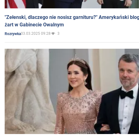
"Zełenski, dlaczego nie nosisz garnituru?" Amerykański blo
żart w Gabinecie Owalnym
03.03.2025 09:28
3
Rozrywka