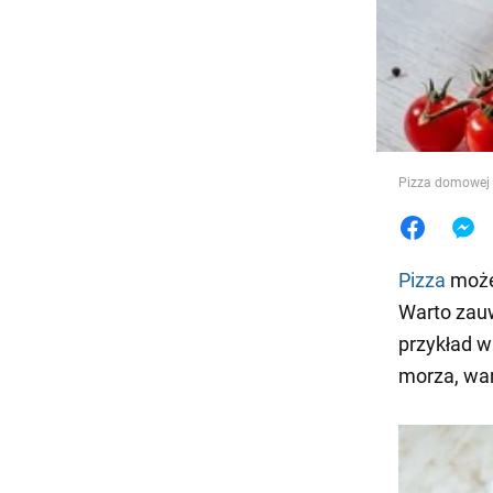
Jedzeni
Pizza domowej r
Pizza
może 
Warto zauw
przykład 
morza, war