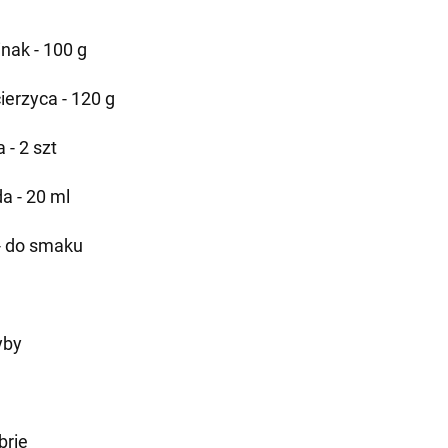
inak - 100 g
ierzyca - 120 g
a - 2 szt
a - 20 ml
 - do smaku
yby
brie