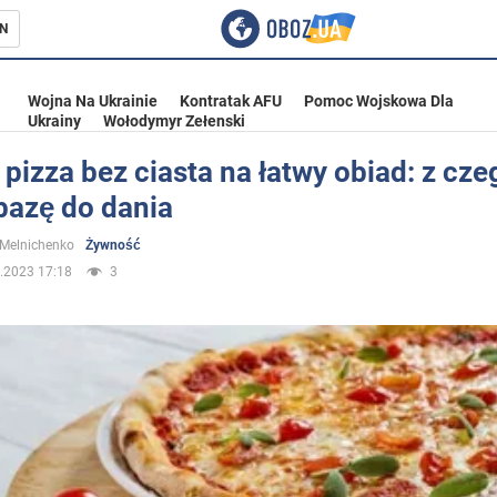
N
Wojna Na Ukrainie
Kontratak AFU
Pomoc Wojskowa Dla
Ukrainy
Wołodymyr Zełenski
pizza bez ciasta na łatwy obiad: z cze
bazę do dania
ka
 Melnichenko
Żywność
.2023 17:18
3
eństwo
a Ukrainie