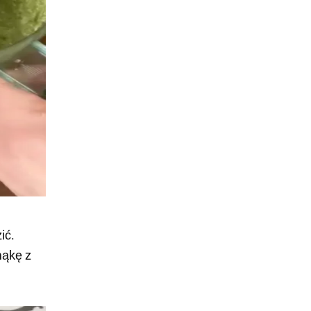
ić.
mąkę z