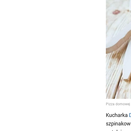
Kucharka
szpinakową