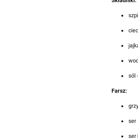
Składniki:
szp
ciec
jajk
wod
sól
Farsz:
grz
ser
ser 