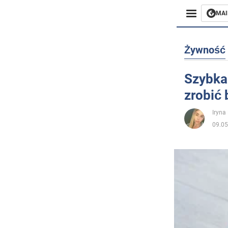
MAI
Biznes
Żywność
Sport
Szybka 
zrobić 
Rozryw
Iryna
Życie
09.05
Polityka
Społecz
Wojna n
Świat