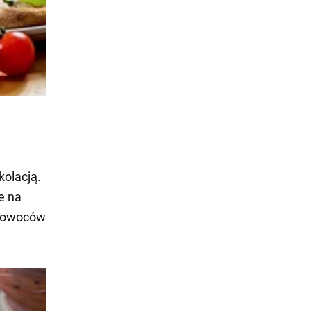
kolacją.
e na
ć owoców