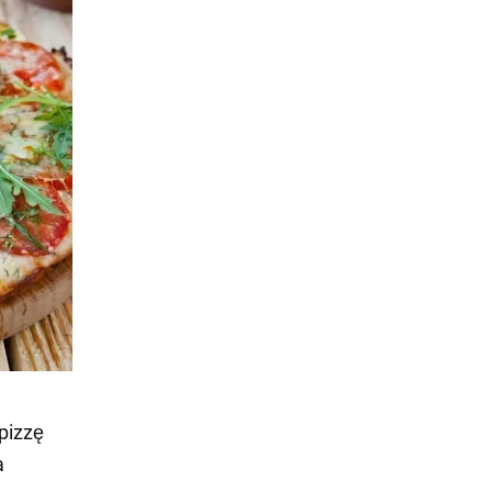
pizzę
a