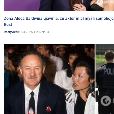
Żona Aleca Baldwina ujawnia, że aktor miał myśli samobójc
Rust
05.03.2025 11:02
3
Rozrywka