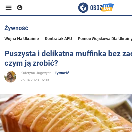
Żywność
Biznes
Wojna Na Ukrainie
Kontratak AFU
Pomoc Wojskowa Dla Ukrain
Sport
Puszysta i delikatna muffinka bez za
czym ją zrobić?
Rozrywka
Kateryna Jagovych
Żywność
25.04.2023 16:09
Życie
Polityka
Społeczeństwo