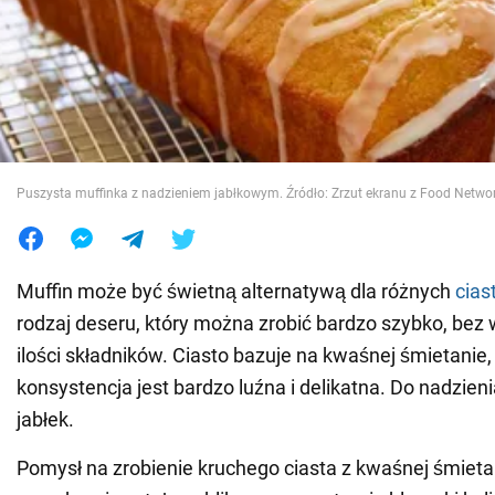
Wojna na Ukrainie
Świat
Jedzenie
Puszysta muffinka z nadzieniem jabłkowym. Źródło: Zrzut ekranu z Food Netwo
Muffin może być świetną alternatywą dla różnych
cias
rodzaj deseru, który można zrobić bardzo szybko, bez w
ilości składników. Ciasto bazuje na kwaśnej śmietanie,
konsystencja jest bardzo luźna i delikatna. Do nadzie
jabłek.
Pomysł na zrobienie kruchego ciasta z kwaśnej śmietan