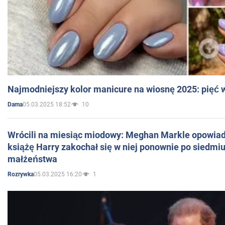
Najmodniejszy kolor manicure na wiosnę 2025: pięć
05.03.2025 18:52
10
Dama
Wrócili na miesiąc miodowy: Meghan Markle opowiada
książę Harry zakochał się w niej ponownie po siedmiu
małżeństwa
05.03.2025 16:20
1
Rozrywka