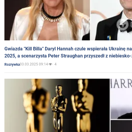
Gwiazda "Kill Billa" Daryl Hannah czule wspierała Ukrainę 
2025, a scenarzysta Peter Straughan przyszedł z niebiesko-
03.03.2025 09:14
4
Rozrywka