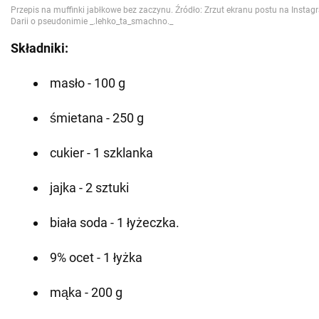
Składniki:
masło - 100 g
śmietana - 250 g
cukier - 1 szklanka
jajka - 2 sztuki
biała soda - 1 łyżeczka.
9% ocet - 1 łyżka
mąka - 200 g