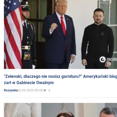
"Zełenski, dlaczego nie nosisz garnituru?" Amerykański blo
żart w Gabinecie Owalnym
03.03.2025 09:28
3
Rozrywka