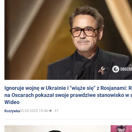
Ignoruje wojnę w Ukrainie i "wiąże się" z Rosjanami: 
na Oscarach pokazał swoje prawdziwe stanowisko w s
Wideo
03.03.2025 15:46
31
Rozrywka