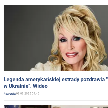
Legenda amerykańskiej estrady pozdrawia "br
w Ukrainie". Wideo
03.03.2025 09:46
Rozrywka