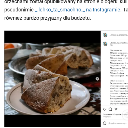
orzechami został opublikowany na stronie blogerki kulin
pseudonimie
_.lehko_ta_smachno._
na Instagramie
. T
również bardzo przyjazny dla budżetu.