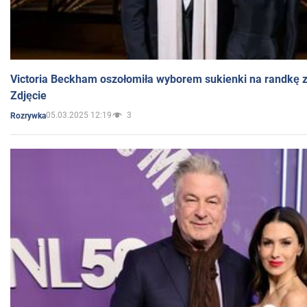
Victoria Beckham oszołomiła wyborem sukienki na randkę
Zdjęcie
05.03.2025 12:19
3
Rozrywka