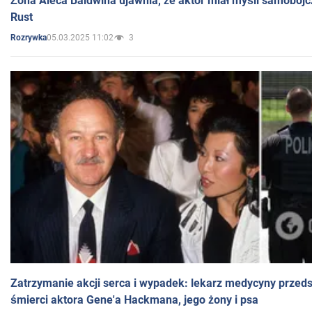
Żona Aleca Baldwina ujawnia, że aktor miał myśli samobójc
Rust
05.03.2025 11:02
3
Rozrywka
Zatrzymanie akcji serca i wypadek: lekarz medycyny przedst
śmierci aktora Gene'a Hackmana, jego żony i psa