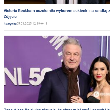
Victoria Beckham oszołomiła wyborem sukienki na randkę
Zdjęcie
05.03.2025 12:19
3
Rozrywka