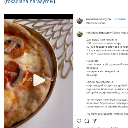
(
roksolana.harasymiv
).