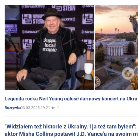
Legenda rocka Neil Young ogłosił darmowy koncert na Ukra
03.03.2025 19:21
1
Rozrywka
"Widziałem też historie z Ukrainy. I ja też tam byłem"
aktor Misha Collins postawił J.D. Vance'a na swoim m