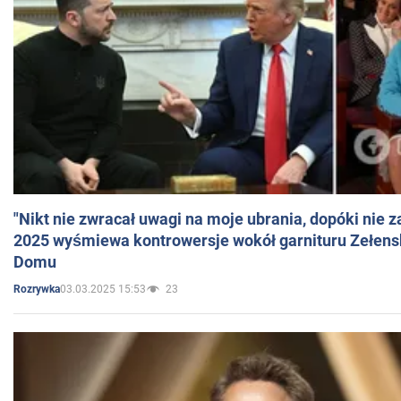
"Nikt nie zwracał uwagi na moje ubrania, dopóki nie z
2025 wyśmiewa kontrowersje wokół garnituru Zełens
Domu
03.03.2025 15:53
23
Rozrywka