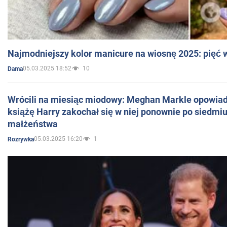
Najmodniejszy kolor manicure na wiosnę 2025: pięć
05.03.2025 18:52
10
Dama
Wrócili na miesiąc miodowy: Meghan Markle opowiada
książę Harry zakochał się w niej ponownie po siedmiu
małżeństwa
05.03.2025 16:20
1
Rozrywka