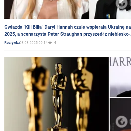
Gwiazda "Kill Billa" Daryl Hannah czule wspierała Ukrainę 
2025, a scenarzysta Peter Straughan przyszedł z niebiesko-
03.03.2025 09:14
4
Rozrywka