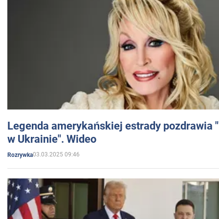
Legenda amerykańskiej estrady pozdrawia "br
w Ukrainie". Wideo
03.03.2025 09:46
Rozrywka