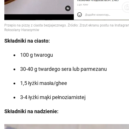
Składniki na ciasto:
100 g twarogu
30-40 g twardego sera lub parmezanu
1,5 łyżki masła/ghee
3-4 łyżki mąki pełnoziarnistej
Składniki na nadzienie: