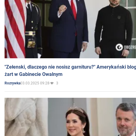
"Zełenski, dlaczego nie nosisz garnituru?" Amerykański blo
żart w Gabinecie Owalnym
03.03.2025 09:28
3
Rozrywka