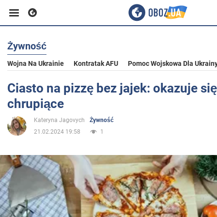
Żywność
Biznes
Wojna Na Ukrainie
Kontratak AFU
Pomoc Wojskowa Dla Ukrain
Sport
Ciasto na pizzę bez jajek: okazuje si
chrupiące
Rozrywka
Kateryna Jagovych
Żywność
21.02.2024 19:58
1
Życie
Polityka
Społeczeństwo