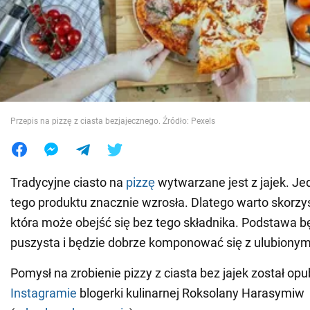
Wojna na Ukrainie
Świat
Jedzenie
Przepis na pizzę z ciasta bezjajecznego. Źródło: Pexels
Tradycyjne ciasto na
pizzę
wytwarzane jest z jajek. Je
tego produktu znacznie wzrosła. Dlatego warto skorzys
która może obejść się bez tego składnika. Podstawa b
puszysta i będzie dobrze komponować się z ulubionym
Pomysł na zrobienie pizzy z ciasta bez jajek został op
Instagramie
blogerki kulinarnej Roksolany Harasymiw