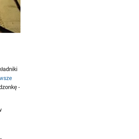
kładniki
rwsze
dzonkę -
w