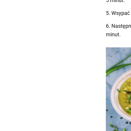
5 minut.
5. Wsypać 
6. Następn
minut.