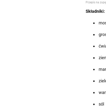
Składniki:
mos
gros
ćwi
ziem
mar
zie
war
sól