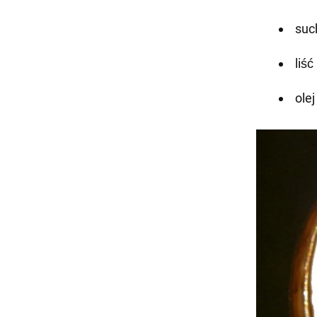
suc
liść
olej