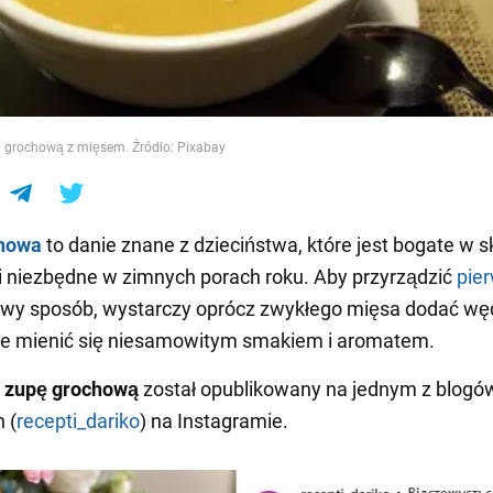
e
ę grochową z mięsem. Źródło: Pixabay
howa
to danie znane z dzieciństwa, które jest bogate w s
 niezbędne w zimnych porach roku. Aby przyrządzić
pie
wy sposób, wystarczy oprócz zwykłego mięsa dodać wę
ie mienić się niesamowitym smakiem i aromatem.
 zupę grochową
został opublikowany na jednym z blogó
 (
recepti_dariko
) na Instagramie.