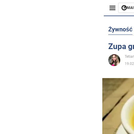
MAI
Biznes
Żywność
Sport
Zupa g
Rozryw
Tetia
19.02
Życie
Polityka
Społecz
Wojna n
Świat