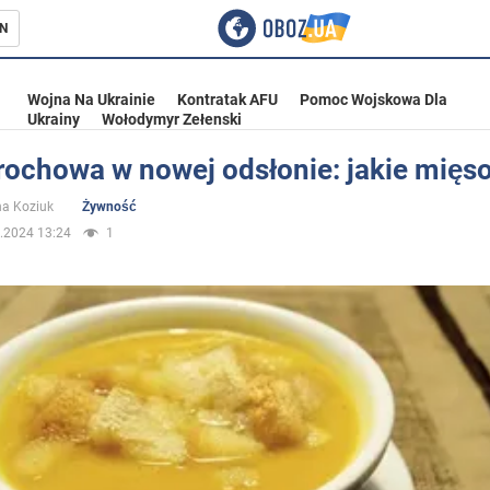
N
Wojna Na Ukrainie
Kontratak AFU
Pomoc Wojskowa Dla
Ukrainy
Wołodymyr Zełenski
rochowa w nowej odsłonie: jakie mięs
ka
na Koziuk
Żywność
.2024 13:24
1
eństwo
a Ukrainie