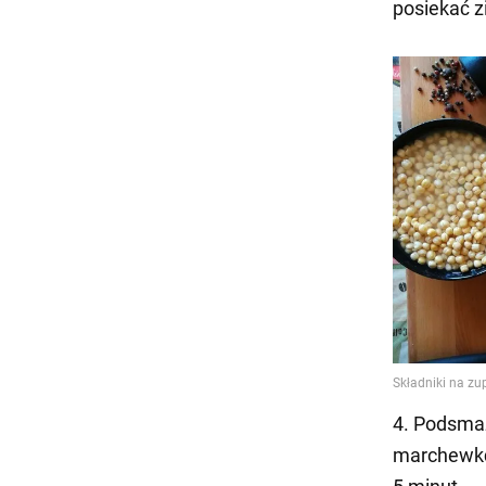
posiekać z
4. Podsmaż
marchewkę