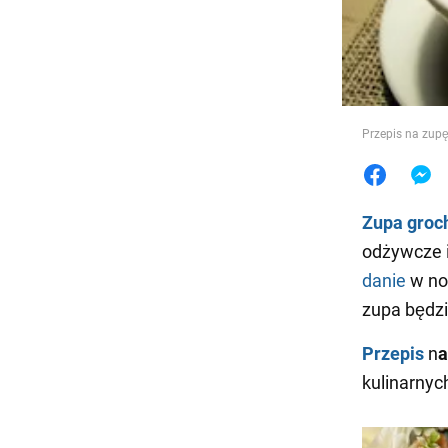
Jedzeni
Przepis na zup
Zupa groc
odżywcze i
danie
w no
zupa będz
Przepis
n
a
kulinarnych