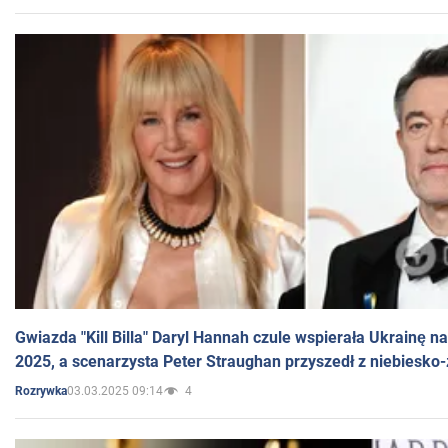
Gwiazda "Kill Billa" Daryl Hannah czule wspierała Ukrainę 
2025, a scenarzysta Peter Straughan przyszedł z niebiesko-
03.03.2025 09:14
4
Rozrywka