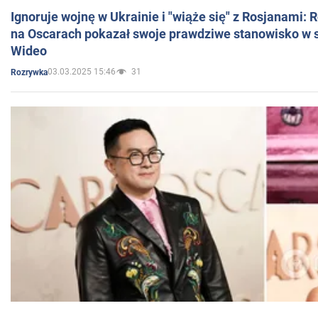
Ignoruje wojnę w Ukrainie i "wiąże się" z Rosjanami: 
na Oscarach pokazał swoje prawdziwe stanowisko w s
Wideo
03.03.2025 15:46
31
Rozrywka