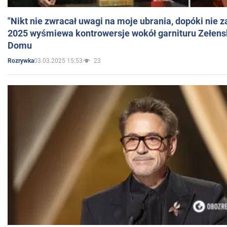
"Nikt nie zwracał uwagi na moje ubrania, dopóki nie z
2025 wyśmiewa kontrowersje wokół garnituru Zełens
Domu
03.03.2025 15:53
23
Rozrywka