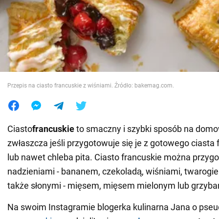
Wojna na Ukrainie
Świat
Jedzenie
Przepis na ciasto francuskie z wiśniami. Źródło: bakemag.com.
Ciasto
francuskie
to smaczny i szybki sposób na domo
zwłaszcza jeśli przygotowuje się je z gotowego ciasta f
lub nawet chleba pita. Ciasto francuskie można przyg
nadzieniami - bananem, czekoladą, wiśniami, twarogie
także słonymi - mięsem, mięsem mielonym lub grzyba
Na swoim Instagramie blogerka kulinarna Jana o pse