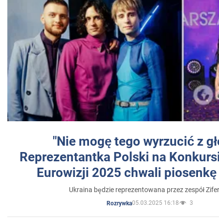
"Nie mogę tego wyrzucić z gł
Reprezentantka Polski na Konkurs
Eurowizji 2025 chwali piosenkę
Ukraina będzie reprezentowana przez zespół Zifer
05.03.2025 16:18
3
Rozrywka