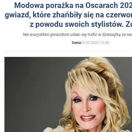
Modowa porażka na Oscarach 202
gwiazd, które zhańbiły się na czer
z powodu swoich stylistów. Z
Nie wszystkim gwiazdom udało się trafić w dziesiątkę ze sw
03.03.2025 15:28
Dama