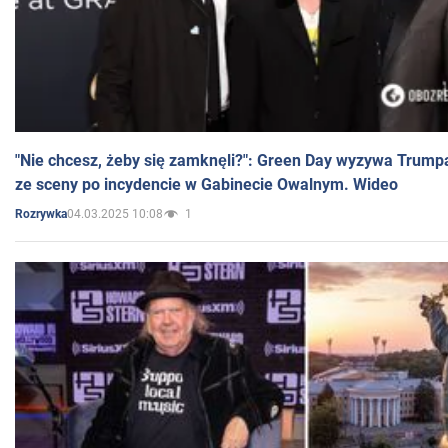
"Nie chcesz, żeby się zamknęli?": Green Day wyzywa Trump
ze sceny po incydencie w Gabinecie Owalnym. Wideo
04.03.2025 10:08
1
Rozrywka