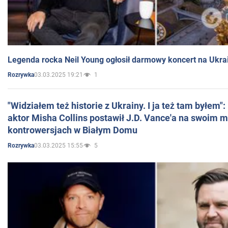
Legenda rocka Neil Young ogłosił darmowy koncert na Ukra
03.03.2025 19:21
1
Rozrywka
"Widziałem też historie z Ukrainy. I ja też tam byłem"
aktor Misha Collins postawił J.D. Vance'a na swoim m
kontrowersjach w Białym Domu
03.03.2025 15:55
5
Rozrywka