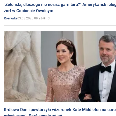
"Zełenski, dlaczego nie nosisz garnituru?" Amerykański blo
żart w Gabinecie Owalnym
03.03.2025 09:28
3
Rozrywka
Królowa Danii powtórzyła wizerunek Kate Middleton na coro
artystycznej. Porównanie zdjęć