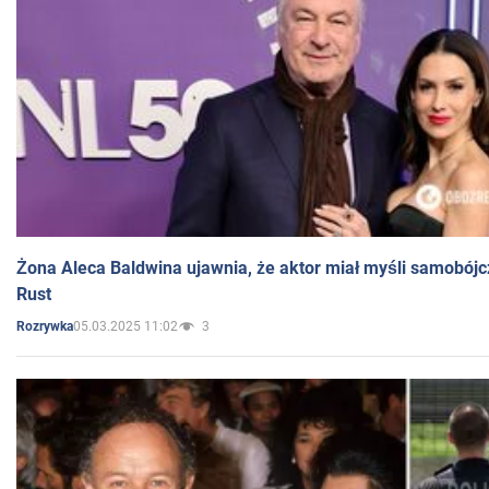
Żona Aleca Baldwina ujawnia, że aktor miał myśli samobójc
Rust
05.03.2025 11:02
3
Rozrywka