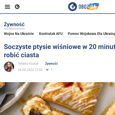
Żywność
Biznes
Wojna Na Ukrainie
Kontratak AFU
Pomoc Wojskowa Dla Ukrain
Sport
Soczyste ptysie wiśniowe w 20 minut:
robić ciasta
Rozrywka
Tetiana Koziuk
Żywność
26.04.2023 12:52
1
Życie
Polityka
Społeczeństwo