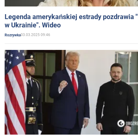
Legenda amerykańskiej estrady pozdrawia "br
w Ukrainie". Wideo
03.03.2025 09:46
Rozrywka