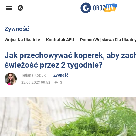
Żywność
Biznes
Wojna Na Ukrainie
Kontratak AFU
Pomoc Wojskowa Dla Ukrain
Sport
Jak przechowywać koperek, aby za
świeżość przez 2 tygodnie?
Rozrywka
Tetiana Koziuk
Żywność
22.09.2023 09:52
3
Życie
Polityka
Społeczeństwo