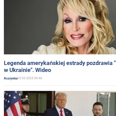
Legenda amerykańskiej estrady pozdrawia "br
w Ukrainie". Wideo
03.03.2025 09:46
Rozrywka