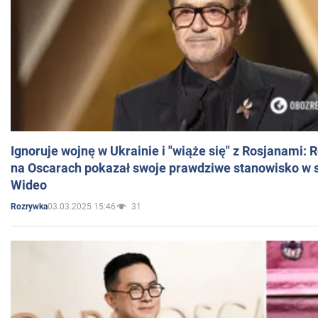
Ignoruje wojnę w Ukrainie i "wiąże się" z Rosjanami: 
na Oscarach pokazał swoje prawdziwe stanowisko w s
Wideo
03.03.2025 15:46
31
Rozrywka