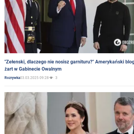
"Zełenski, dlaczego nie nosisz garnituru?" Amerykański blo
żart w Gabinecie Owalnym
03.03.2025 09:28
3
Rozrywka