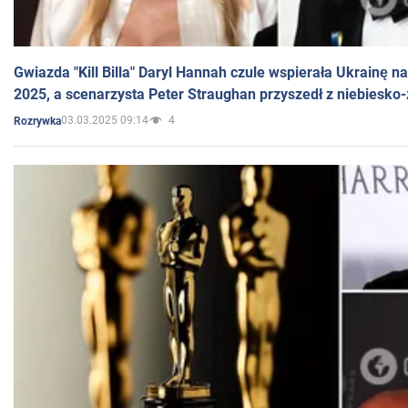
Gwiazda "Kill Billa" Daryl Hannah czule wspierała Ukrainę 
2025, a scenarzysta Peter Straughan przyszedł z niebiesko-
03.03.2025 09:14
4
Rozrywka