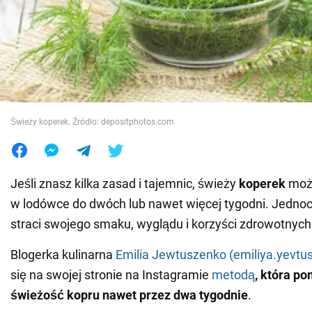
Wojna na Ukrainie
Świat
Jedzenie
Świeży koperek. Źródło: depositphotos.com
Jeśli znasz kilka zasad i tajemnic, świeży
koperek
moż
w lodówce do dwóch lub nawet więcej tygodni. Jednocz
straci swojego smaku, wyglądu i korzyści zdrowotnych
Blogerka kulinarna
Emilia Jewtuszenko (emiliya.yevtu
się na swojej stronie na Instagramie
metodą
, która p
świeżość kopru nawet przez dwa tygodnie
.