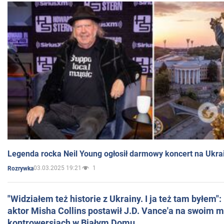
Legenda rocka Neil Young ogłosił darmowy koncert na Ukra
03.03.2025 19:21
1
Rozrywka
"Widziałem też historie z Ukrainy. I ja też tam byłem"
aktor Misha Collins postawił J.D. Vance'a na swoim m
kontrowersjach w Białym Domu