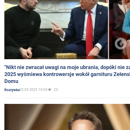
"Nikt nie zwracał uwagi na moje ubrania, dopóki nie z
2025 wyśmiewa kontrowersje wokół garnituru Zełens
Domu
03.03.2025 15:53
23
Rozrywka