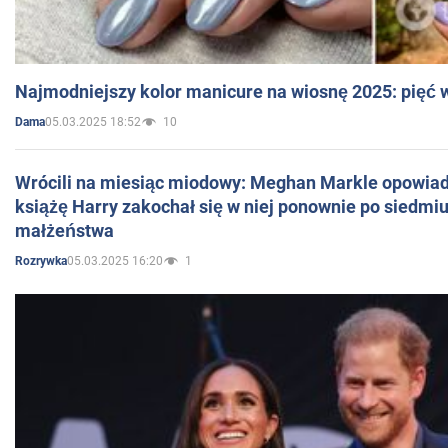
Najmodniejszy kolor manicure na wiosnę 2025: pięć
05.03.2025 18:52
10
Dama
Wrócili na miesiąc miodowy: Meghan Markle opowiada
książę Harry zakochał się w niej ponownie po siedmiu
małżeństwa
05.03.2025 16:20
1
Rozrywka