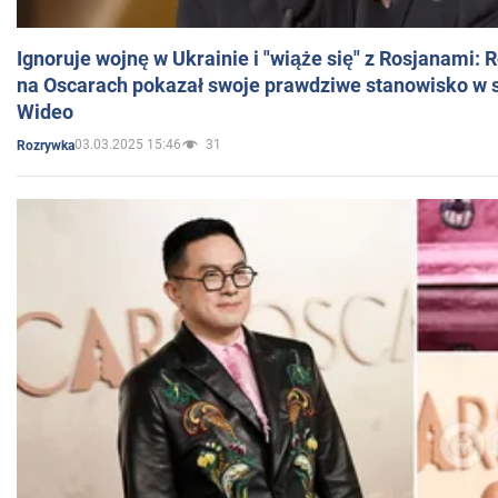
Ignoruje wojnę w Ukrainie i "wiąże się" z Rosjanami: 
na Oscarach pokazał swoje prawdziwe stanowisko w s
Wideo
03.03.2025 15:46
31
Rozrywka