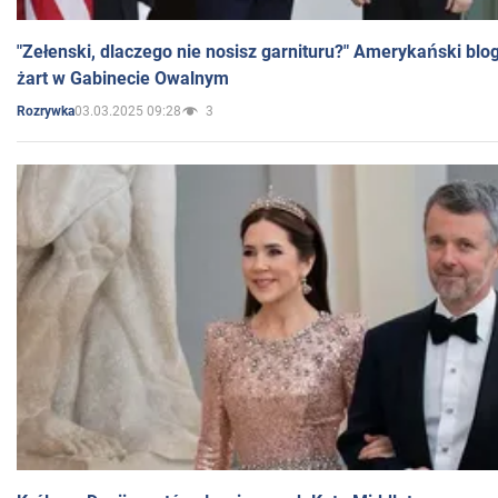
"Zełenski, dlaczego nie nosisz garnituru?" Amerykański blo
żart w Gabinecie Owalnym
03.03.2025 09:28
3
Rozrywka