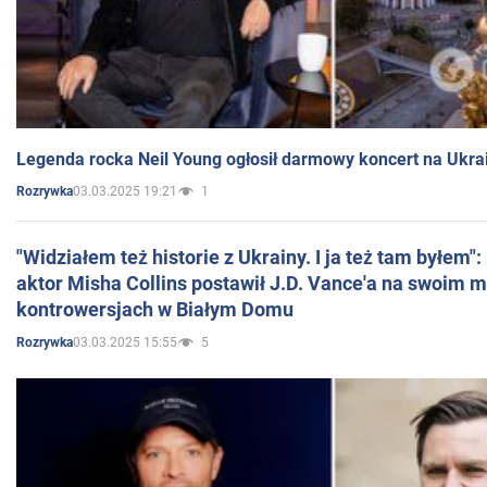
Legenda rocka Neil Young ogłosił darmowy koncert na Ukra
03.03.2025 19:21
1
Rozrywka
"Widziałem też historie z Ukrainy. I ja też tam byłem"
aktor Misha Collins postawił J.D. Vance'a na swoim m
kontrowersjach w Białym Domu
03.03.2025 15:55
5
Rozrywka