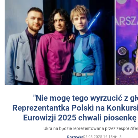
"Nie mogę tego wyrzucić z gł
Reprezentantka Polski na Konkurs
Eurowizji 2025 chwali piosenkę
Ukraina będzie reprezentowana przez zespół Zifer
05.03.2025 16:18
3
Rozrywka