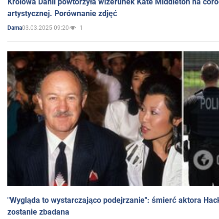
Królowa Danii powtórzyła wizerunek Kate Middleton na coro
artystycznej. Porównanie zdjęć
03.03.2025 09:20
1
Dama
"Wygląda to wystarczająco podejrzanie": śmierć aktora Hac
zostanie zbadana