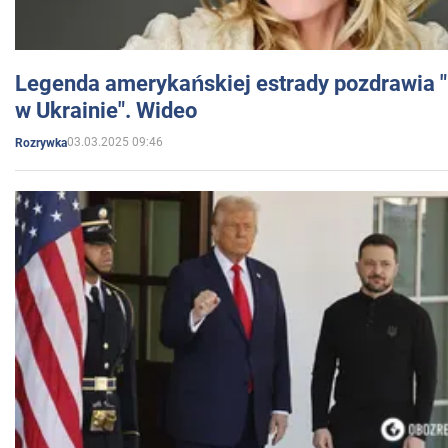
Legenda amerykańskiej estrady pozdrawia "br
w Ukrainie". Wideo
03.03.2025 09:46
Rozrywka