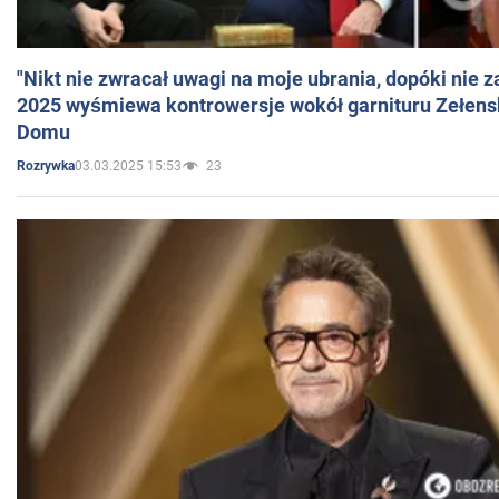
"Nikt nie zwracał uwagi na moje ubrania, dopóki nie z
2025 wyśmiewa kontrowersje wokół garnituru Zełens
Domu
03.03.2025 15:53
23
Rozrywka