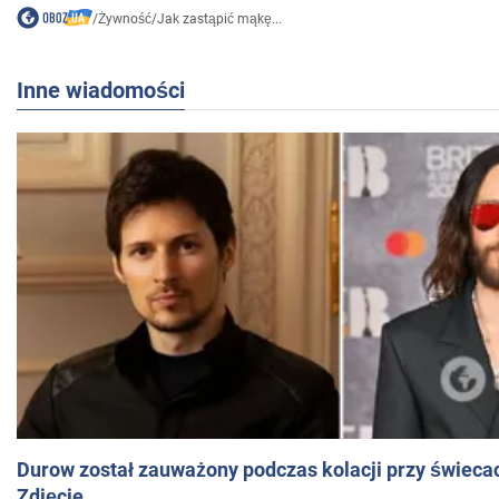
/
Żywność
/
Jak zastąpić mąkę...
Inne wiadomości
Durow został zauważony podczas kolacji przy świeca
Zdjęcie