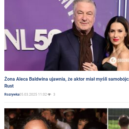
Żona Aleca Baldwina ujawnia, że aktor miał myśli samobójc
Rust
05.03.2025 11:02
3
Rozrywka