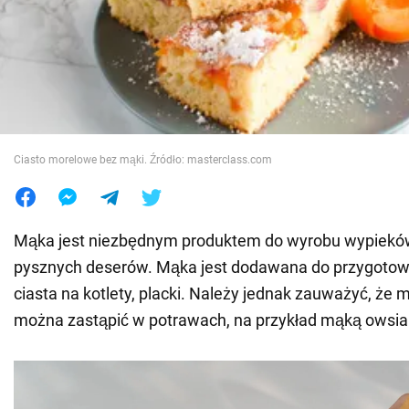
Wojna na Ukrainie
Świat
Jedzenie
Ciasto morelowe bez mąki. Źródło: masterclass.com
Mąka jest niezbędnym produktem do wyrobu wypieków
pysznych deserów. Mąka jest dodawana do przygotow
ciasta na kotlety, placki. Należy jednak zauważyć, że
można zastąpić w potrawach, na przykład mąką owsia