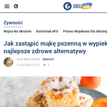
Żywność
Biznes
Wojna Na Ukrainie
Kontratak AFU
Pomoc Wojskowa Dla Ukrain
Sport
Jak zastąpić mąkę pszenną w wypiek
najlepsze zdrowe alternatywy
Rozrywka
Iryna Melnichenko
Żywność
22.02.2024 15:15
3
Życie
Polityka
Społeczeństwo