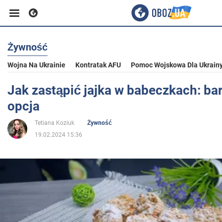
Żywność
Biznes
Wojna Na Ukrainie
Kontratak AFU
Pomoc Wojskowa Dla Ukrain
Sport
Jak zastąpić jajka w babeczkach: ba
opcja
Rozrywka
Tetiana Koziuk
Żywność
19.02.2024 15:36
Życie
Polityka
Społeczeństwo