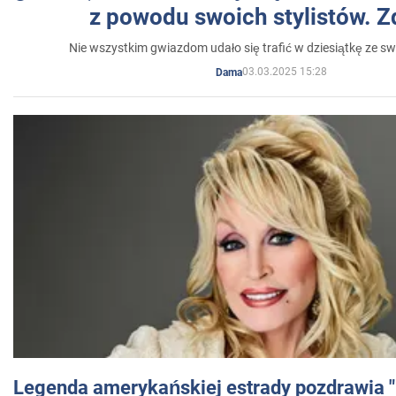
z powodu swoich stylistów. Z
Nie wszystkim gwiazdom udało się trafić w dziesiątkę ze sw
03.03.2025 15:28
Dama
Legenda amerykańskiej estrady pozdrawia "br