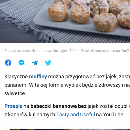
Wojna na Ukrainie
Świat
Jedzenie
Przepis na babeczki bananowe bez jajek. Źródło: Zrzut ekranu przepisu na YouT
Klasyczne
muffiny
można przygotować bez jajek, zast
bananem. W takiej formie wypiek będzie zdrowszy i ni
sylwetce.
Przepis
na
babeczki bananowe bez
jajek został opub
z kanałów kulinarnych
Tasty and Useful
na YouTube.