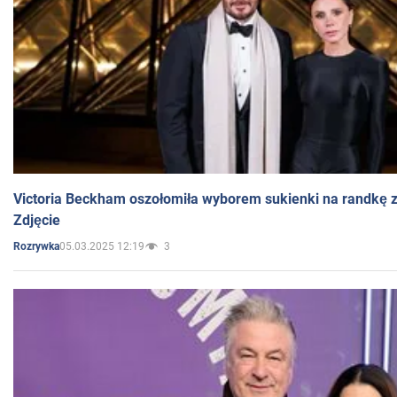
Victoria Beckham oszołomiła wyborem sukienki na randkę
Zdjęcie
05.03.2025 12:19
3
Rozrywka