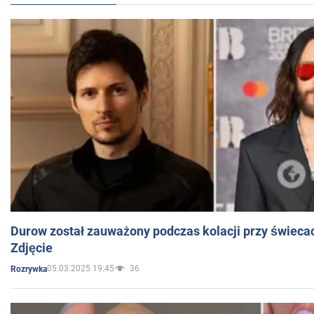
Durow został zauważony podczas kolacji przy świeca
Zdjęcie
05.03.2025 19:45
36
Rozrywka