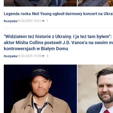
Legenda rocka Neil Young ogłosił darmowy koncert na Ukra
03.03.2025 19:21
1
Rozrywka
"Widziałem też historie z Ukrainy. I ja też tam byłem"
aktor Misha Collins postawił J.D. Vance'a na swoim m
kontrowersjach w Białym Domu
03.03.2025 15:55
5
Rozrywka