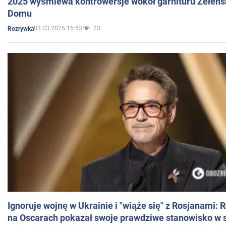
2025 wyśmiewa kontrowersje wokół garnituru Zełens
Domu
03.03.2025 15:53
23
Rozrywka
Ignoruje wojnę w Ukrainie i "wiąże się" z Rosjanami: 
na Oscarach pokazał swoje prawdziwe stanowisko w s