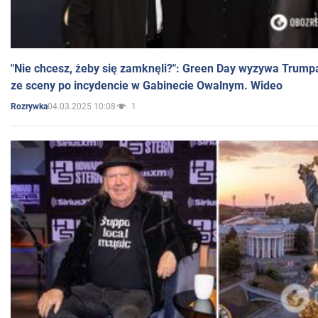
"Nie chcesz, żeby się zamknęli?": Green Day wyzywa Trump
ze sceny po incydencie w Gabinecie Owalnym. Wideo
04.03.2025 10:08
1
Rozrywka