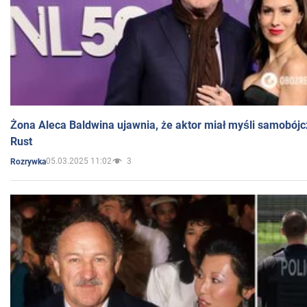
Żona Aleca Baldwina ujawnia, że aktor miał myśli samobójc
Rust
05.03.2025 11:02
3
Rozrywka