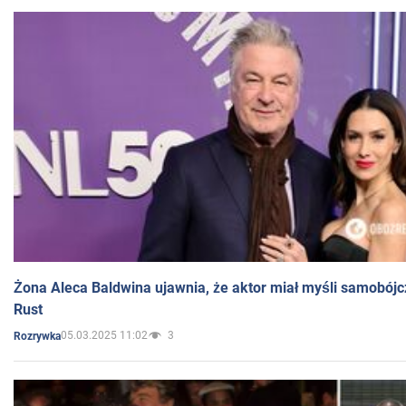
Żona Aleca Baldwina ujawnia, że aktor miał myśli samobójc
Rust
05.03.2025 11:02
3
Rozrywka