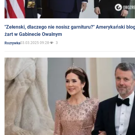
"Zełenski, dlaczego nie nosisz garnituru?" Amerykański blo
żart w Gabinecie Owalnym
03.03.2025 09:28
3
Rozrywka