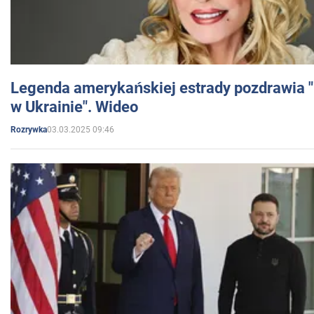
Legenda amerykańskiej estrady pozdrawia "br
w Ukrainie". Wideo
03.03.2025 09:46
Rozrywka