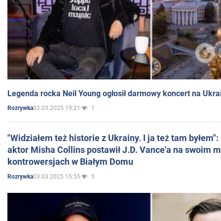
Legenda rocka Neil Young ogłosił darmowy koncert na Ukra
03.03.2025 19:21
1
Rozrywka
"Widziałem też historie z Ukrainy. I ja też tam byłem"
aktor Misha Collins postawił J.D. Vance'a na swoim m
kontrowersjach w Białym Domu
03.03.2025 15:55
5
Rozrywka