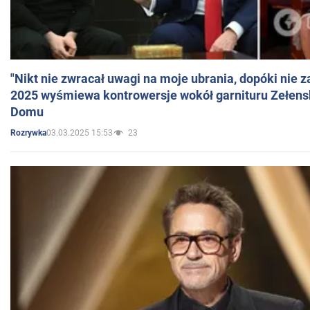
"Nikt nie zwracał uwagi na moje ubrania, dopóki nie z
2025 wyśmiewa kontrowersje wokół garnituru Zełens
Domu
03.03.2025 15:53
23
Rozrywka