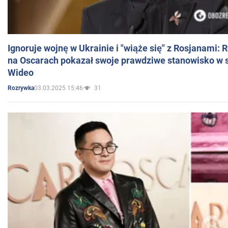
Ignoruje wojnę w Ukrainie i "wiąże się" z Rosjanami: 
na Oscarach pokazał swoje prawdziwe stanowisko w s
Wideo
03.03.2025 15:46
31
Rozrywka