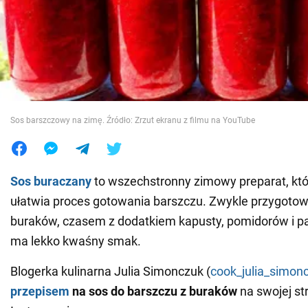
Wojna na Ukrainie
Świat
Jedzenie
Sos barszczowy na zimę. Źródło: Zrzut ekranu z filmu na YouTube
Sos buraczany
to wszechstronny zimowy preparat, któ
ułatwia proces gotowania barszczu. Zwykle przygotowu
buraków, czasem z dodatkiem kapusty, pomidorów i papr
ma lekko kwaśny smak.
Blogerka kulinarna Julia Simonczuk (
cook_julia_simon
przepisem
na sos do
barszczu
z buraków
na swojej st