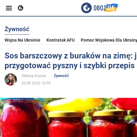
Żywność
Biznes
Wojna Na Ukrainie
Kontratak AFU
Pomoc Wojskowa Dla Ukrain
Sport
Sos barszczowy z buraków na zimę: 
przygotować pyszny i szybki przepis
Rozrywka
Tetiana Koziuk
Żywność
20.09.2023 10:55
Życie
Polityka
Społeczeństwo