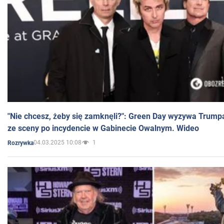
"Nie chcesz, żeby się zamknęli?": Green Day wyzywa Trump
ze sceny po incydencie w Gabinecie Owalnym. Wideo
04.03.2025 10:08
1
Rozrywka