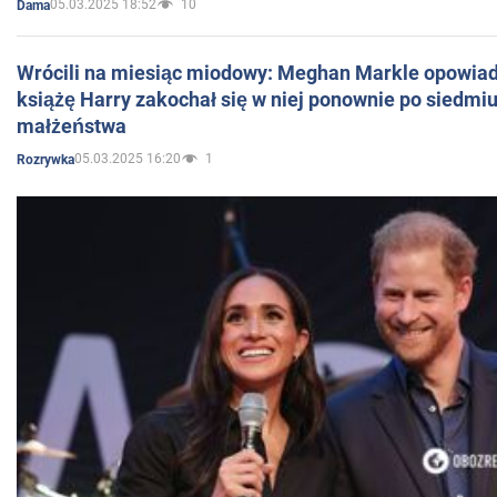
05.03.2025 18:52
10
Dama
Wrócili na miesiąc miodowy: Meghan Markle opowiada
książę Harry zakochał się w niej ponownie po siedmiu
małżeństwa
05.03.2025 16:20
1
Rozrywka