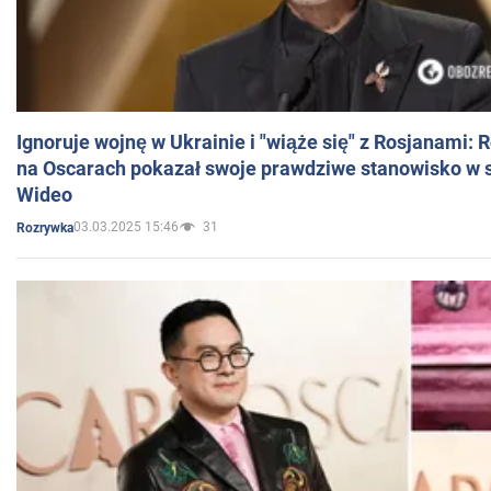
Ignoruje wojnę w Ukrainie i "wiąże się" z Rosjanami: 
na Oscarach pokazał swoje prawdziwe stanowisko w s
Wideo
03.03.2025 15:46
31
Rozrywka