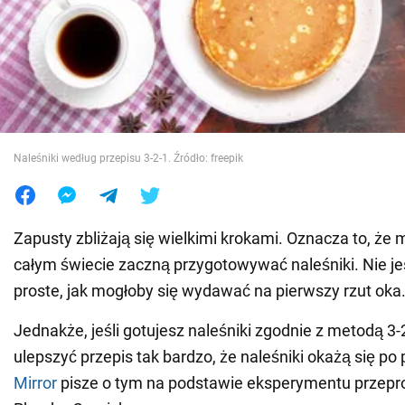
Wojna na Ukrainie
Świat
Jedzenie
Naleśniki według przepisu 3-2-1. Źródło: freepik
Zapusty zbliżają się wielkimi krokami. Oznacza to, że m
całym świecie zaczną przygotowywać naleśniki. Nie jes
proste, jak mogłoby się wydawać na pierwszy rzut oka
Jednakże, jeśli gotujesz naleśniki zgodnie z metodą 3
ulepszyć przepis tak bardzo, że naleśniki okażą się po 
Mirror
pisze o tym na podstawie eksperymentu przep