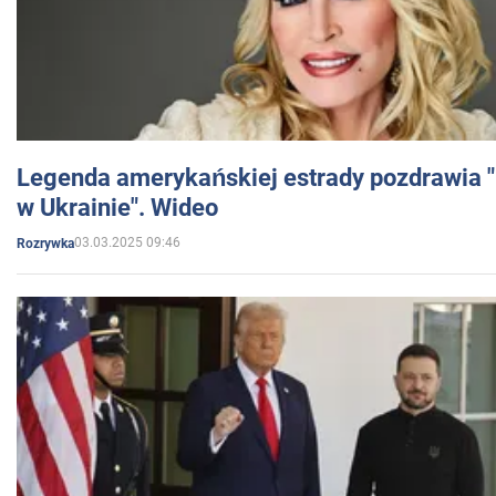
Legenda amerykańskiej estrady pozdrawia "br
w Ukrainie". Wideo
03.03.2025 09:46
Rozrywka