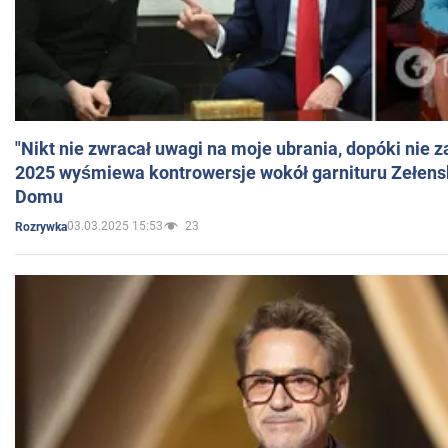
"Nikt nie zwracał uwagi na moje ubrania, dopóki nie z
2025 wyśmiewa kontrowersje wokół garnituru Zełens
Domu
03.03.2025 15:53
23
Rozrywka