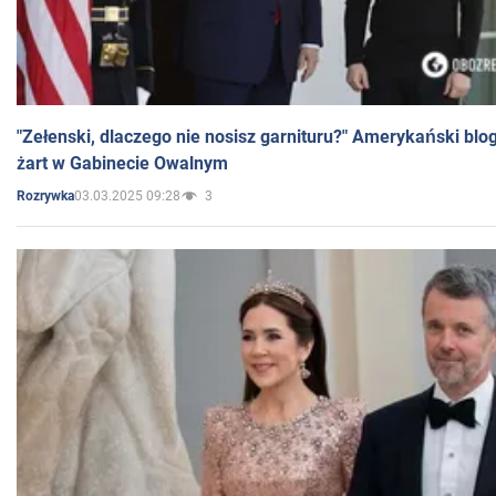
"Zełenski, dlaczego nie nosisz garnituru?" Amerykański blo
żart w Gabinecie Owalnym
03.03.2025 09:28
3
Rozrywka