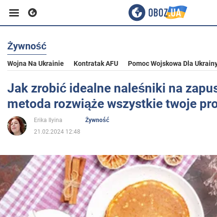
Żywność
Biznes
Wojna Na Ukrainie
Kontratak AFU
Pomoc Wojskowa Dla Ukrain
Sport
Jak zrobić idealne naleśniki na zapu
metoda rozwiąże wszystkie twoje pr
Rozrywka
Erika Ilyina
Żywność
21.02.2024 12:48
Życie
Polityka
Społeczeństwo