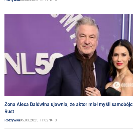
Żona Aleca Baldwina ujawnia, że aktor miał myśli samobójc
Rust
05.03.2025 11:02
3
Rozrywka