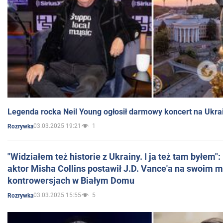
Legenda rocka Neil Young ogłosił darmowy koncert na Ukra
03.03.2025 19:21
1
Rozrywka
"Widziałem też historie z Ukrainy. I ja też tam byłem"
aktor Misha Collins postawił J.D. Vance'a na swoim m
kontrowersjach w Białym Domu
03.03.2025 15:55
5
Rozrywka