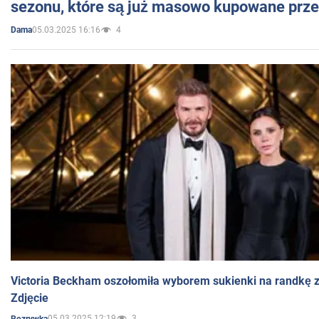
sezonu, które są już masowo kupowane przez
05.03.2025 16:16
4
Dama
Victoria Beckham oszołomiła wyborem sukienki na randkę
Zdjęcie
05.03.2025 12:19
3
Rozrywka