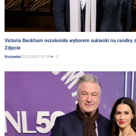
Victoria Beckham oszołomiła wyborem sukienki na randkę
Zdjęcie
05.03.2025 12:19
3
Rozrywka