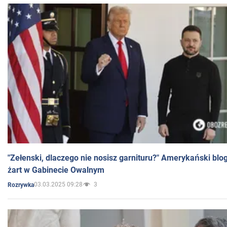
"Zełenski, dlaczego nie nosisz garnituru?" Amerykański blo
żart w Gabinecie Owalnym
03.03.2025 09:28
3
Rozrywka