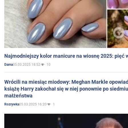
Najmodniejszy kolor manicure na wiosnę 2025: pięć
05.03.2025 18:52
10
Dama
Wrócili na miesiąc miodowy: Meghan Markle opowiada
książę Harry zakochał się w niej ponownie po siedmiu
małżeństwa
05.03.2025 16:20
1
Rozrywka