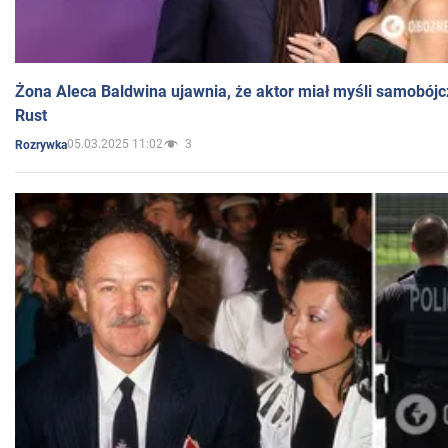
Żona Aleca Baldwina ujawnia, że aktor miał myśli samobójc
Rust
05.03.2025 11:02
3
Rozrywka