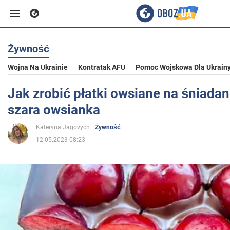
Żywność
Biznes
Wojna Na Ukrainie
Kontratak AFU
Pomoc Wojskowa Dla Ukrain
Sport
Jak zrobić płatki owsiane na śniadani
szara owsianka
Rozrywka
Kateryna Jagovych
Żywność
12.05.2023 08:23
Życie
Polityka
Społeczeństwo