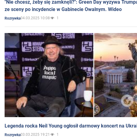
"Nie chcesz, żeby się zamknęli?": Green Day wyzywa Trump
ze sceny po incydencie w Gabinecie Owalnym. Wideo
04.03.2025 10:08
1
Rozrywka
Legenda rocka Neil Young ogłosił darmowy koncert na Ukra
03.03.2025 19:21
1
Rozrywka