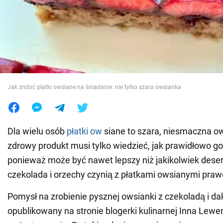
Wojna na Ukrainie
Świat
Jedzenie
Jak zrobić płatki owsiane na śniadanie: nie tylko szara owsianka
Dla wielu osób
płatki ow
siane to szara, niesmaczna ow
zdrowy produkt musi tylko wiedzieć, jak prawidłowo g
ponieważ może być nawet lepszy niż jakikolwiek deser.
czekolada i orzechy czynią z płatkami owsianymi pra
Pomysł na zrobienie pysznej owsianki z czekoladą i da
opublikowany na stronie blogerki kulinarnej Inna Lew