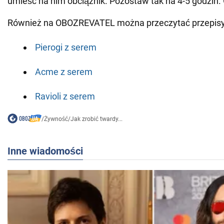
umieść na nim obciążnik. Pozostaw tak na 4-5 godzin.
Również na OBOZREVATEL można przeczytać przepisy
Pierogi z serem
Acme z serem
Ravioli z serem
/
Żywność
/
Jak zrobić twardy...
Inne wiadomości