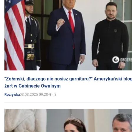
"Zełenski, dlaczego nie nosisz garnituru?" Amerykański blo
żart w Gabinecie Owalnym
03.03.2025 09:28
3
Rozrywka