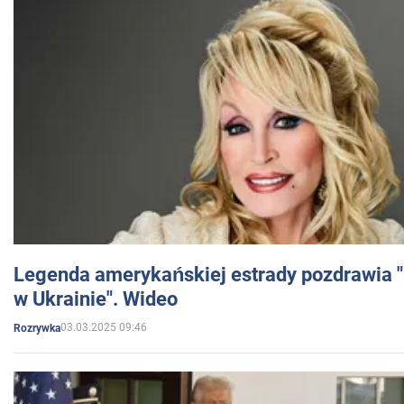
Legenda amerykańskiej estrady pozdrawia "br
w Ukrainie". Wideo
03.03.2025 09:46
Rozrywka