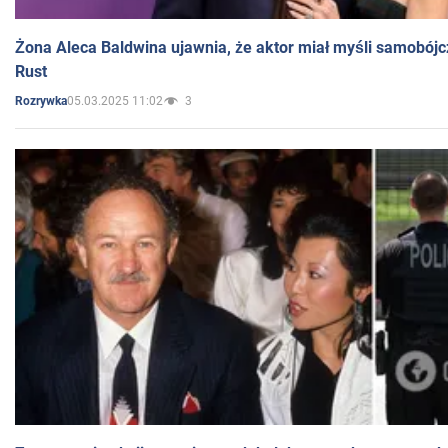
Żona Aleca Baldwina ujawnia, że aktor miał myśli samobójc
Rust
05.03.2025 11:02
3
Rozrywka