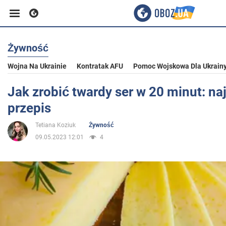
Żywność
Biznes
Wojna Na Ukrainie
Kontratak AFU
Pomoc Wojskowa Dla Ukrain
Sport
Jak zrobić twardy ser w 20 minut: naj
przepis
Rozrywka
Tetiana Koziuk
Żywność
09.05.2023 12:01
4
Życie
Polityka
Społeczeństwo