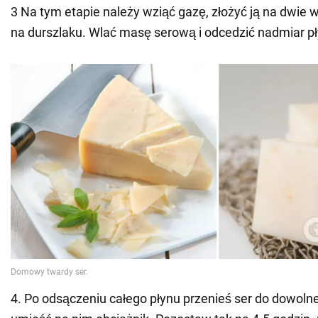
3 Na tym etapie należy wziąć gazę, złożyć ją na dwie 
na durszlaku. Wlać masę serową i odcedzić nadmiar pł
4. Po odsączeniu całego płynu przenieś ser do dowolne