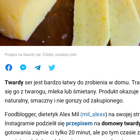
Wojna na Ukrainie
Świat
Jedzenie
Przepis na twardy ser. Źródło: pixabay.com
Twardy
ser jest bardzo łatwy do zrobienia w domu. Tr
się go z twarogu, mleka lub śmietany. Produkt okazuje 
naturalny, smaczny i nie gorszy od zakupionego.
Foodblogger, dietetyk Alex Mil
(mil_alexx
) na swojej st
Instagramie podzielił się
przepisem
na
domowy twardy
gotowania zajmie ci tylko 20 minut, ale po tym czasie