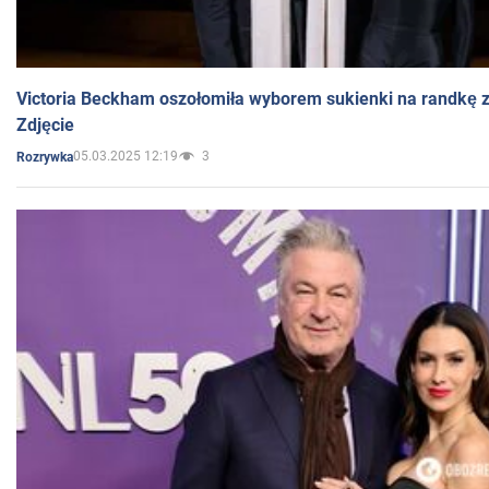
Victoria Beckham oszołomiła wyborem sukienki na randkę
Zdjęcie
05.03.2025 12:19
3
Rozrywka