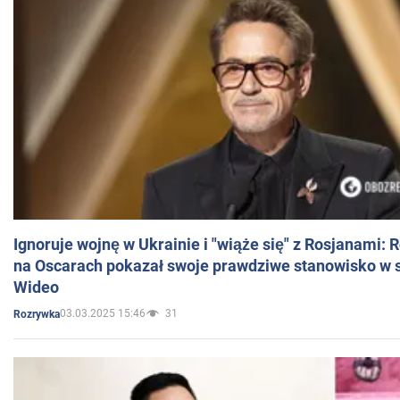
Ignoruje wojnę w Ukrainie i "wiąże się" z Rosjanami: 
na Oscarach pokazał swoje prawdziwe stanowisko w s
Wideo
03.03.2025 15:46
31
Rozrywka