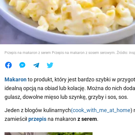
Wojna na Ukrainie
Świat
Jedzenie
Przepis na makaron z serem Przepis na makaron z sosem serowym. Źródło: insp
Makaron
to produkt, który jest bardzo szybki w przygot
idealną opcją na obiad lub kolację. Można do nich doda
gulasz, dowolne mięso lub szynkę, grzyby i sos, sos.
Jeden z blogów kulinarnych
(cook_with_me_at_home
)
zamieścił
przepis
na makaron
z serem
.