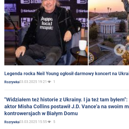
Legenda rocka Neil Young ogłosił darmowy koncert na Ukra
03.03.2025 19:21
1
Rozrywka
"Widziałem też historie z Ukrainy. I ja też tam byłem"
aktor Misha Collins postawił J.D. Vance'a na swoim m
kontrowersjach w Białym Domu
03.03.2025 15:55
5
Rozrywka