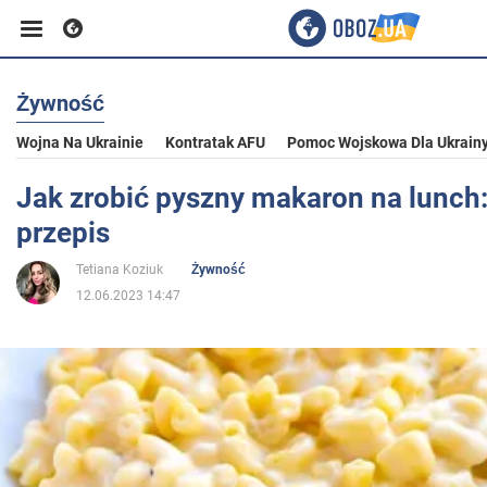
Żywność
Biznes
Wojna Na Ukrainie
Kontratak AFU
Pomoc Wojskowa Dla Ukrain
Sport
Jak zrobić pyszny makaron na lunch:
przepis
Rozrywka
Tetiana Koziuk
Żywność
12.06.2023 14:47
Życie
Polityka
Społeczeństwo