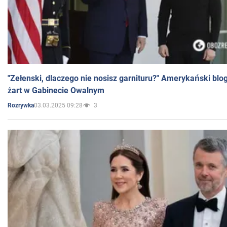
"Zełenski, dlaczego nie nosisz garnituru?" Amerykański blo
żart w Gabinecie Owalnym
03.03.2025 09:28
3
Rozrywka