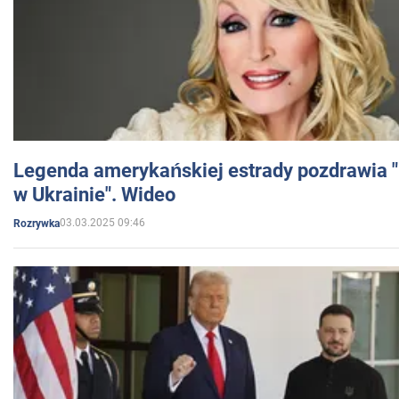
Legenda amerykańskiej estrady pozdrawia "br
w Ukrainie". Wideo
03.03.2025 09:46
Rozrywka