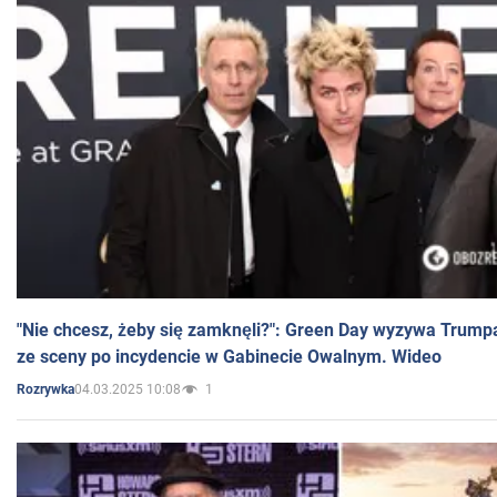
"Nie chcesz, żeby się zamknęli?": Green Day wyzywa Trump
ze sceny po incydencie w Gabinecie Owalnym. Wideo
04.03.2025 10:08
1
Rozrywka