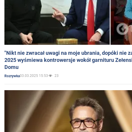
"Nikt nie zwracał uwagi na moje ubrania, dopóki nie z
2025 wyśmiewa kontrowersje wokół garnituru Zełens
Domu
03.03.2025 15:53
23
Rozrywka