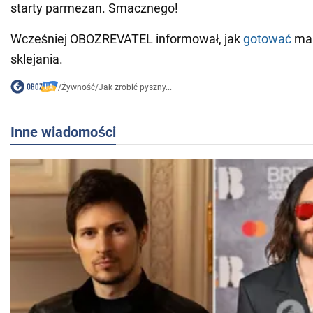
starty parmezan. Smacznego!
Wcześniej OBOZREVATEL informował, jak
gotować
mak
sklejania.
/
Żywność
/
Jak zrobić pyszny...
Inne wiadomości