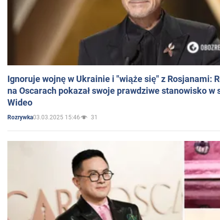
Ignoruje wojnę w Ukrainie i "wiąże się" z Rosjanami: 
na Oscarach pokazał swoje prawdziwe stanowisko w s
Wideo
03.03.2025 15:46
31
Rozrywka