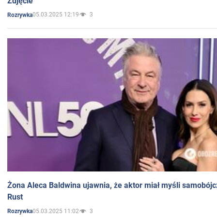
Zdjęcie
05.03.2025 12:19
3
Rozrywka
Żona Aleca Baldwina ujawnia, że aktor miał myśli samobójc
Rust
05.03.2025 11:02
3
Rozrywka