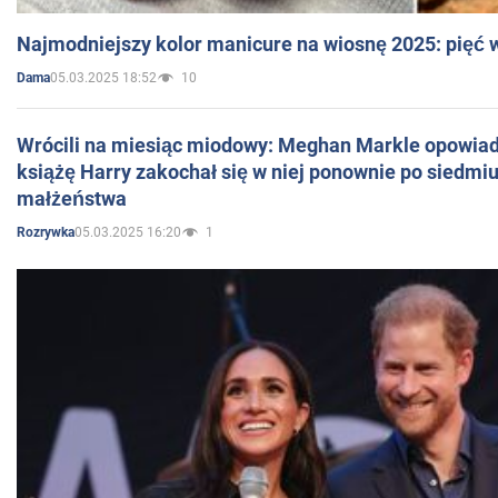
Najmodniejszy kolor manicure na wiosnę 2025: pięć
05.03.2025 18:52
10
Dama
Wrócili na miesiąc miodowy: Meghan Markle opowiada
książę Harry zakochał się w niej ponownie po siedmiu
małżeństwa
05.03.2025 16:20
1
Rozrywka