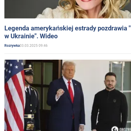
Legenda amerykańskiej estrady pozdrawia "br
w Ukrainie". Wideo
03.03.2025 09:46
Rozrywka