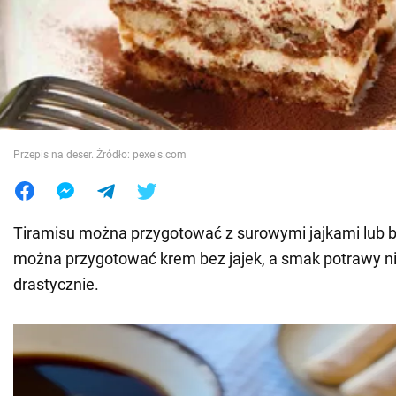
Wojna na Ukrainie
Świat
Jedzenie
Przepis na deser. Źródło: pexels.com
Tiramisu można przygotować z surowymi jajkami lub 
można przygotować krem bez jajek, a smak potrawy ni
drastycznie.