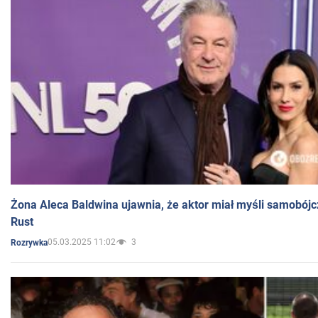
Żona Aleca Baldwina ujawnia, że aktor miał myśli samobójc
Rust
05.03.2025 11:02
3
Rozrywka