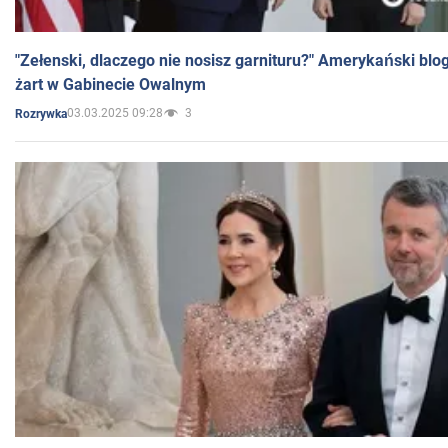
"Zełenski, dlaczego nie nosisz garnituru?" Amerykański blo
żart w Gabinecie Owalnym
03.03.2025 09:28
3
Rozrywka