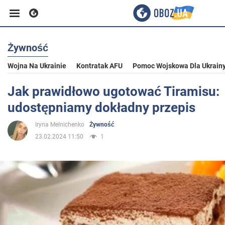
Żywność
Biznes
Wojna Na Ukrainie
Kontratak AFU
Pomoc Wojskowa Dla Ukrain
Sport
Jak prawidłowo ugotować Tiramisu:
udostępniamy dokładny przepis
Rozrywka
Iryna Melnichenko
Żywność
23.02.2024 11:50
1
Życie
Polityka
Społeczeństwo