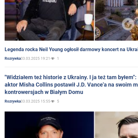
Legenda rocka Neil Young ogłosił darmowy koncert na Ukra
03.03.2025 19:21
1
Rozrywka
"Widziałem też historie z Ukrainy. I ja też tam byłem"
aktor Misha Collins postawił J.D. Vance'a na swoim m
kontrowersjach w Białym Domu
03.03.2025 15:55
5
Rozrywka